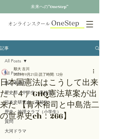
未来への”OneStep”
OneStep
オンラインスクール
記事
All Posts
順大 古川
All Posts
2023年9月21日
読了時間: 12分
日本国憲法はこうして出来
推し本紹介
た（４）GHQ憲法草案が出
歴史部（中学生～高校生）
来た 【青木裕司と中島浩二
日本史研究会（高校生）
歴史・地理クラブ（小学生）
の世界史ch：266】
質問
大河ドラマ