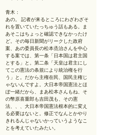
青木：
あの。 記者が来るところにわざわざそ
れを置いていたっちゅう話もある。ま
あそこはちょっと確認できなかったけ
ど。その毎日新聞がリークした政府
案、あの委員長の松本烝治さんを中心
する案では、第一条「日本国は君主国
とする」と。第二条「天皇は君主にし
てこの憲法の条規により統治権を行
う」と。だから主権在民、国民主権じ
ゃないんですよ。大日本帝国憲法とほ
ぼ一緒だから、まあ松本さんもね、そ
の幣原喜重郎も吉田茂も、その憲
法、、、大日本帝国憲法根本的に変え
る必要はないと。修正でなんとかやり
きれるんじゃないかっていうようなこ
とを考えていたみたい。