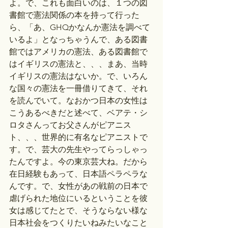
よ。で、これも面白いのは、１つの図
書館で憲法関係の本を持って行った
ら、「あ、GHQかなんか憲法を調べて
いるよ」となっちゃうんで、ある図書
館ではアメリカの憲法、ある図書館で
はイギリスの憲法と、、、まあ、当時
イギリスの憲法はないか。で、いろん
な国々の憲法を一冊借りてきて、それ
を読んでいて。なおかつ日本の女性は
こうあるべきだと述べて、ベアテ・シ
ロタさんってお父さんがピアニス
ト、、、世界的に有名なピアニストで
す。で、芸大の先生やってらっしゃっ
たんですよ。今の東京芸大ね。だから
在日経験もあって、日本語ペラペラな
んです。で、女性があの戦前の日本で
虐げられた地位にいるということを彼
女は感じてたとで、そうならない様な
日本社会をつくりたいねみたいなこと