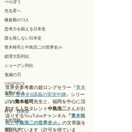
べらぼう
光る君へ
鎌倉殿の13人
思考力を鍛える日本史
誰も得しない日本史
青木裕司と中島浩二の世界史ch
総理大臣列伝
ショーグン列伝
鬼滅の刃
ONEPIECE
世界史参考書の超ロングセラー『
青木
進撃の巨人
裕司 世界史B講義の実況中継
』シリー
ズの
青木裕司
先生と、福岡を中心に活
レトロゲーム
動する人気タレント
中島浩二
さんがお
科学・技術史
送りするYouTubeチャンネル
「
青木裕
大学受験
司と中島浩二の世界史ch」
の文章版を
豊臣兄弟
紹介しています（許可を得ていま