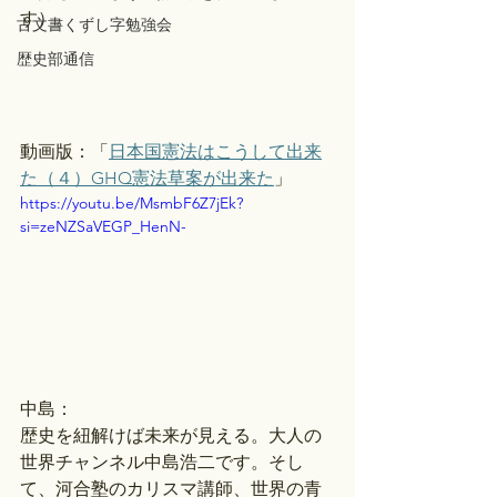
す）。
古文書くずし字勉強会
歴史部通信
動画版：「
日本国憲法はこうして出来
た（４）GHQ憲法草案が出来た
」 
https://youtu.be/MsmbF6Z7jEk?
si=zeNZSaVEGP_HenN-
中島：
歴史を紐解けば未来が見える。大人の
世界チャンネル中島浩二です。そし
て、河合塾のカリスマ講師、世界の青