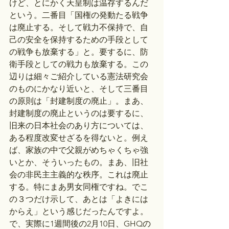
けど、とにかく天皇制は温存するんだ
という。二番目「国権の発動たる戦争
は廃止する。そして戦力不保持で、自
己の安全を保持するための手段として
の戦争も放棄する」と。要するに、防
衛手段としての戦力も放棄する。この
辺りは細々ご紹介している憲法研究会
のものにかなり近いと、そして三番目
の原則は「封建制度の廃止」。まあ、
封建制度の廃止というのは要するに、
旧来の日本社会のあり方については、
ある程度改変せざるを得ないと。例え
ば、家族の中で父親がめちゃくちゃ強
いとか、そういったもの。まあ、旧社
会の非民主主義的な秩序。これは廃止
する。特にまあ男女同権ですね。でこ
の３つだけ示して、あとは「よきには
からえ」という感じだったんですよ。
で、実際に1週間後の2月10日、GHQの