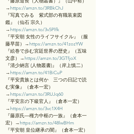
『藤原道長（人物叢書）』（山中裕）
→
https://amzn.to/3RBkChJ
『写真でみる　紫式部の有職装束図
鑑』（仙石 宗久）
→
https://amzn.to/3v5Plfk
『平安朝 女性のライフサイクル』（服
藤早苗）→
https://amzn.to/41zozYW
『絵巻で歩む宮廷世界の歴史』（五味
文彦）→
https://amzn.to/3GTfjoX
『清少納言 (人物叢書)』（岸上慎二）
→
https://amzn.to/41BiCuP
『平安貴族とは何か　三つの日記で読
む実像』（倉本一宏）
→
https://amzn.to/3RUJq60
『平安京の下級官人』（倉本一宏）
→
https://amzn.to/3vc1X4H
『藤原氏―権力中枢の一族』（倉本一
宏）→
https://amzn.to/48lwBHm
『平安朝 皇位継承の闇』（倉本一宏）