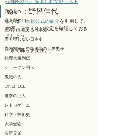
「光る君へ」を楽しむ文献リスト
べらぼう
ぬい：野呂佳代
光る君へ
鎌倉殿の13人
まずは、
NHK公式の紹介
を引用して、
大河ドラマ上での設定を確認しておき
思考力を鍛える日本史
ましょう。
誰も得しない日本史
青木裕司と中島浩二の世界史ch
「京で暮らす女性。」
総理大臣列伝
ショーグン列伝
鬼滅の刃
ONEPIECE
進撃の巨人
レトロゲーム
科学・技術史
大学受験
豊臣兄弟