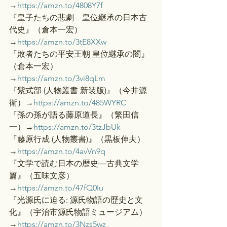
→
https://amzn.to/4808Y7f
『皇子たちの悲劇　皇位継承の日本古
代史』（倉本一宏）
→
https://amzn.to/3tE8XXw
『敗者たちの平安王朝 皇位継承の闇』
（倉本一宏）
→
https://amzn.to/3vi8qLm
『紫式部 (人物叢書 新装版)』（今井源
衛）→
https://amzn.to/485WYRC
『孫の孫が語る藤原道長』（繁田信
一）→
https://amzn.to/3tzJbUk
『藤原行成 (人物叢書)』（黒板伸夫）
→
https://amzn.to/4avVn9q
『文学で読む日本の歴史―古典文学
篇』（五味文彦）
→
https://amzn.to/47fQ0Iu
『光源氏に迫る: 源氏物語の歴史と文
化』（宇治市源氏物語ミュージアム）
→
https://amzn.to/3Nzs5wz