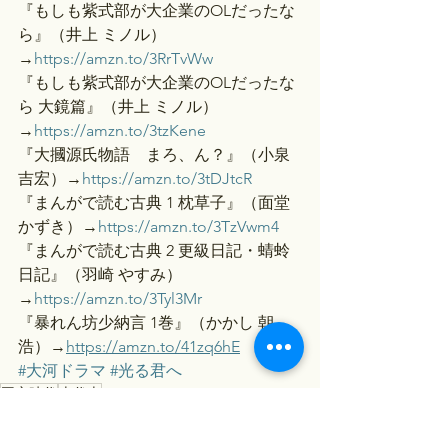
『もしも紫式部が大企業のOLだったな
ら』（井上 ミノル）
→
https://amzn.to/3RrTvWw
『もしも紫式部が大企業のOLだったな
ら 大鏡篇』（井上 ミノル）
→
https://amzn.to/3tzKene
『大摑源氏物語　まろ、ん？』（小泉
吉宏）→
https://amzn.to/3tDJtcR
『まんがで読む古典 1 枕草子』（面堂 
かずき）→
https://amzn.to/3TzVwm4
『まんがで読む古典 2 更級日記・蜻蛉
日記』（羽崎 やすみ）
→
https://amzn.to/3Tyl3Mr
『暴れん坊少納言 1巻』（かかし 朝
浩）→
https://amzn.to/41zq6hE
#大河ドラマ
#光る君へ
平安時代
古代史
光る君へ
大河ドラマ