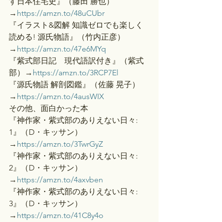
す日本住宅史』（藤田 勝也）
→
https://amzn.to/48uCUbr
『イラスト&図解 知識ゼロでも楽しく
読める! 源氏物語』（竹内正彦）
→
https://amzn.to/47e6MYq
『紫式部日記　現代語訳付き』（紫式
部）→
https://amzn.to/3RCP7El
『源氏物語 解剖図鑑』（佐藤 晃子）
→
https://amzn.to/4ausWIX
その他、面白かった本
『神作家・紫式部のありえない日々: 
1』（D・キッサン）
→
https://amzn.to/3TwrGyZ
『神作家・紫式部のありえない日々: 
2』（D・キッサン）
→
https://amzn.to/4axvben
『神作家・紫式部のありえない日々: 
3』（D・キッサン）
→
https://amzn.to/41C8y4o