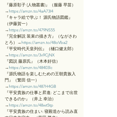
『藤原彰子 (人物叢書)』（服藤 早苗）
→
https://amzn.to/4aA73I4
『キャラ絵で学ぶ！ 源氏物語図鑑』
（伊藤賀一）
→
https://amzn.to/479NS55
『完全解説 装束の描き方』（ながさわ
とろ）→
https://amzn.to/48oVba2
『平安時代天皇列伝』（樋口健太郎）
→
https://amzn.to/3v9CjNX
『図説 藤原氏』（木本好信）
→
https://amzn.to/48403lc
『源氏物語を楽しむための王朝貴族入
門』（繁田 信一）
→
https://amzn.to/487H4GB
『平安貴族の仕事と昇進: どこまで出世
できるのか』（井上 幸治）
→
https://amzn.to/48wt5tp
『平安貴族の住まい: 寝殿造から読み直