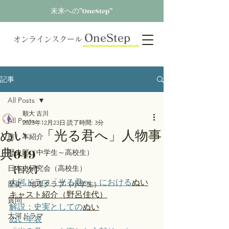
未来への”OneStep”
OneStep
オンラインスクール
記事
All Posts
順大 古川
All Posts
2023年12月23日
読了時間: 3分
ぬい 「光る君へ」人物事
推し本紹介
典049
歴史部（中学生～高校生）
日本史研究会（高校生）
【目次】
大河ドラマ「光る君へ」における
ぬい
歴史・地理クラブ（小学生）
キャスト紹介（野呂佳代）
質問
解説：史実としての
ぬい
大河ドラマ
ぬい年表