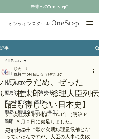
未来への”OneStep”
OneStep
オンラインスクール
記事
All Posts
順大 古川
All Posts
2024年10月16日
読了時間: 2分
パワハラだめ、ぜった
推し本紹介
い 桂太郎： 総理大臣列伝
歴史部（中学生～高校生）
【誰も得しない日本史】
日本史研究会（高校生）
歴史・地理クラブ（小学生）
第1次桂太郎内閣は、1901年（明治34
質問
年）６月２日に発足しました。
ホントは井上馨が次期総理意候補とな
大河ドラマ
っていたんですが、大臣の人事に失敗