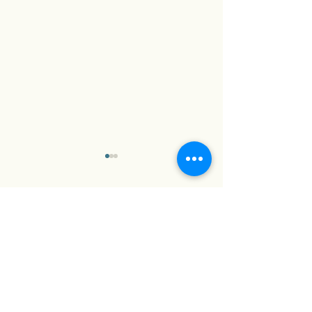
コメント
コメントを追加…
田中義一： 総理大臣列伝
レトロゲーマー
【誰も得しない日本史】
す日本史【誰も
日本史】