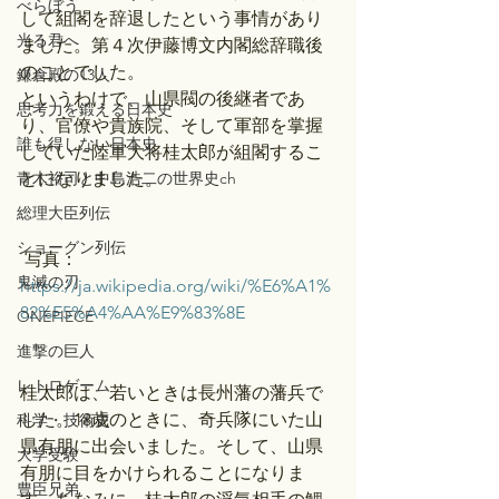
べらぼう
して組閣を辞退したという事情があり
光る君へ
ました。第４次伊藤博文内閣総辞職後
のことでした。
鎌倉殿の13人
というわけで、山県閥の後継者であ
思考力を鍛える日本史
り、官僚や貴族院、そして軍部を掌握
誰も得しない日本史
していた陸軍大将桂太郎が組閣するこ
青木裕司と中島浩二の世界史ch
とになりました。
総理大臣列伝
ショーグン列伝
 写真：
鬼滅の刃
https://ja.wikipedia.org/wiki/%E6%A1%
82%E5%A4%AA%E9%83%8E
ONEPIECE
進撃の巨人
レトロゲーム
桂太郎は、若いときは長州藩の藩兵で
した。18歳のときに、奇兵隊にいた山
科学・技術史
県有朋に出会いました。そして、山県
大学受験
有朋に目をかけられることになりま
豊臣兄弟