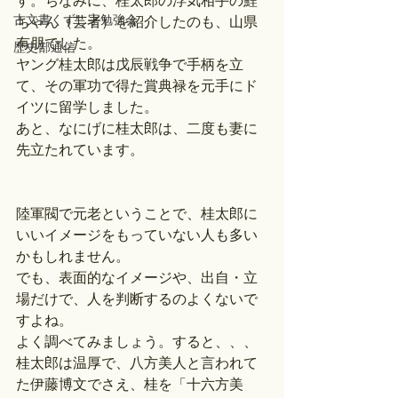
す。ちなみに、桂太郎の浮気相手の鯉
古文書くずし字勉強会
ちゃん（芸者）を紹介したのも、山県
有朋でした。
歴史部通信
ヤング桂太郎は戊辰戦争で手柄を立
て、その軍功で得た賞典禄を元手にド
イツに留学しました。
あと、なにげに桂太郎は、二度も妻に
先立たれています。
陸軍閥で元老ということで、桂太郎に
いいイメージをもっていない人も多い
かもしれません。
でも、表面的なイメージや、出自・立
場だけで、人を判断するのよくないで
すよね。
よく調べてみましょう。すると、、、
桂太郎は温厚で、八方美人と言われて
た伊藤博文でさえ、桂を「十六方美