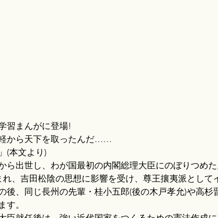
学習まんがに登場!
軽から天下を取ったんだ……
(本文より)
から出世し、わが国最初の内閣総理大臣にのぼりつめた
生まれ、吉田松陰の思想に影響を受け、尊王攘夷派として
の後、同じ長州の先輩・桂小五郎(後の木戸孝允)や高杉
ます。
大臣就任後は、強い近代国家をつくるための憲法作成に