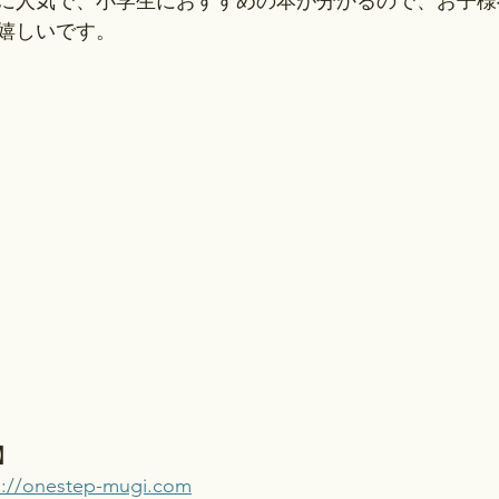
に人気で、小学生におすすめの本が分かるので、お子様
嬉しいです。
】
s://onestep-mugi.com