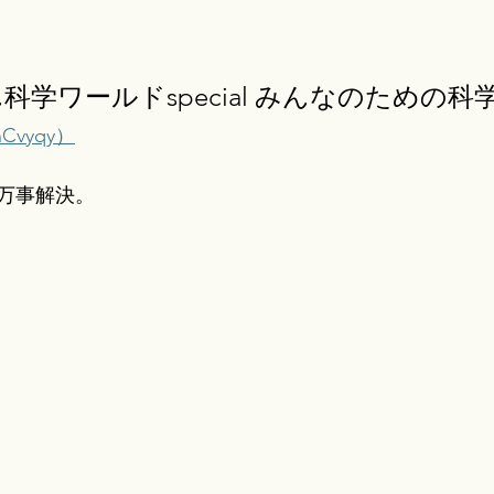
科学ワールドspecial みんなのための科
4hCvyqy）
万事解決。