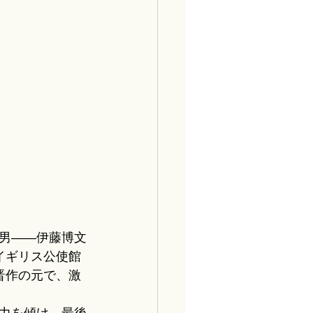
男――伊藤博文
イギリス公使館
晋作の元で、激
力を傾け、最後