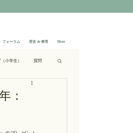
フォーラム
歴史 de 療育
More
ブ（小学生）
質問
ない日本史
5年：
進撃の巨人
通信