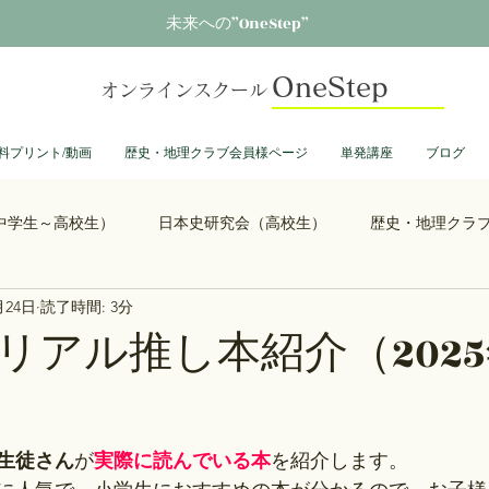
未来への”OneStep”
OneStep
オンラインスクール
料プリント/動画
歴史・地理クラブ会員様ページ
単発講座
ブログ
中学生～高校生）
日本史研究会（高校生）
歴史・地理クラ
月24日
読了時間: 3分
る君へ
鎌倉殿の13人
思考力を鍛える日本史
誰も得し
リアル推し本紹介（202
0）
総理大臣列伝
ショーグン列伝
鬼滅の刃
ONEPIECE
生徒さん
が
実際に読んでいる本
を紹介します。
大学受験
豊臣兄弟
古文書くずし字勉強会
歴史部