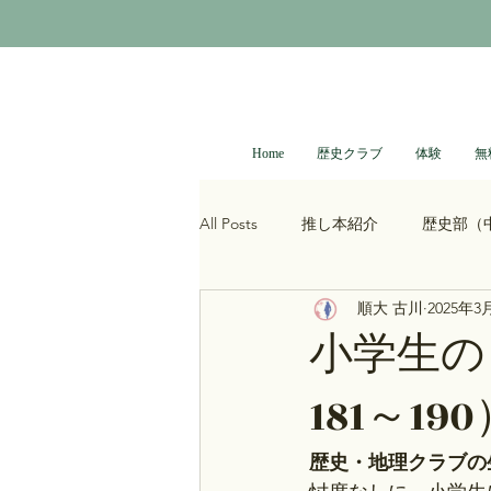
Home
歴史クラブ
体験
無
All Posts
推し本紹介
歴史部（
順大 古川
2025年3
大河ドラマ
べらぼう
光
小学生の
181～19
青木裕司と中島浩二の世界史ch
歴史・地理クラブの
レトロゲーム
科学・技術史