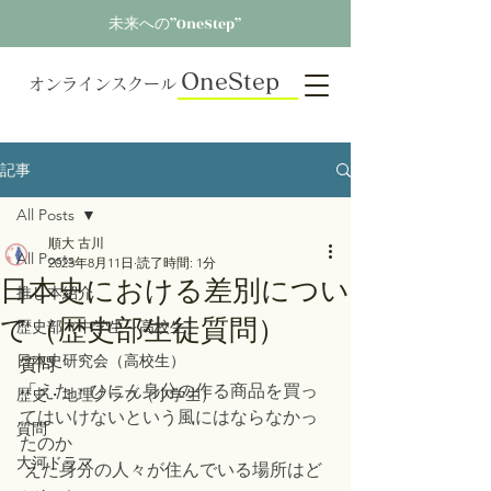
未来への”OneStep”
OneStep
オンラインスクール
記事
All Posts
順大 古川
All Posts
2023年8月11日
読了時間: 1分
日本史における差別につい
推し本紹介
て（歴史部生徒質問）
歴史部（中学生～高校生）
日本史研究会（高校生）
質問
「
えた・ひにん身分の作る商品を買っ
歴史・地理クラブ（小学生）
てはいけないという風にはならなかっ
質問
たのか
大河ドラマ
 えた身分の人々が住んでいる場所はど