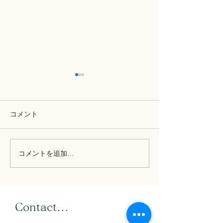
コメント
歴史部通信：7月
歴史部通信：7月25日号
コメントを追加…
​Contact...