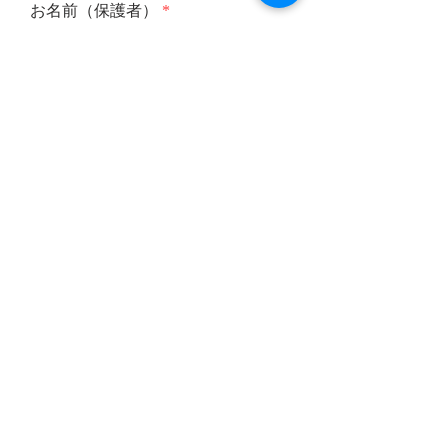
お名前（保護者）
メールアドレス
メールアドレス（確認）
メッセージを入力
送信する
OneStep