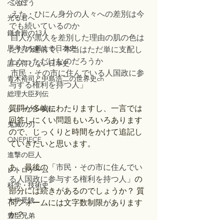
こか
べらぼう
 えた・ひにん身分の人々への差別は今
光る君へ
でも続いているのか
鎌倉殿の13人
 白人が黒人を差別した理由の肌の色は
思考力を鍛える日本史
ただの建前で、本当はただ単に支配し
たかっただけなのだろうか
誰も得しない日本史
 市民・その市に住んでいる人国政に参
青木裕司と中島浩二の世界史ch
与する権利を持つ人
」
総理大臣列伝
質問が多岐にわたりますし、一言では
ショーグン列伝
回答しにくい問題もいろいろあります
鬼滅の刃
ので、じっくりと時間をかけて追記し
ONEPIECE
ていきたいと思います。
進撃の巨人
あ、最後の「
市民・その市に住んでい
レトロゲーム
る人国政に参与する権利を持つ人
」の
科学・技術史
部分には続きがあるのでしょうか？ 質
大学受験
問フォームには文字数制限があります
か？
豊臣兄弟