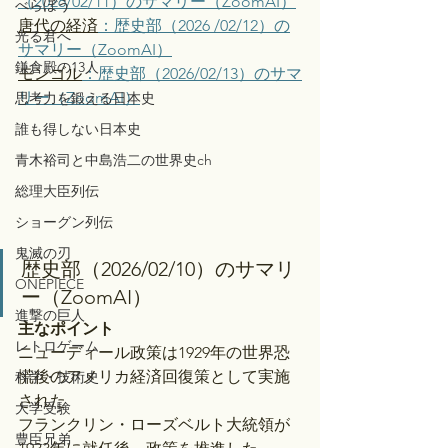
（2026/02/11）のサマリー（ZoomAI）
べらぼう
唐代の経済
：歴史部（2026 /02/12）の
光る君へ
サマリー（ZoomAI）
鎌倉殿の13人
モンゴル
：歴史部（2026/02/13）のサマ
リー（ZoomAI）
思考力を鍛える日本史
誰も得しない日本史
青木裕司と中島浩二の世界史ch
総理大臣列伝
ショーグン列伝
鬼滅の刃
歴史部（2026/02/10）のサマリ
ONEPIECE
ー（ZoomAI）
進撃の巨人
主なポイント
レトロゲーム
ニューディール政策は1929年の世界恐
慌後のアメリカ経済回復策として実施
科学・技術史
された
大学受験
フランクリン・ローズベルト大統領が
豊臣兄弟