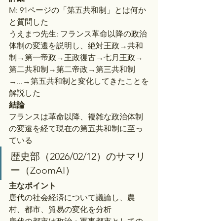
M: 91ページの「第五共和制」とは何か
と質問した
うえまつ先生: フランス革命以降の政治
体制の変遷を説明し、絶対王政→共和
制→第一帝政→王政復古→七月王政→
第二共和制→第二帝政→第三共和制
→...→第五共和制と変化してきたことを
解説した
結論
フランスは革命以降、複雑な政治体制
の変遷を経て現在の第五共和制に至っ
ている
歴史部（2026/02/12）のサマリ
ー（ZoomAI）
主なポイント
唐代の社会経済について議論し、農
村、都市、貿易の変化を分析