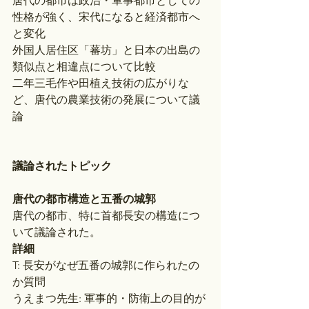
唐代の都市は政治・軍事都市としての
性格が強く、宋代になると経済都市へ
と変化
外国人居住区「蕃坊」と日本の出島の
類似点と相違点について比較
二年三毛作や田植え技術の広がりな
ど、唐代の農業技術の発展について議
論
議論されたトピック
唐代の都市構造と五番の城郭
唐代の都市、特に首都長安の構造につ
いて議論された。
詳細
T: 長安がなぜ五番の城郭に作られたの
か質問
うえまつ先生: 軍事的・防衛上の目的が