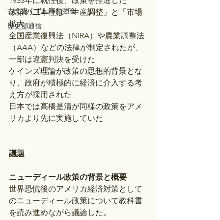
1933年に就任後、政策を推進した
古文書くずし字勉強会
政策の二本柱は「生産調整」と「市場
拡大」
歴史部通信
全国産業復興法（NIRA）や農業調整法
（AAA）などの法律が制定されたが、
一部は違憲判決を受けた
ケインズ理論が政策の思想的背景とな
り、政府が積極的に経済に介入する考
え方が採用された
日本では高橋是清が同様の政策をアメ
リカより先に実施していた
議題
ニューディール政策の背景と概要
世界恐慌後のアメリカ経済対策として
のニューディール政策について教科書
を読み進めながら議論した。