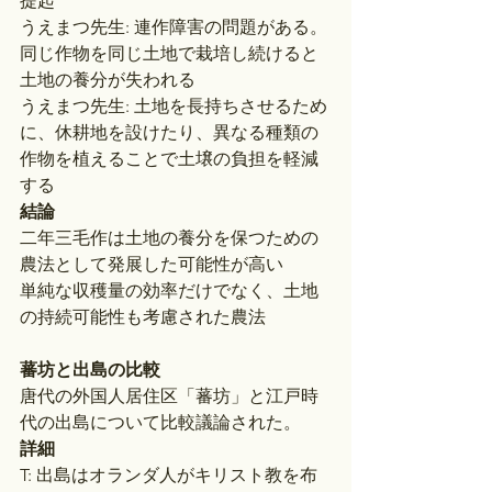
提起
うえまつ先生: 連作障害の問題がある。
同じ作物を同じ土地で栽培し続けると
土地の養分が失われる
うえまつ先生: 土地を長持ちさせるため
に、休耕地を設けたり、異なる種類の
作物を植えることで土壌の負担を軽減
する
結論
二年三毛作は土地の養分を保つための
農法として発展した可能性が高い
単純な収穫量の効率だけでなく、土地
の持続可能性も考慮された農法
蕃坊と出島の比較
唐代の外国人居住区「蕃坊」と江戸時
代の出島について比較議論された。
詳細
T: 出島はオランダ人がキリスト教を布