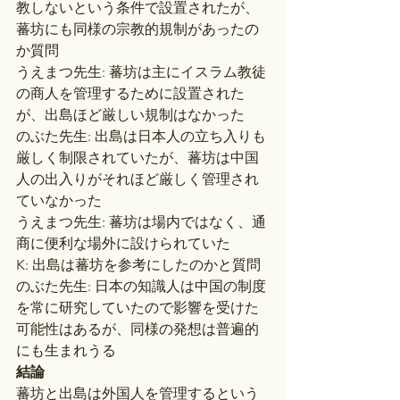
教しないという条件で設置されたが、
蕃坊にも同様の宗教的規制があったの
か質問
うえまつ先生: 蕃坊は主にイスラム教徒
の商人を管理するために設置された
が、出島ほど厳しい規制はなかった
のぶた先生: 出島は日本人の立ち入りも
厳しく制限されていたが、蕃坊は中国
人の出入りがそれほど厳しく管理され
ていなかった
うえまつ先生: 蕃坊は場内ではなく、通
商に便利な場外に設けられていた
K: 出島は蕃坊を参考にしたのかと質問
のぶた先生: 日本の知識人は中国の制度
を常に研究していたので影響を受けた
可能性はあるが、同様の発想は普遍的
にも生まれうる
結論
蕃坊と出島は外国人を管理するという