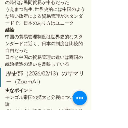
の時代は民間貿易が中心だった
うえまつ先生: 世界史的には中国のよう
な強い政府による貿易管理がスタンダ
ードで、日本のあり方はユニーク
結論
中国の貿易管理制度は世界史的なスタ
ンダードに近く、日本の制度は比較的
自由だった
日本と中国の貿易管理の違いは両国の
統治構造の違いを反映している
歴史部（2026/02/13）のサマリ
ー（ZoomAI）
主なポイント
モンゴル帝国の拡大と分裂について議
論
チンギスカン死後のモンゴル帝国の発
展と各ハン国の形成について学習
キプチャクハン国（ジョチウルス）の