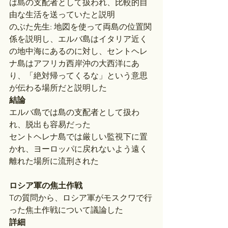
は島の支配者として扱われ、比較的自
由な生活を送っていたと説明
のぶた先生: 地図を使って両島の位置関
係を説明し、エルバ島はイタリア近く
の地中海にあるのに対し、セントヘレ
ナ島はアフリカ西岸沖の大西洋にあ
り、「絶対帰ってくるな」という意思
が伝わる場所だと説明した
結論
エルバ島では島の支配者として扱わ
れ、脱出も容易だった
セントヘレナ島では厳しい監視下に置
かれ、ヨーロッパに戻れないよう遠く
離れた場所に流刑された
ロシア軍の焦土作戦
Tの質問から、ロシア軍がモスクワで行
った焦土作戦について議論した
詳細