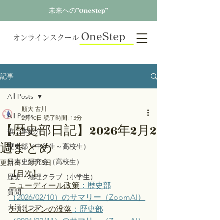
未来への”OneStep”
OneStep
オンラインスクール
記事
All Posts
順大 古川
All Posts
2月10日
読了時間: 13分
【歴史部日記】2026年2月2
推し本紹介
週まとめ
歴史部（中学生～高校生）
日本史研究会（高校生）
更新日：
2月13日
【目次】
歴史・地理クラブ（小学生）
ニューディール政策
：歴史部
質問
（2026/02/10）のサマリー（ZoomAI）
大河ドラマ
ナポレオンの没落
：歴史部