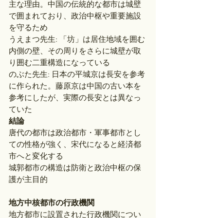
主な理由。中国の伝統的な都市は城壁
で囲まれており、政治中枢や重要施設
を守るため
うえまつ先生: 「坊」は居住地域を囲む
内側の壁、その周りをさらに城壁が取
り囲む二重構造になっている
のぶた先生: 日本の平城京は長安を参考
に作られた。藤原京は中国の古い本を
参考にしたが、実際の長安とは異なっ
ていた
結論
唐代の都市は政治都市・軍事都市とし
ての性格が強く、宋代になると経済都
市へと変化する
城郭都市の構造は防衛と政治中枢の保
護が主目的
地方中核都市の行政機関
地方都市に設置された行政機関につい