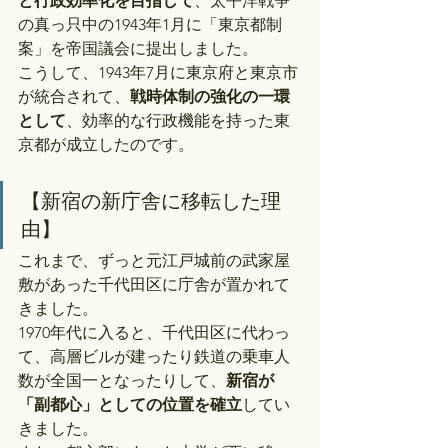
と行政効率化を目指して
、太平洋戦争
の真っ只中の1943年1月に「東京都制
案」を帝国議会に提出しました。
こうして、1943年7月に東京府と東京市
が統合されて、
戦時体制の強化の一環
として
、効率的な行政機能を持った東
京都が成立したのです。
【新宿の新庁舎に移転した理
由】
これまで、ずっと元江戸城前の武家屋
敷があった千代田区に庁舎が置かれて
きました。
1970年代に入ると、千代田区に代わっ
て、高層ビルが建ったり鉄道の乗車人
数が全国一となったりして、
新宿が
「副都心」としての位置を確立
してい
きました。