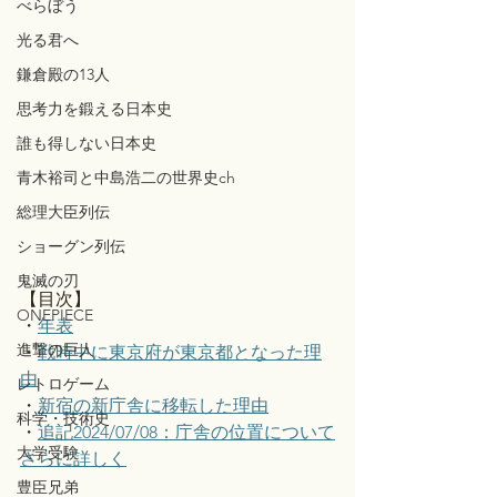
べらぼう
光る君へ
鎌倉殿の13人
思考力を鍛える日本史
誰も得しない日本史
青木裕司と中島浩二の世界史ch
総理大臣列伝
ショーグン列伝
鬼滅の刃
【目次】
ONEPIECE
・
年表
進撃の巨人
・
戦時中に東京府が東京都となった理
由
レトロゲーム
・
新宿の新庁舎に移転した理由
科学・技術史
・
追記2024/07/08：庁舎の位置について
大学受験
さらに詳しく
豊臣兄弟