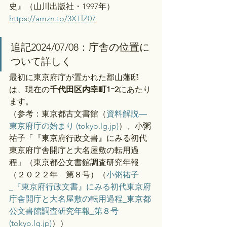
史』（山川出版社・1997年）
https://amzn.to/3XTlZ07
追記2024/07/08：庁舎の位置に
ついて詳しく
最初に東京府庁が置かれた郡山藩邸
は、現在の
千代田区内幸町1ｰ2
にあたり
ます。
（参考：東京都古文書館（
資料解説―
東京府庁の始まり (tokyo.lg.jp)
）、小粥
祐子「『東京府行政文書』にみる初代
東京府庁舎開庁と大名屋敷の転用過
程」（東京都公文書館調査研究年報
（２０２２年　第８号）（
小粥祐子
_『東京府行政文書』にみる初代東京府
庁舎開庁と大名屋敷の転用過程_東京都
公文書館調査研究年報_第８号 
(tokyo.lg.jp)
））