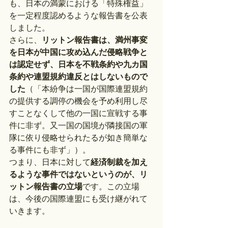
も、日本の満蒙における「特殊権益」
を一定程度認めるような報告書を公表
しました。
さらに、
リットン報告書は、満州事変
を日本が中国に攻め込んだ侵略戦争と
は認定せず、日本を不戦条約や九カ国
条約や連盟規約違反とはしないもので
した
（「本紛争は一国が国際連盟規約
の提供する調停の機会を予め利用し尽
すことなくして他の一国に宣戦する事
件に非ず。又一国の国境が隣接国の軍
隊に依り侵略せられたるが如き簡単な
る事件にも非ず」）。
つまり、日本に対して
経済制裁を加え
るような事件ではないというのが、リ
ットン報告書の立場
です。この立場
は、今後の国際連盟にも受け継がれて
いきます。