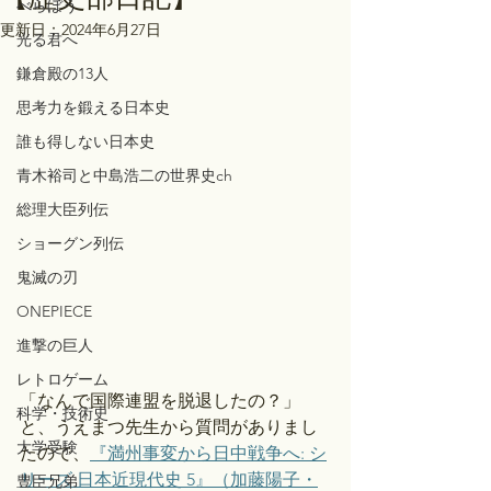
べらぼう
更新日：
2024年6月27日
光る君へ
鎌倉殿の13人
思考力を鍛える日本史
誰も得しない日本史
青木裕司と中島浩二の世界史ch
総理大臣列伝
ショーグン列伝
鬼滅の刃
ONEPIECE
進撃の巨人
レトロゲーム
「なんで国際連盟を脱退したの？」
科学・技術史
と、うえまつ先生から質問がありまし
大学受験
たので、
『満州事変から日中戦争へ: シ
リーズ 日本近現代史 5』（加藤陽子・
豊臣兄弟