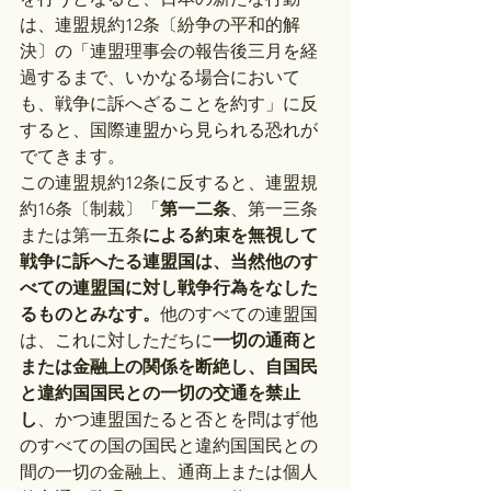
は、連盟規約12条〔紛争の平和的解
決〕の「連盟理事会の報告後三月を経
過するまで、いかなる場合において
も、戦争に訴へざることを約す」に反
すると、国際連盟から見られる恐れが
でてきます。
この連盟規約12条に反すると、連盟規
約16条〔制裁〕「
第一二条
、第一三条
または第一五条
による約束を無視して
戦争に訴へたる連盟国は、当然他のす
べての連盟国に対し戦争行為をなした
るものとみなす。
他のすべての連盟国
は、これに対しただちに
一切の通商と
または金融上の関係を断絶し、自国民
と違約国国民との一切の交通を禁止
し
、かつ連盟国たると否とを問はず他
のすべての国の国民と違約国国民との
間の一切の金融上、通商上または個人