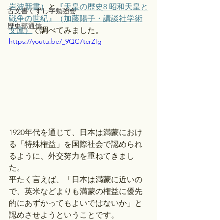
岩波新書）
と
『天皇の歴史8 昭和天皇と
古文書くずし字勉強会
戦争の世紀』（加藤陽子・講談社学術
歴史部通信
文庫）
で調べてみました。
https://youtu.be/_9QC7tcrZIg
1920年代を通じて、日本は満蒙におけ
る「特殊権益」を国際社会で認められ
るように、外交努力を重ねてきまし
た。
平たく言えば、「日本は満蒙に近いの
で、英米などよりも満蒙の権益に優先
的にあずかってもよいではないか」と
認めさせようということです。