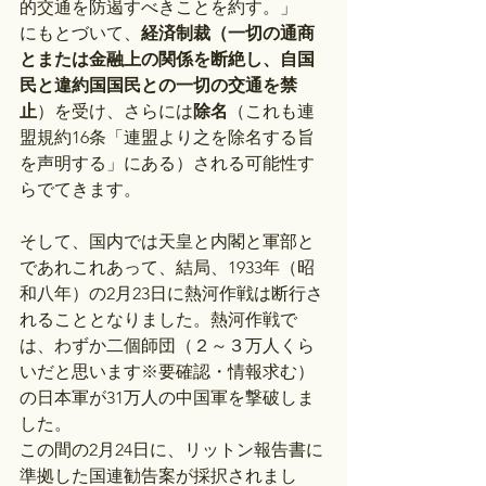
的交通を防遏すべきことを約す。」
にもとづいて、
経済制裁（一切の通商
とまたは金融上の関係を断絶し、自国
民と違約国国民との一切の交通を禁
止
）を受け、さらには
除名
（これも連
盟規約16条「連盟より之を除名する旨
を声明する」にある）される可能性す
らでてきます。
そして、国内では天皇と内閣と軍部と
であれこれあって、結局、1933年（昭
和八年）の2月23日に熱河作戦は断行さ
れることとなりました。熱河作戦で
は、わずか二個師団（２～３万人くら
いだと思います※要確認・情報求む）
の日本軍が31万人の中国軍を撃破しま
した。
この間の2月24日に、リットン報告書に
準拠した国連勧告案が採択されまし