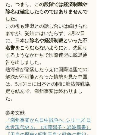
た。つまり、
この段階では経済制裁や
除名は確定したものではありませんで
した
。
この後も連盟との話し合いは続けられ
ますが、妥結にはいたらず、3月27日
に、日本は
除名や経済制裁といった不
名誉をこうむらないように
と、先回り
するようなかたちで国際連盟に脱退通
告を出しました。
熱河省が陥落したうえに国際連盟での
解決が不可能となった情勢を見た中国
は、5月31日に日本との間に塘沽停戦協
定を結んで、満州事変は終わりまし
た。
参考文献
『満州事変から日中戦争へ: シリーズ 日
本近現代史 5』（加藤陽子・岩波新書）
『天皇の歴史8 昭和天皇と戦争の世紀』