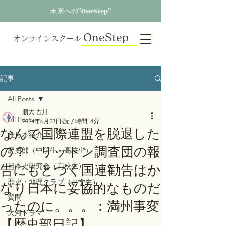
未来への”OneStep”
OneStep
オンラインスクール
記事
All Posts
順大 古川
All Posts
2024年6月23日
読了時間: 4分
なんで国際連盟を脱退した
推し本紹介
の？ リットン調査団の報
歴史部（中学生～高校生）
告にもとづく国連勧告はか
日本史研究会（高校生）
歴史・地理クラブ（小学生）
なり日本に妥協的なものだ
質問
ったのに。。。：満州事変
大河ドラマ
【歴史部日記】