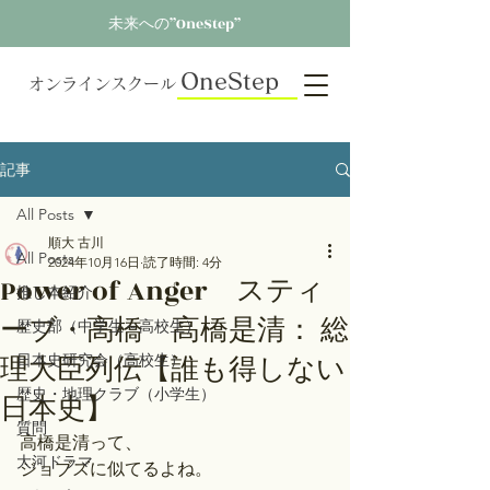
未来への”OneStep”
OneStep
オンラインスクール
記事
All Posts
順大 古川
All Posts
2024年10月16日
読了時間: 4分
Power of Anger スティ
推し本紹介
ーブ・高橋 高橋是清： 総
歴史部（中学生～高校生）
理大臣列伝【誰も得しない
日本史研究会（高校生）
歴史・地理クラブ（小学生）
日本史】
質問
高橋是清って、
大河ドラマ
ジョブズに似てるよね。