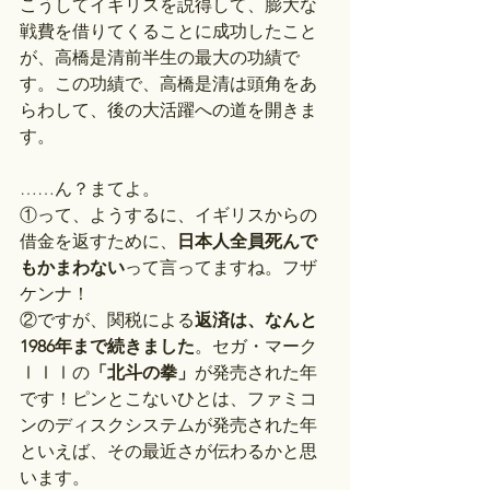
こうしてイギリスを説得して、膨大な
戦費を借りてくることに成功したこと
が、高橋是清前半生の最大の功績で
す。この功績で、高橋是清は頭角をあ
らわして、後の大活躍への道を開きま
す。
……ん？まてよ。
①って、ようするに、イギリスからの
借金を返すために、
日本人全員死んで
もかまわない
って言ってますね。フザ
ケンナ！
②ですが、関税による
返済は、なんと
1986年まで続きました
。セガ・マーク
ⅠⅠⅠの
「北斗の拳」
が発売された年
です！ピンとこないひとは、ファミコ
ンのディスクシステムが発売された年
といえば、その最近さが伝わるかと思
います。