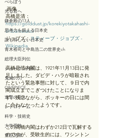
べらぼう
 画像
光る君へ
高橋是清：
鎌倉殿の13人
https://golddust.jp/korekiyotakahashi-
思考力を鍛える日本史
shibainutaro/
ジョブズ：
スティーブ・ジョブズ - 
誰も得しない日本史
Wikipedia
青木裕司と中島浩二の世界史ch
総理大臣列伝
高橋是清内閣は、1921年11月13日に発
ショーグン列伝
足しました。ダビデ・ハラが暗殺され
鬼滅の刃
たという緊急事態に対して、９日で内
ONEPIECE
閣成立までこぎつけたことになりま
進撃の巨人
す。残念ながら、ポッキーの日には間
に合わなかったようです。
レトロゲーム
科学・技術史
大学受験
この高橋内閣はわずか212日で瓦解する
のですが、受験生的には、ワシントン
豊臣兄弟