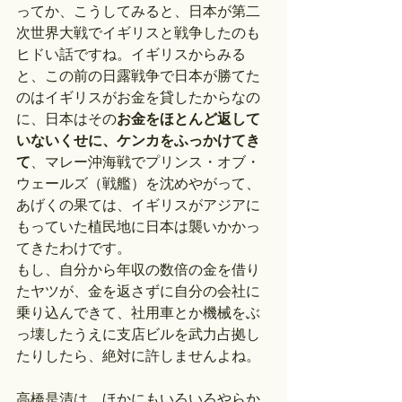
ってか、こうしてみると、日本が第二
次世界大戦でイギリスと戦争したのも
ヒドい話ですね。イギリスからみる
と、この前の日露戦争で日本が勝てた
のはイギリスがお金を貸したからなの
に、日本はその
お金をほとんど返して
いないくせに、ケンカをふっかけてき
て
、マレー沖海戦でプリンス・オブ・
ウェールズ（戦艦）を沈めやがって、
あげくの果ては、イギリスがアジアに
もっていた植民地に日本は襲いかかっ
てきたわけです。
もし、自分から年収の数倍の金を借り
たヤツが、金を返さずに自分の会社に
乗り込んできて、社用車とか機械をぶ
っ壊したうえに支店ビルを武力占拠し
たりしたら、絶対に許しませんよね。
高橋是清は、ほかにもいろいろやらか