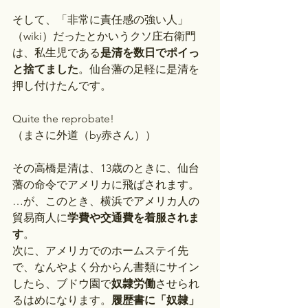
そして、「非常に責任感の強い人」
（wiki）だったとかいうクソ庄右衛門
は、私生児である
是清を数日でポイっ
と捨てました
。仙台藩の足軽に是清を
押し付けたんです。
Quite the reprobate!
（まさに外道（by赤さん））
その高橋是清は、13歳のときに、仙台
藩の命令でアメリカに飛ばされます。
…が、このとき、横浜でアメリカ人の
貿易商人に
学費や交通費を着服されま
す
。
次に、アメリカでのホームステイ先
で、なんやよく分からん書類にサイン
したら、ブドウ園で
奴隷労働
させられ
るはめになります。
履歴書に「奴隷」