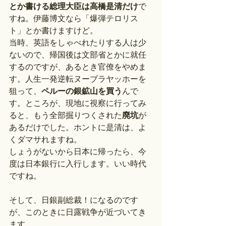
とか書ける総理大臣は高橋是清だけ
で
すね。伊藤博文なら「爆弾テロリス
ト」とか書けますけど。
当時、英語をしゃべれたりする人は少
ないので、帰国後は文部省とかに就任
するのですが、あるとき官僚をやめま
す。人生一発逆転ヌーブラヤッホーを
狙って、
ペルーの銀鉱山を買う
んで
す。ところが、現地に視察に行ってみ
ると、もう全部掘りつくされた
廃坑
が
あるだけでした。ホントに是清は、よ
くダマサれますね。
しょうがないから日本に帰ったら、今
度は日本銀行に入行します。いい時代
ですね。
そして、日銀副総裁！になるのです
が、このときに日露戦争が近づいてき
ます。