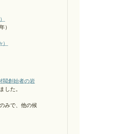
V）
年）
Dr）
財閥創始者の岩
ました。
のみで、他の候