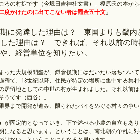
ごろの村掟です（今堀日吉神社文書）。榎原氏の本から
二度かけたのに出てこない者は罰金五十文
」
朝期に発達した理由は？　東国よりも畿内
達した理由は？　できれば、それ以前の時
子や、経営単位を知りたい。
まった大規模開墾が、鎌倉後期にはだいたい落ちついて
過程で、13世紀以降、住民が特定の場所に集中する集
の居留地としての中世の村が生まれました。それ以前は
そうです（西谷）。
限界まで開発が進み、限られたパイをめぐる村々の争い
）が固定的となっていき、下で述べる小農の自立もあり
明になると思います。ということは、南北朝の争乱に対
ではない、ということにもなると思います。