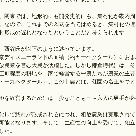
、関東では、地形的にも開発史的にも、集村化が畿内周
。なので、これまでの図式を当てはめると、集村化の遅
村形成の遅れとなったということだと考えられます。
、西谷氏が以下のように述べています。
京ディズニーランドの面積（約五一ヘクタール）におよ
放農業を営む大農が活躍した。しかし鎌倉時代には、そ
三町程度の耕地を一家で経営する中農たちが農業の主要
・一九ヘクタール）。この中農とは、荘園の名主をつと
地を経営するためには、少なことも三～六人の男手が必
化して惣村が形成されるにつれ、粗放農業は克服されて
可能となります。そして、生産性の向上を受けて、独立
した。