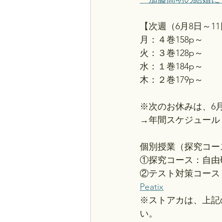
【次週（6月8日～1
月：４巻158p～
火：３巻128p～
水：１巻184p～
木：２巻179p～
※次のお休みは、6月
→年間スケジュール
個別授業（探究コー
①探究コース：自由
②テスト対策コース
Peatix
※ストアカは、上記
い。