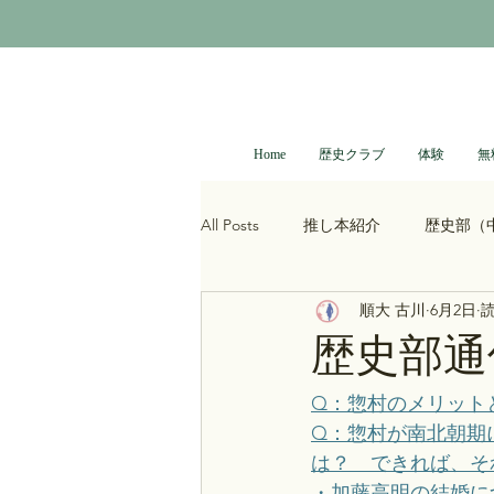
Home
歴史クラブ
体験
無
All Posts
推し本紹介
歴史部（
順大 古川
6月2日
読
大河ドラマ
べらぼう
光
歴史部通
青木裕司と中島浩二の世界史ch
Q：惣村のメリット
Q：惣村が南北朝期
は？　できれば、そ
レトロゲーム
科学・技術史
・加藤高明の結婚に