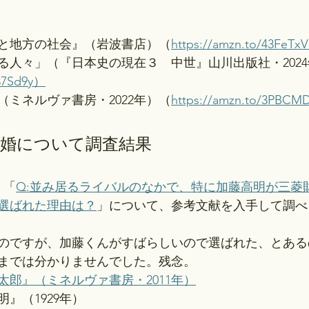
と地方の社会』（岩波書店）（
https://amzn.to/43FeTx
る人々」（『日本史の現在３　中世』山川出版社・2024
437Sd9y）
ミネルヴァ書房・2022年）（
https://amzn.to/3PBCM
結婚について調査結果
、「
Q:並み居るライバルのなかで、特に加藤高明が三菱
選ばれた理由は？
」について、参考文献を入手して調べ
のですが、加藤くんがすばらしいので選ばれた、とある
までは分かりませんでした。残念。
太郎』（ミネルヴァ書房・2011年）
』（1929年）