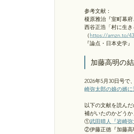
参考文献：
榎原雅治『室町幕府
西谷正浩「村に生き
（
https://amzn.to/
『論点・日本史学』（
加藤高明の
2026年5月30日号で
崎弥太郎の娘の婿に
以下の文献を読んだ
補がいたのかどうか
①
武田晴人『岩崎弥
②伊藤正徳『加藤高明