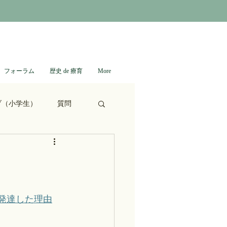
フォーラム
歴史 de 療育
More
ブ（小学生）
質問
ない日本史
進撃の巨人
発達した理由
通信