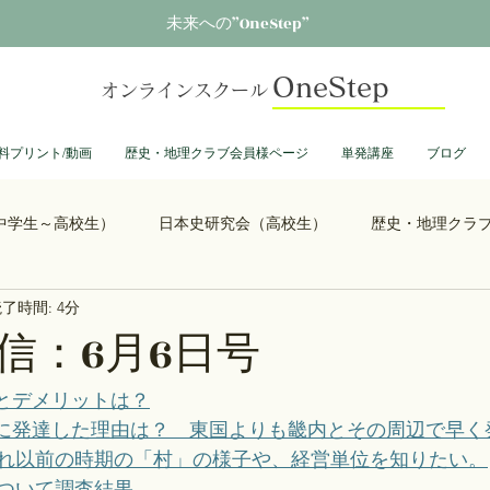
未来への”OneStep”
OneStep
オンラインスクール
料プリント/動画
歴史・地理クラブ会員様ページ
単発講座
ブログ
中学生～高校生）
日本史研究会（高校生）
歴史・地理クラ
了時間: 4分
る君へ
鎌倉殿の13人
思考力を鍛える日本史
誰も得し
信：6月6日号
総理大臣列伝
ショーグン列伝
鬼滅の刃
ONEPIECE
とデメリットは？
に発達した理由は？　東国よりも畿内とその周辺で早く
れ以前の時期の「村」の様子や、経営単位を知りたい。
大学受験
豊臣兄弟
古文書くずし字勉強会
歴史部
ついて調査結果