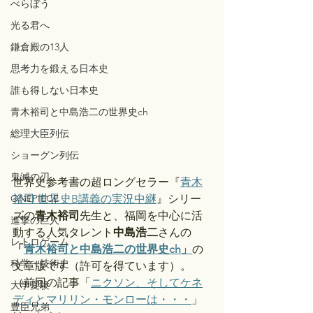
べらぼう
光る君へ
鎌倉殿の13人
思考力を鍛える日本史
誰も得しない日本史
青木裕司と中島浩二の世界史ch
総理大臣列伝
ショーグン列伝
鬼滅の刃
世界史参考書の超ロングセラー『
青木
ONEPIECE
裕司 世界史B講義の実況中継
』シリー
ズの
青木裕司
先生と、福岡を中心に活
進撃の巨人
動する人気タレント
中島浩二
さんの
レトロゲーム
「
青木裕司と中島浩二の世界史ch」
の
科学・技術史
文章版です（許可を得ています）。
（前回の記事「
ニクソン、そしてケネ
大学受験
ディとマリリン・モンローは・・・
」
豊臣兄弟