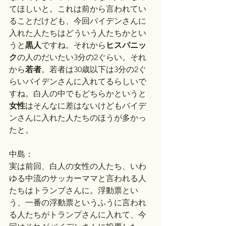
てほしいと。これは前から言われてい
ることだけども、今回バイデンさんに
入れた人たちはどういう人たちかとい
うと
黒人
ですね。それから
ヒスパニッ
ク
の人のだいたい3分の2ぐらい。それ
から
若者
。若者は30歳以下は3分の2ぐ
らいバイデンさんに入れてるらしいで
すね。白人の中でもどちらかというと
女性
はそんなに差はないけどもバイデ
ンさんに入れた人たちのほうが多かっ
たと。
中島：
実は前回、白人の女性の人たち、いわ
ゆる中流のサッカーママと言われる人
たちはトランプさんに。浮動票とい
う、一番の浮動票というふうに言われ
る人たちがトランプさんに入れて、今