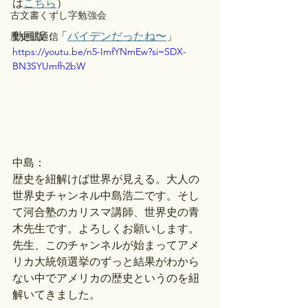
は
こちら
）
古文書くずし字勉強会
動画版：「
バイデンだったね〜
」 
歴史部通信
https://youtu.be/n5-ImfYNmEw?si=SDX-
BN3SYUmfh2bW
中島：
歴史を紐解けば世界が見える。大人の
世界史チャンネル中島浩二です。そし
て河合塾のカリスマ講師、世界史の青
木先生です。よろしくお願いします。
先生、このチャンネルが始まってアメ
リカ大統領選挙のずっと結果がわから
ない中でアメリカの歴史というのを紐
解いてきました。