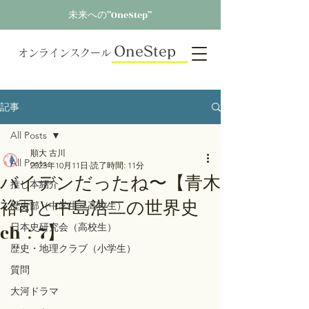
未来への”OneStep”
OneStep
オンラインスクール
記事
All Posts
順大 古川
All Posts
2023年10月11日
読了時間: 11分
バイデンだったね〜【青木
推し本紹介
裕司と中島浩二の世界史
歴史部（中学生～高校生）
ch：7】
日本史研究会（高校生）
歴史・地理クラブ（小学生）
質問
大河ドラマ