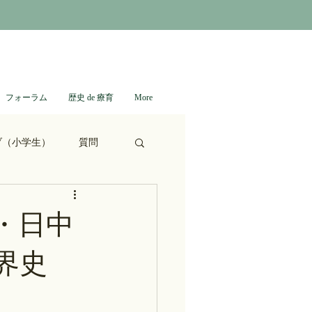
フォーラム
歴史 de 療育
More
ブ（小学生）
質問
ない日本史
・日中
界史
進撃の巨人
通信