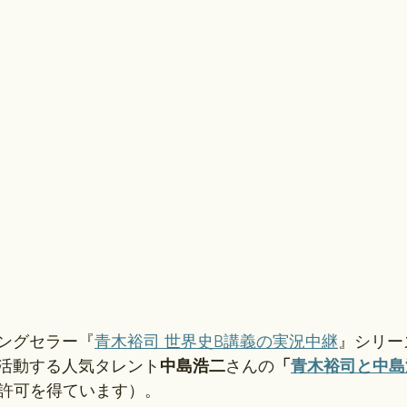
ングセラー『
青木裕司 世界史B講義の実況中継
』シリー
活動する人気タレント
中島浩二
さんの
「
青木裕司と中島
許可を得ています）。