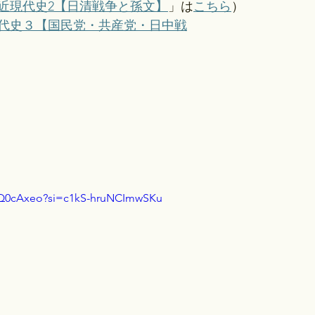
近現代史2【日清戦争と孫文】
」は
こちら
）
代史３【国民党・共産党・日中戦
wQ0cAxeo?si=c1kS-hruNCImwSKu