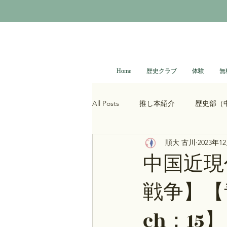
Home
歴史クラブ
体験
無
All Posts
推し本紹介
歴史部（
順大 古川
2023年1
大河ドラマ
べらぼう
光
中国近現
戦争】【
青木裕司と中島浩二の世界史ch
ch：15】
レトロゲーム
科学・技術史