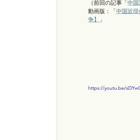
（前回の記事「
中国
動画版：「
中国近現
争】
」
https://youtu.be/sDY