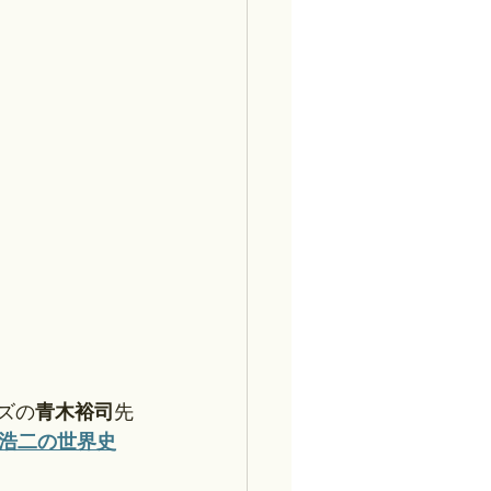
ズの
青木裕司
先
浩二の世界史