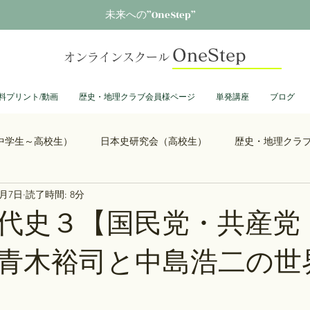
未来への”OneStep”
OneStep
オンラインスクール
料プリント/動画
歴史・地理クラブ会員様ページ
単発講座
ブログ
中学生～高校生）
日本史研究会（高校生）
歴史・地理クラ
2月7日
読了時間: 8分
る君へ
鎌倉殿の13人
思考力を鍛える日本史
誰も得し
代史３【国民党・共産党
青木裕司と中島浩二の世
総理大臣列伝
ショーグン列伝
鬼滅の刃
ONEPIECE
大学受験
豊臣兄弟
古文書くずし字勉強会
歴史部