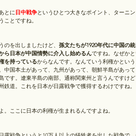
あとに
日中戦争
というひとつ大きなポイント、ターニン
うことですね。
うのを出しましたけど、
孫文たちが1920年代に中国の
から日本が中国情勢に介入し始めるん
ですね。なぜかと
権を持っている
からなんです。なんていう利権かという
。中国本土があって、九州があって、朝鮮半島があって
島です。遼東半島の南部、通称関東州と言うんですけど
州鉄道。これを日本が日露戦争で獲得するわけですね。
よ。ここに日本の利権が生まれるんですよね。
日露戦争というと10万人以上の犠牲者を出した戦争で