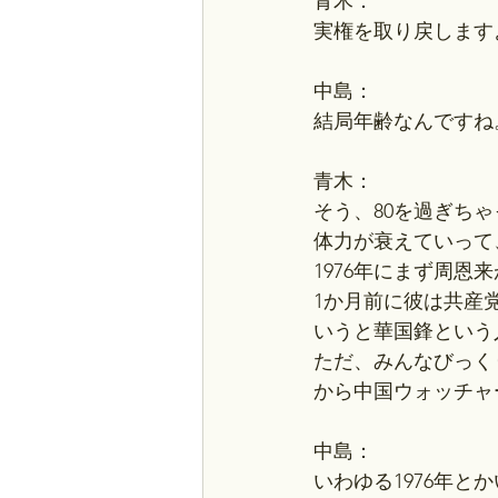
青木：
実権を取り戻します
中島：
結局年齢なんですね
青木：
そう、80を過ぎち
体力が衰えていって
1976年にまず周
1か月前に彼は共産
いうと華国鋒という
ただ、みんなびっく
から中国ウォッチャ
中島：
いわゆる1976年と