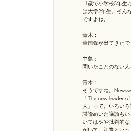
11歳で小学校5年
は大学2年生。そん
ですよね。
青木：
華国鋒が出てきたで
中島：
聞いたことのない人
青木：
そうですね。New
「The new lead
人」って。いろいろ
謀論めいた議論もい
いてはやや批判的な
がいて、江青という