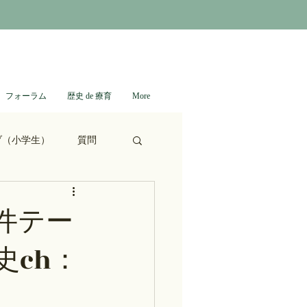
フォーラム
歴史 de 療育
More
ブ（小学生）
質問
ない日本史
件テー
ch：
進撃の巨人
通信