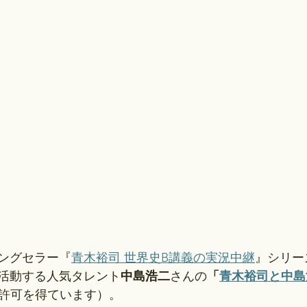
ングセラー『
青木裕司 世界史B講義の実況中継
』シリー
活動する人気タレント
中島浩二
さんの
「
青木裕司と中島
許可を得ています）。