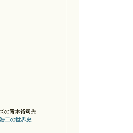
ズの
青木裕司
先
浩二の世界史