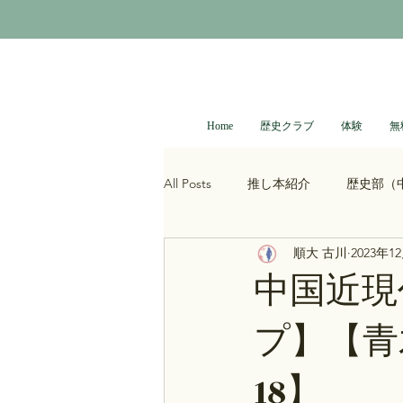
Home
歴史クラブ
体験
無
All Posts
推し本紹介
歴史部（
順大 古川
2023年1
大河ドラマ
べらぼう
光
中国近現
プ】【青
青木裕司と中島浩二の世界史ch
18】
レトロゲーム
科学・技術史