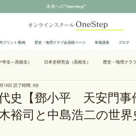
未来への”OneStep”
OneStep
オンラインスクール
料プリント/動画
歴史・地理クラブ会員様ページ
単発講座
ブログ
中学生～高校生）
日本史研究会（高校生）
歴史・地理クラ
2月18日
読了時間: 8分
る君へ
鎌倉殿の13人
思考力を鍛える日本史
誰も得し
代史【鄧小平 天安門事
木裕司と中島浩二の世界史
総理大臣列伝
ショーグン列伝
鬼滅の刃
ONEPIECE
大学受験
豊臣兄弟
古文書くずし字勉強会
歴史部