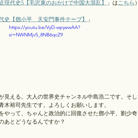
近現代史5【毛沢東のおかけで中国大混乱】
」は
こちら
代史【鄧小平　天安門事件テープ】
」
https://youtu.be/VyD-wpyewAA?
si=NWNMjv5_8NB6qcZ9
が見える。大人の世界史チャンネル中島浩二です。そし
青木裕司先生です。よろしくお願いします。
をやって、ちゃんと政治的に回復させた鄧小平、劉少奇
のあとどうなるんですか？