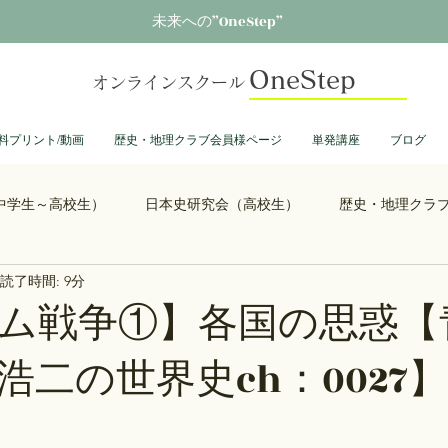
未来への”OneStep”
OneStep
オンラインスクール
料プリント/動画
歴史・地理クラブ会員様ページ
単発講座
ブログ
中学生～高校生）
日本史研究会（高校生）
歴史・地理クラ
読了時間: 9分
る君へ
鎌倉殿の13人
思考力を鍛える日本史
誰も得し
ム戦争①】各国の思惑【
浩二の世界史ch：0027】
総理大臣列伝
ショーグン列伝
鬼滅の刃
ONEPIECE
大学受験
豊臣兄弟
古文書くずし字勉強会
歴史部