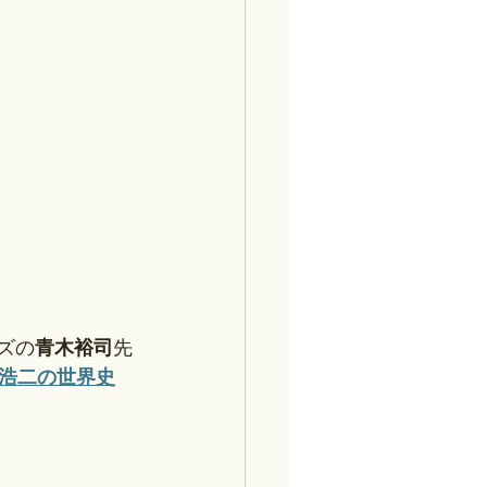
ズの
青木裕司
先
浩二の世界史