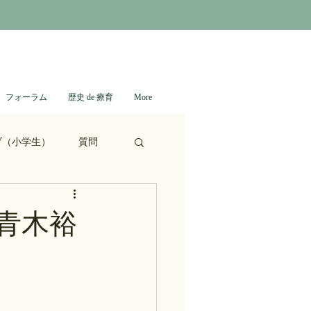
フォーラム
歴史 de 療育
More
ブ（小学生）
質問
ない日本史
青木裕
進撃の巨人
通信