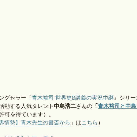
ングセラー『
青木裕司 世界史B講義の実況中継
』シリー
活動する人気タレント
中島浩二
さんの
「
青木裕司と中島
許可を得ています）。
界情勢】青木先生の書斎から
」は
こちら
）