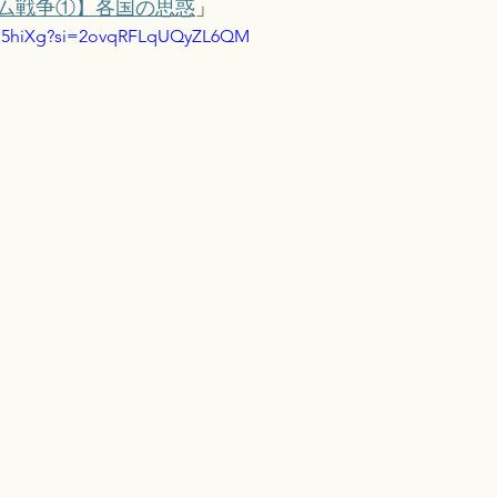
ム戦争①】各国の思惑
」 
ibB5hiXg?si=2ovqRFLqUQyZL6QM