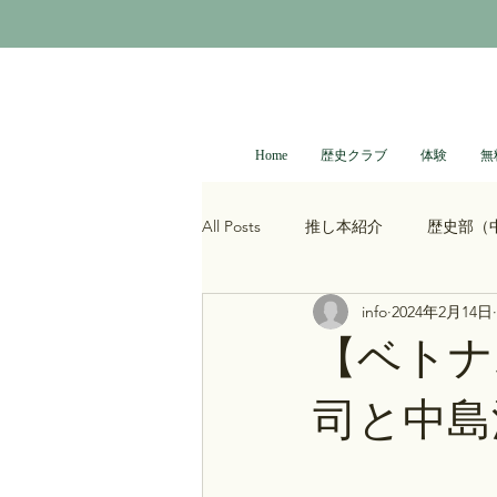
Home
歴史クラブ
体験
無
All Posts
推し本紹介
歴史部（
info
2024年2月14日
大河ドラマ
べらぼう
光
【ベトナ
司と中島
青木裕司と中島浩二の世界史ch
レトロゲーム
科学・技術史