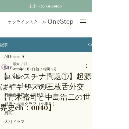
未来への”OneStep”
OneStep
オンラインスクール
記事
All Posts
順大 古川
All Posts
2023年11月7日
読了時間: 9分
【パレスチナ問題①】起源
推し本紹介
はイギリスの三枚舌外交
歴史部（中学生～高校生）
【青木裕司と中島浩二の世
日本史研究会（高校生）
歴史・地理クラブ（小学生）
界史ch：0040】
質問
大河ドラマ