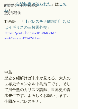
（３）自治協定は破られた
」は
こち
古文書くずし字勉強会
ら
）
歴史部通信
動画版：「
【パレスチナ問題①】起源
はイギリスの三枚舌外交
」 
https://youtu.be/DsV1Bu8MC6M?
si=4ZVmde2I98WMcFwL
中島：
歴史を紐解けば未来が見える。大人の
世界史チャンネル中島浩二です。そし
て河合塾のカリスマ講師、世界史の青
木先生です。よろしくお願いします。
今回からパレスチナ。