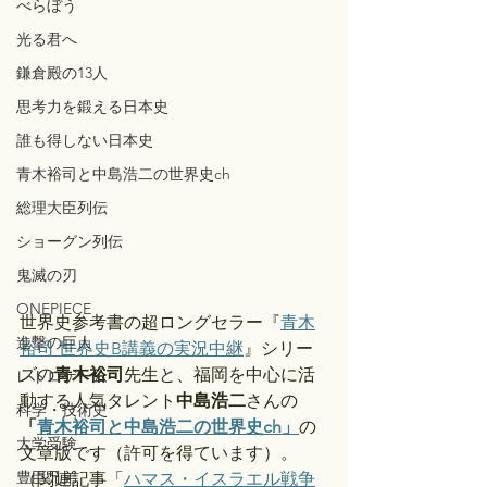
べらぼう
光る君へ
鎌倉殿の13人
思考力を鍛える日本史
誰も得しない日本史
青木裕司と中島浩二の世界史ch
総理大臣列伝
ショーグン列伝
鬼滅の刃
ONEPIECE
世界史参考書の超ロングセラー『
青木
進撃の巨人
裕司 世界史B講義の実況中継
』シリー
ズの
青木裕司
先生と、福岡を中心に活
レトロゲーム
動する人気タレント
中島浩二
さんの
科学・技術史
「
青木裕司と中島浩二の世界史ch」
の
大学受験
文章版です（許可を得ています）。
豊臣兄弟
（関連記事「
ハマス・イスラエル戦争