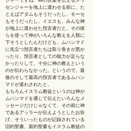
ジャーですね、神の言葉を伝えるメッ
センジャーを地上に遣わせる前に、た
とえばアダムもそうだったし、モーセ
もそうだったし、イエスも、みんな神
が地上に遣わせた預言者だと。その彼
らを使って神がいろんな教えを人類に
下そうとしたんだけども、ムハンマド
に先立つ預言者たちは取り巻きが悪か
ったり、預言者としての能力が足らな
かったりして、十分に神の教えという
のが伝わらなかった。というので、最
後のそして最高の預言者であるムハン
マドが遣わされたと。
もちろんイスラム教徒というのは神が
ムハンマドを通じて伝えたいろんなメ
ッセージだけじゃなくて、その前に神
であるアッラーが伝えようとしたお告
げ、そういったものが記録されている
旧約聖書、新約聖書もイスラム教徒の