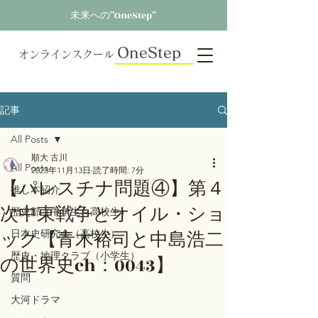
未来への”OneStep”
OneStep
オンラインスクール
記事
All Posts
順大 古川
All Posts
2023年11月13日
読了時間: 7分
【パレスチナ問題④】第４
推し本紹介
次中東戦争とオイル・ショ
歴史部（中学生～高校生）
ック【青木裕司と中島浩二
日本史研究会（高校生）
歴史・地理クラブ（小学生）
の世界史ch：0043】
質問
大河ドラマ