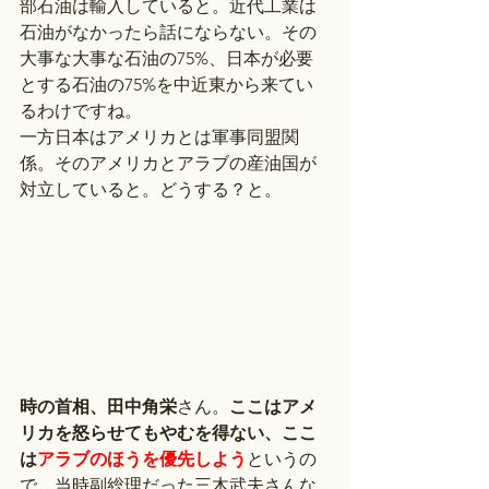
部石油は輸入していると。近代工業は
石油がなかったら話にならない。その
大事な大事な石油の75%、日本が必要
とする石油の75%を中近東から来てい
るわけですね。
一方日本はアメリカとは軍事同盟関
係。そのアメリカとアラブの産油国が
対立していると。どうする？と。
時の首相、田中角栄
さん。
ここはアメ
リカを怒らせてもやむを得ない、ここ
は
アラブのほうを優先しよう
というの
で、当時副総理だった三木武夫さんな