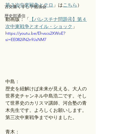
第３次中東戦争とテロ
」は
こちら
）
古文書くずし字勉強会
歴史部通信
動画版：「
【パレスチナ問題④】第４
次中東戦争とオイル・ショック
」 
https://youtu.be/Ehvscs2XWoE?
si=EE082ilN2n9JsNM7
中島：
歴史を紐解けば未来が見える。大人の
世界史チャンネル中島浩二です。そし
て世界史のカリスマ講師、河合塾の青
木先生です。よろしくお願いします。
第三次中東戦争までやりました。
青木：