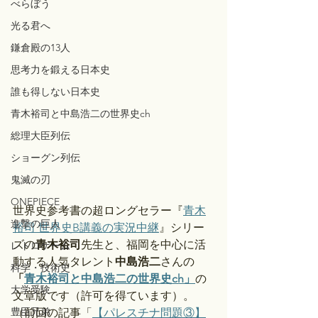
べらぼう
光る君へ
鎌倉殿の13人
思考力を鍛える日本史
誰も得しない日本史
青木裕司と中島浩二の世界史ch
総理大臣列伝
ショーグン列伝
鬼滅の刃
ONEPIECE
世界史参考書の超ロングセラー『
青木
進撃の巨人
裕司 世界史B講義の実況中継
』シリー
ズの
青木裕司
先生と、福岡を中心に活
レトロゲーム
動する人気タレント
中島浩二
さんの
科学・技術史
「
青木裕司と中島浩二の世界史ch」
の
大学受験
文章版です（許可を得ています）。
豊臣兄弟
（前回の記事「
【パレスチナ問題③】