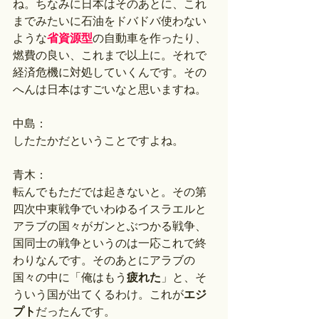
ね。ちなみに日本はそのあとに、これ
までみたいに石油をドバドバ使わない
ような
省資源型
の自動車を作ったり、
燃費の良い、これまで以上に。それで
経済危機に対処していくんです。その
へんは日本はすごいなと思いますね。
中島：
したたかだということですよね。
青木：
転んでもただでは起きないと。その第
四次中東戦争でいわゆるイスラエルと
アラブの国々がガンとぶつかる戦争、
国同士の戦争というのは一応これで終
わりなんです。そのあとにアラブの
国々の中に「俺はもう
疲れた
」と、そ
ういう国が出てくるわけ。これが
エジ
プト
だったんです。