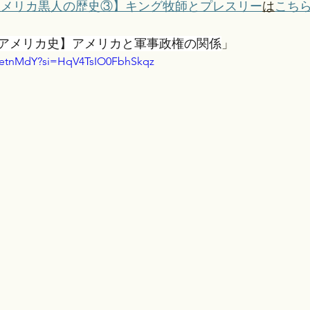
アメリカ黒人の歴史③】キング牧師とプレスリー
は
こち
アメリカ史】アメリカと軍事政権の関係
」 
GietnMdY?si=HqV4TsIO0FbhSkqz