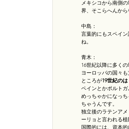
メキシコから南側の
界、そこらへんから
中島：
言葉的にもスペイン
ね。
青木：
16世紀以降に多く
ヨーロッパの国々も
ところが
19世紀の
ペインとかポルトガ
めっちゃかになっち
ちゃうんです。
独立後のラテンアメ
ーリョと言われる植
国際的には、資本的