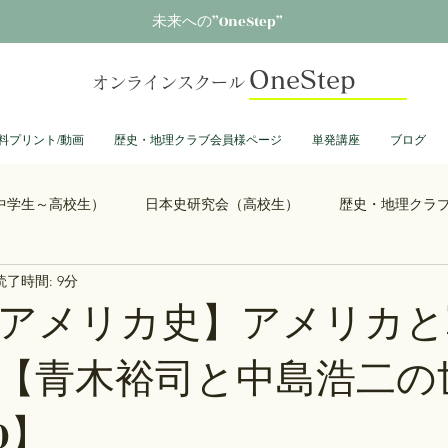
未来への”OneStep”
OneStep
オンラインスクール
料プリント/動画
歴史・地理クラブ会員様ページ
単発講座
ブログ
中学生～高校生）
日本史研究会（高校生）
歴史・地理クラ
読了時間: 9分
る君へ
鎌倉殿の13人
思考力を鍛える日本史
誰も得し
アメリカ史】アメリカと
【青木裕司と中島浩二の
総理大臣列伝
ショーグン列伝
鬼滅の刃
ONEPIECE
0】
大学受験
豊臣兄弟
古文書くずし字勉強会
歴史部