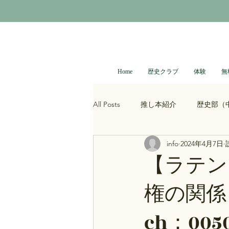
Home
歴史クラブ
体験
無
All Posts
推し本紹介
歴史部（
info
2024年4月7日
大河ドラマ
べらぼう
光
【ラテン
権の関係
青木裕司と中島浩二の世界史ch
ch：005
レトロゲーム
科学・技術史