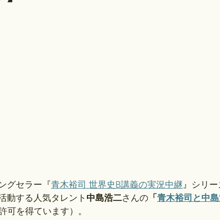
ングセラー『
青木裕司 世界史B講義の実況中継
』シリー
活動する人気タレント
中島浩二
さんの
「
青木裕司と中島
許可を得ています）。