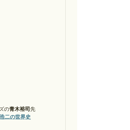
ズの
青木裕司
先
浩二の世界史