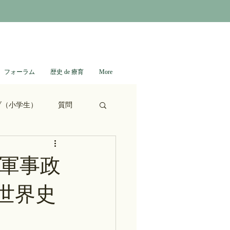
フォーラム
歴史 de 療育
More
ブ（小学生）
質問
ない日本史
軍事政
世界史
進撃の巨人
通信