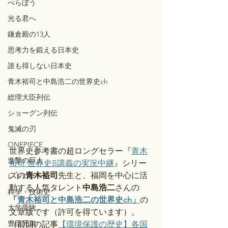
べらぼう
光る君へ
鎌倉殿の13人
思考力を鍛える日本史
誰も得しない日本史
青木裕司と中島浩二の世界史ch
総理大臣列伝
ショーグン列伝
鬼滅の刃
ONEPIECE
世界史参考書の超ロングセラー『
青木
進撃の巨人
裕司 世界史B講義の実況中継
』シリー
ズの
青木裕司
先生と、福岡を中心に活
レトロゲーム
動する人気タレント
中島浩二
さんの
科学・技術史
「
青木裕司と中島浩二の世界史ch」
の
大学受験
文章版です（許可を得ています）。
豊臣兄弟
（前回の記事
【環境保護の歴史】各国