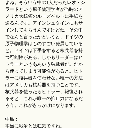
よね。そういう中の1人だった
レオ・シ
ラード
という原子物理学者が当時のア
メリカ大統領のルーズベルトに手紙を
送るんです。アインシュタインにもサ
インしてもらうんですけどね。その中
でなんと言ったかというと、ドイツの
原子物理学はものすごい発展している
と。ドイツは下手をすると核兵器を持
つ可能性がある。しかもリーダーはヒ
トラーというああいう独裁者だ。だか
ら使ってしまう可能性があると。ヒト
ラーに核兵器を使わせない唯一の方法
はアメリカも核兵器を持つことです。
核兵器を使ったらヒトラー、報復され
るぞと、これが唯一の抑止力になるだ
ろう。これがきっかけになります。
中島：
本当に戦争とは狂気ですね。