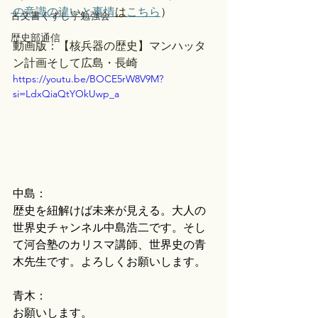
の意識の違いと事情
は
こちら
）
古文書くずし字勉強会
歴史部通信
動画版：【核兵器の歴史】マンハッタ
ン計画そして広島・長崎
https://youtu.be/BOCE5rW8V9M?
si=LdxQiaQtYOkUwp_a
中島：
歴史を紐解けば未来が見える。大人の
世界史チャンネル中島浩二です。そし
て河合塾のカリスマ講師、世界史の青
木先生です。よろしくお願いします。
青木：
お願いします。