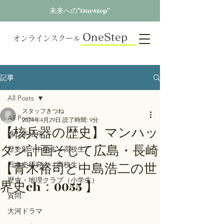
未来への”OneStep”
OneStep
オンラインスクール
記事
All Posts
スタッフきつね
All Posts
2024年4月29日
読了時間: 9分
【核兵器の歴史】マンハッ
推し本紹介
タン計画そして広島・長崎
歴史部（中学生～高校生）
【青木裕司と中島浩二の世
日本史研究会（高校生）
歴史・地理クラブ（小学生）
界史ch：0055 】
質問
大河ドラマ