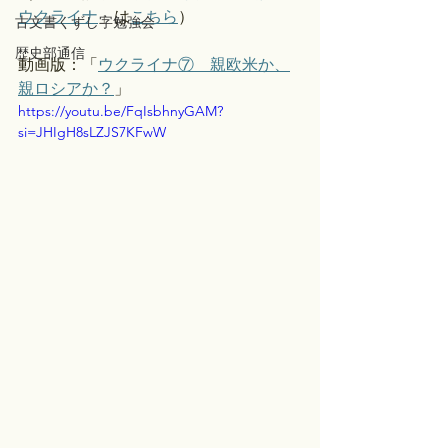
ウクライナ
」は
こちら
）
古文書くずし字勉強会
歴史部通信
動画版：「
ウクライナ⑦　親欧米か、
親ロシアか？
」 
https://youtu.be/FqIsbhnyGAM?
si=JHIgH8sLZJS7KFwW