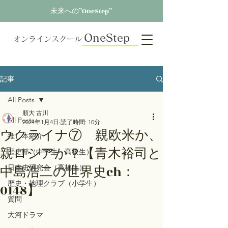
未来への”OneStep”
OneStep
オンラインスクール
記事
All Posts
順大 古川
All Posts
2024年1月4日
読了時間: 10分
ウクライナ⑦ 親欧米か、
推し本紹介
親ロシアか？【青木裕司と
歴史部（中学生～高校生）
中島浩二の世界史ch：
日本史研究会（高校生）
歴史・地理クラブ（小学生）
0148】
質問
大河ドラマ