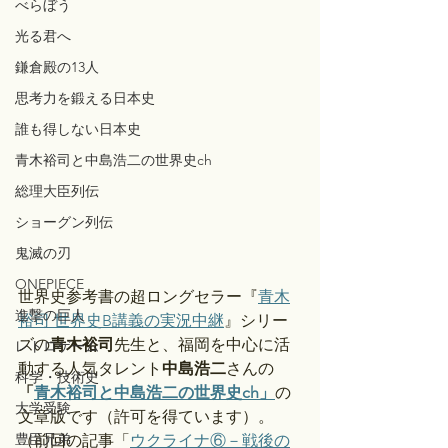
べらぼう
光る君へ
鎌倉殿の13人
思考力を鍛える日本史
誰も得しない日本史
青木裕司と中島浩二の世界史ch
総理大臣列伝
ショーグン列伝
鬼滅の刃
ONEPIECE
世界史参考書の超ロングセラー『
青木
進撃の巨人
裕司 世界史B講義の実況中継
』シリー
ズの
青木裕司
先生と、福岡を中心に活
レトロゲーム
動する人気タレント
中島浩二
さんの
科学・技術史
「
青木裕司と中島浩二の世界史ch」
の
大学受験
文章版です（許可を得ています）。
豊臣兄弟
（前回の記事「
ウクライナ⑥－戦後の