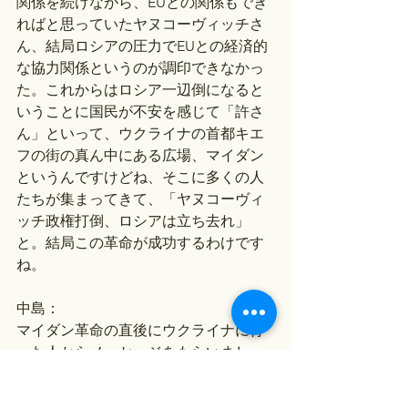
関係を続けながら、EUとの関係もでき
ればと思っていたヤヌコーヴィッチさ
ん、結局ロシアの圧力でEUとの経済的
な協力関係というのが調印できなかっ
た。これからはロシア一辺倒になると
いうことに国民が不安を感じて「許さ
ん」といって、ウクライナの首都キエ
フの街の真ん中にある広場、マイダン
というんですけどね、そこに多くの人
たちが集まってきて、「ヤヌコーヴィ
ッチ政権打倒、ロシアは立ち去れ」
と。結局この革命が成功するわけです
ね。
中島：
マイダン革命の直後にウクライナに行
った人からメッセージをもらいまし
た、写真つきで。最初はわりと穏便に
いっていたんですけどね、最終的には