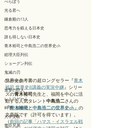
べらぼう
光る君へ
鎌倉殿の13人
思考力を鍛える日本史
誰も得しない日本史
青木裕司と中島浩二の世界史ch
総理大臣列伝
ショーグン列伝
鬼滅の刃
世界史参考書の超ロングセラー『
青木
ONEPIECE
裕司 世界史B講義の実況中継
』シリー
進撃の巨人
ズの
青木裕司
先生と、福岡を中心に活
レトロゲーム
動する人気タレント
中島浩二
さんの
科学・技術史
「
青木裕司と中島浩二の世界史ch」
の
文章版です（許可を得ています）。
大学受験
（
前回の記事「ハマス・イスラエル戦
豊臣兄弟