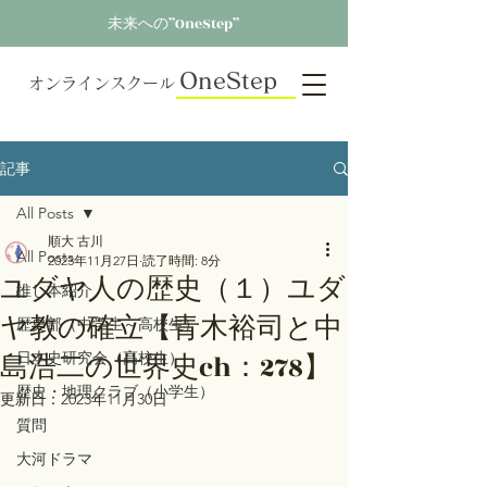
未来への”OneStep”
OneStep
オンラインスクール
記事
All Posts
順大 古川
All Posts
2023年11月27日
読了時間: 8分
ユダヤ人の歴史（１）ユダ
推し本紹介
ヤ教の確立【青木裕司と中
歴史部（中学生～高校生）
島浩二の世界史ch：278】
日本史研究会（高校生）
歴史・地理クラブ（小学生）
更新日：
2023年11月30日
質問
大河ドラマ