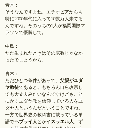
青木：
そうなんですよね。エチオピアからも
特に2000年代に入って10数万人来てる
んですね。そのうちの1人が福岡国際マ
ラソンで優勝して。
中島：
ただ生まれたときはその宗教じゃなか
ったでしょうから。
青木：
ただひとつ条件があって、
父親がユダ
ヤ教徒
であると。もちろん自ら改宗し
ても大丈夫みたいなんですけども、と
にかくユダヤ教を信仰している人をユ
ダヤ人というんだということですね。
一方で世界史の教科書に載っている単
語で
ヘブライ人
とか
イスラエル人
、ず