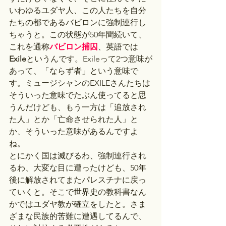
いわゆるユダヤ人、この人たちを自分
たちの都であるバビロンに強制連行し
ちゃうと。この状態が50年間続いて、
これを通称
バビロン捕囚
、英語では
Exile
というんです。Exileって2つ意味が
あって、「ならず者」という意味で
す。ミュージシャンのEXILEさんたちは
そういった意味でたぶん使ってると思
うんだけども、もう一方は「追放され
た人」とか「亡命させられた人」と
か、そういった意味があるんですよ
ね。
とにかく国は滅びるわ、強制連行され
るわ、大変な目に遭ったけども、50年
後に解放されてまたパレスチナに戻っ
ていくと。そこで世界史の教科書なん
かではユダヤ教が確立をしたと。さま
ざまな民族的苦難に遭遇してるんで、