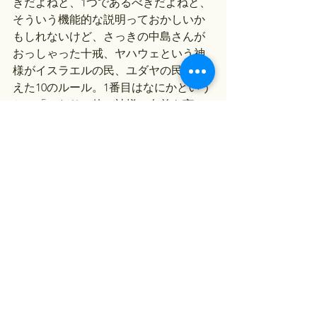
きだよねと、1つであるべきだよねと、
そういう機能的な説明っておかしいか
もしれないけど、さっきの中島さんが
おっしゃった十戒、ヤハウェという神
様がイスラエルの民、ユダヤの民に与
えた10のルール。1番目はなにかという
と、「みだりに他の神様の名前を言っ
ちゃダメだよ」と。2番目は「私は嫉妬
深い神様だからね」と。一神教という
のをユダヤ民に植えつけていくわけで
すね。
おもしろいのは古代オリエント世界で
一神教ってユダヤ教ぐらいのものなん