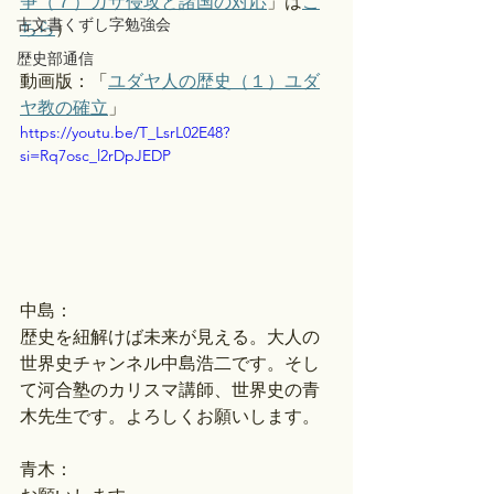
争（７）ガザ侵攻と諸国の対応
」は
こ
古文書くずし字勉強会
ちら
）
歴史部通信
動画版：「
ユダヤ人の歴史（１）ユダ
ヤ教の確立
」 
https://youtu.be/T_LsrL02E48?
si=Rq7osc_l2rDpJEDP
中島：
歴史を紐解けば未来が見える。大人の
世界史チャンネル中島浩二です。そし
て河合塾のカリスマ講師、世界史の青
木先生です。よろしくお願いします。
青木：