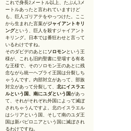
これで身長2メートル以上、たぶん3メ
ートルあったと言われていますけど
も、巨人ゴリアテをやっつけた。ここ
から生まれた言葉が
ジャイアントキリ
ング
という、巨人を殺すジャイアント
キリング。日本では番狂わせと言って
いるわけですね。
そのダビデのあとに
ソロモン
という王
様が、これも旧約聖書に登場する有名
な王様で、そのソロモン王のあとに残
念ながら統一ヘブライ王国は分裂しち
ゃうんです。内部対立があって、部族
対立があって分裂して、
北にイスラエ
ルという国、南にユダという国
があっ
て、それがそれぞれ外国によって滅ぼ
されちゃうんですよ。北のイスラエル
はシリアという国、そして南のユダ王
国は新バビロニアという国に滅ぼされ
るわけですね。