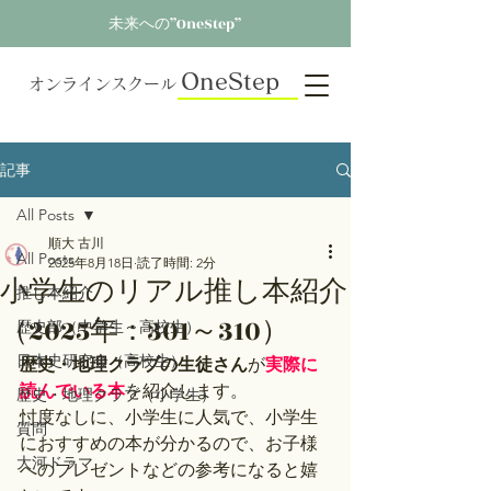
未来への”OneStep”
OneStep
オンラインスクール
記事
All Posts
順大 古川
All Posts
2025年8月18日
読了時間: 2分
小学生のリアル推し本紹介
推し本紹介
（2025年：301～310）
歴史部（中学生～高校生）
日本史研究会（高校生）
歴史・地理クラブの生徒さん
が
実際に
読んでいる本
を紹介します。
歴史・地理クラブ（小学生）
忖度なしに、小学生に人気で、小学生
質問
におすすめの本が分かるので、お子様
大河ドラマ
へのプレゼントなどの参考になると嬉