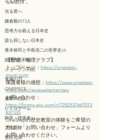
しいです。
べらぼう
光る君へ
鎌倉殿の13人
思考力を鍛える日本史
誰も得しない日本史
青木裕司と中島浩二の世界史ch
総理大臣列伝
【歴史・地理クラブ】
トップページ：
https://onestep-
ショーグン列伝
mugi.com
鬼滅の刃
保護者様の感想：
https://www.onestep-
ONEPIECE
mugi.com/reviewelementary
お問い合わせ：
進撃の巨人
https://forms.wix.com/r/7252537667013
レトロゲーム
837335
科学・技術史
OneStepの歴史教室の体験をご希望の
方は、「お問い合わせ」フォームより
大学受験
お問い合わせください。
豊臣兄弟