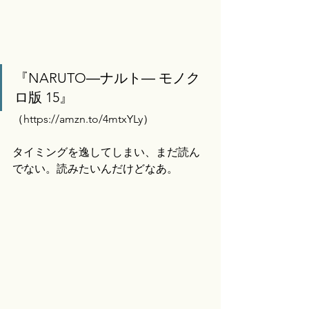
『NARUTO―ナルト― モノク
ロ版 15』
（
https://amzn.to/4mtxYLy）
タイミングを逸してしまい、まだ読ん
でない。読みたいんだけどなあ。