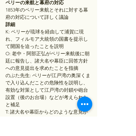
ペリーの来航と幕府の対応
1853年のペリー来航とそれに対する幕
府の対応について詳しく議論
詳細
K: ペリーが琉球を経由して浦賀に現
れ、フィルモア大統領の国書を提示し
て開国を迫ったことを説明
O: 老中・阿部正弘がペリー来航後に朝
廷に報告し、諸大名や幕臣に回答方針
への意見提出を求めたことを指摘
のぶた先生: ペリーが江戸湾の奥深くま
で入り込んだことの危険性を説明し、
有効な対策として江戸湾の封鎖や砲台
設置（後のお台場）などが考えられた
と補足
T: 諸大名や幕臣からどのような意見が
出されたのか質問
のぶた先生: 勝海舟や徳川斉昭など様々
な立場から意見が出され、開国論から