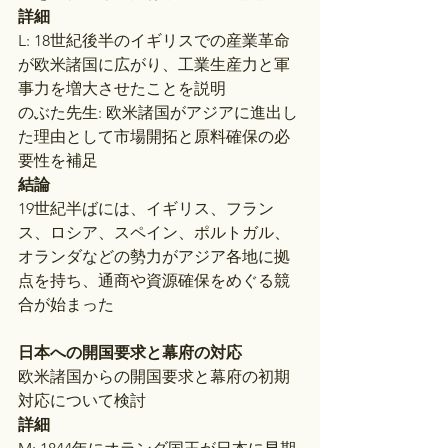
詳細
L: 18世紀後半のイギリスでの産業革命
が欧米諸国に広がり、工業生産力と軍
事力を増大させたことを説明
のぶた先生: 欧米諸国がアジアに進出し
た理由として市場開拓と原料確保の必
要性を補足
結論
19世紀半ばには、イギリス、フラン
ス、ロシア、スペイン、ポルトガル、
オランダなどの勢力がアジア各地に拠
点を持ち、通商や資源確保をめぐる競
合が始まった
日本への開国要求と幕府の対応
欧米諸国からの開国要求と幕府の初期
対応について検討
詳細