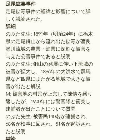
足尾鉱毒事件
足尾鉱毒事件の経緯と影響について詳
しく議論された。
詳細
のぶた先生: 1891年（明治24年）に栃木
県の足尾銅山から流れ出た鉱毒が渡良
瀬川流域の農業・漁業に深刻な被害を
与えた公害事件であると説明
のぶた先生: 銅山の発展に伴い下流域の
被害が拡大し、1896年の大洪水で群馬
県など四県にまたがる地域で大きな被
害が出たと解説
M: 被害地の村民が上京して陳情を繰り
返したが、1900年には警官隊と衝突し
逮捕者が出たことについて質問
のぶた先生: 被害民140名が逮捕され、
68名が検事に回され、51名が起訴され
たと説明
結論