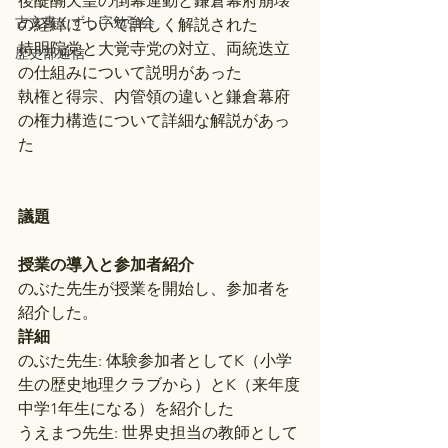
後醍醐天皇の倒幕運動と鎌倉幕府崩壊
古文書くずし字勉強会
の経緯について詳しく解説された
持明院党と大覚寺党の対立、両統迭立
歴史部通信
の仕組みについて説明があった
執権と得宗、内管領の違いと鎌倉幕府
の権力構造について詳細な解説があっ
た
議題
授業の導入と参加者紹介
のぶた先生が授業を開始し、参加者を
紹介した。
詳細
のぶた先生: 体験参加者としてK（小学
生の歴史地理クラブから）とK（来年度
中学1年生になる）を紹介した
うえまつ先生: 世界史担当の教師として