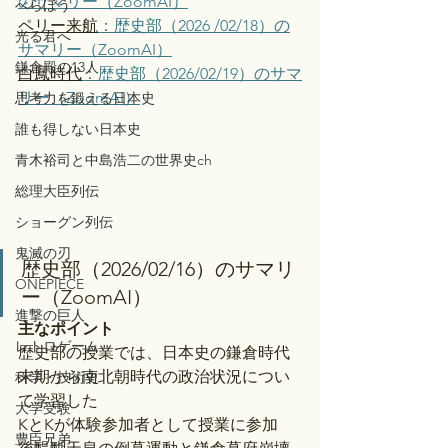
のサマリー（ZoomAI）
べらぼう
ペリー来航
：歴史部（2026 /02/18）の
光る君へ
サマリー（ZoomAI）
鎌倉殿の13人
白鳳時代
：歴史部（2026/02/19）のサマ
リー（ZoomAI）
思考力を鍛える日本史
誰も得しない日本史
青木裕司と中島浩二の世界史ch
総理大臣列伝
ショーグン列伝
鬼滅の刃
歴史部（2026/02/16）のサマリ
ONEPIECE
ー（ZoomAI）
進撃の巨人
主なポイント
レトロゲーム
歴史部の授業では、日本史の鎌倉時代
末期から南北朝時代の政治状況につい
科学・技術史
て学習した
大学受験
KとKが体験参加者として授業に参加
豊臣兄弟