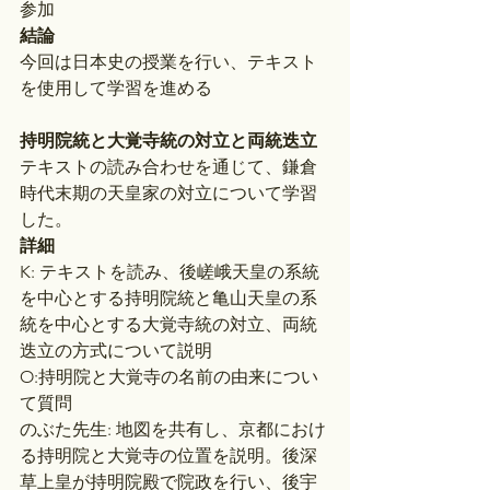
参加
結論
今回は日本史の授業を行い、テキスト
を使用して学習を進める
持明院統と大覚寺統の対立と両統迭立
テキストの読み合わせを通じて、鎌倉
時代末期の天皇家の対立について学習
した。
詳細
K: テキストを読み、後嵯峨天皇の系統
を中心とする持明院統と亀山天皇の系
統を中心とする大覚寺統の対立、両統
迭立の方式について説明
O:持明院と大覚寺の名前の由来につい
て質問
のぶた先生: 地図を共有し、京都におけ
る持明院と大覚寺の位置を説明。後深
草上皇が持明院殿で院政を行い、後宇