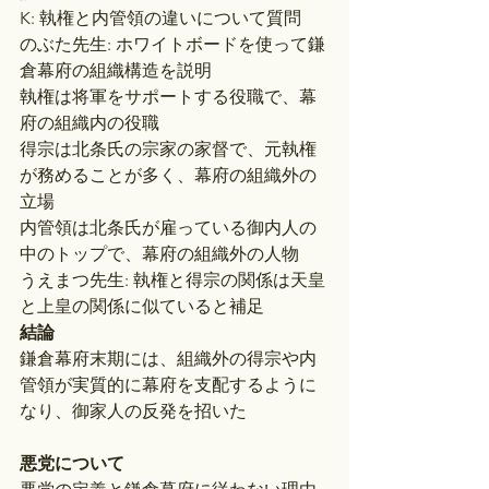
K: 執権と内管領の違いについて質問
のぶた先生: ホワイトボードを使って鎌
倉幕府の組織構造を説明
執権は将軍をサポートする役職で、幕
府の組織内の役職
得宗は北条氏の宗家の家督で、元執権
が務めることが多く、幕府の組織外の
立場
内管領は北条氏が雇っている御内人の
中のトップで、幕府の組織外の人物
うえまつ先生: 執権と得宗の関係は天皇
と上皇の関係に似ていると補足
結論
鎌倉幕府末期には、組織外の得宗や内
管領が実質的に幕府を支配するように
なり、御家人の反発を招いた
悪党について