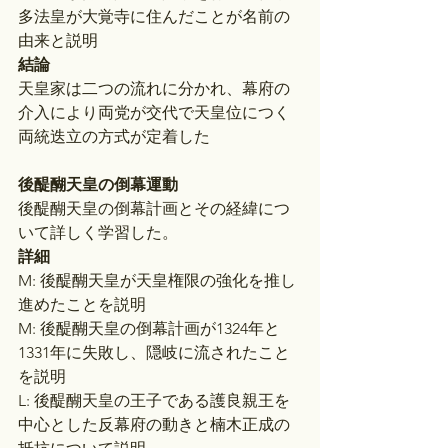
多法皇が大覚寺に住んだことが名前の
由来と説明
結論
天皇家は二つの流れに分かれ、幕府の
介入により両党が交代で天皇位につく
両統迭立の方式が定着した
後醍醐天皇の倒幕運動
後醍醐天皇の倒幕計画とその経緯につ
いて詳しく学習した。
詳細
M: 後醍醐天皇が天皇権限の強化を推し
進めたことを説明
M: 後醍醐天皇の倒幕計画が1324年と
1331年に失敗し、隠岐に流されたこと
を説明
L: 後醍醐天皇の王子である護良親王を
中心とした反幕府の動きと楠木正成の