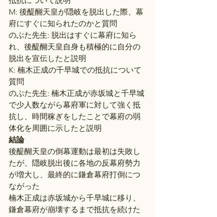
抵抗について説明
M: 後醍醐天皇が隠岐を脱出した際、幕
府にすぐに知られたのかと質問
のぶた先生: 脱出はすぐに幕府に知ら
れ、後醍醐天皇自身も積極的に自分の
脱出を宣伝したと説明
K: 楠木正成の千早城での抵抗について
質問
のぶた先生: 楠木正成が赤坂城と千早城
で少人数ながら幕府軍に対して強く抵
抗し、時間稼ぎをしたことで幕府の弱
体化を周囲に示したと説明
結論
後醍醐天皇の倒幕運動は最初は失敗し
たが、隠岐脱出後に各地の反幕府勢力
が増大し、最終的に鎌倉幕府打倒につ
ながった
楠木正成は赤坂城から千早城に移り、
鎌倉幕府が崩壊するまで抵抗を続けた