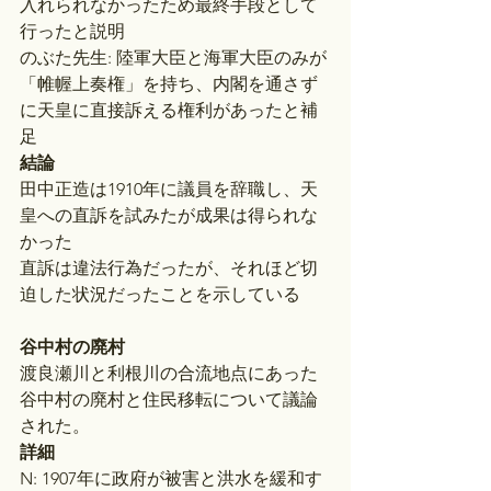
入れられなかったため最終手段として
行ったと説明
のぶた先生: 陸軍大臣と海軍大臣のみが
「帷幄上奏権」を持ち、内閣を通さず
に天皇に直接訴える権利があったと補
足
結論
田中正造は1910年に議員を辞職し、天
皇への直訴を試みたが成果は得られな
かった
直訴は違法行為だったが、それほど切
迫した状況だったことを示している
谷中村の廃村
渡良瀬川と利根川の合流地点にあった
谷中村の廃村と住民移転について議論
された。
詳細
N: 1907年に政府が被害と洪水を緩和す