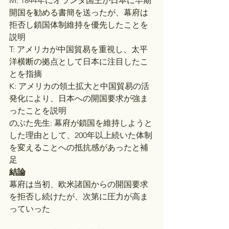
M: 1844年にオランダ国王が日本に早期
開国を勧める書簡を送ったが、幕府は
拒否し鎖国体制維持を優先したことを
説明
T: アメリカが中国貿易を重視し、太平
洋横断の拠点として日本に注目したこ
とを指摘
K: アメリカの領土拡大と中国貿易の活
発化により、日本への開国要求が強ま
ったことを説明
のぶた先生: 幕府が鎖国を維持しようと
した理由として、200年以上続いた体制
を変えることへの抵抗感があったと補
足
結論
幕府は当初、欧米諸国からの開国要求
を拒否し続けたが、次第に圧力が高ま
っていった