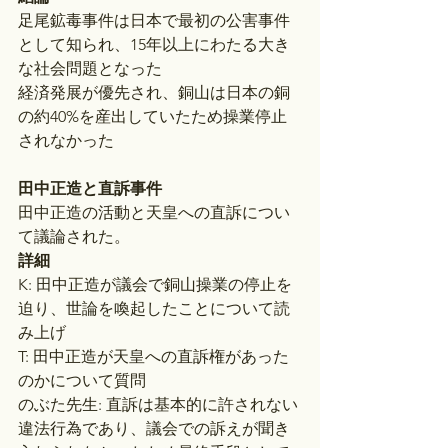
足尾鉱毒事件は日本で最初の公害事件
として知られ、15年以上にわたる大き
な社会問題となった
経済発展が優先され、銅山は日本の銅
の約40%を産出していたため操業停止
されなかった
田中正造と直訴事件
田中正造の活動と天皇への直訴につい
て議論された。
詳細
K: 田中正造が議会で銅山操業の停止を
迫り、世論を喚起したことについて読
み上げ
T: 田中正造が天皇への直訴権があった
のかについて質問
のぶた先生: 直訴は基本的に許されない
違法行為であり、議会での訴えが聞き