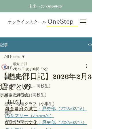
未来への”OneStep”
OneStep
オンラインスクール
記事
All Posts
順大 古川
All Posts
2月17日
読了時間: 16分
【歴史部日記】2026年2月3
推し本紹介
週まとめ
歴史部（中学生～高校生）
日本史研究会（高校生）
更新日：
2月20日
【目次】
歴史・地理クラブ（小学生）
鎌倉幕府の滅亡
：歴史部（2026/02/16）
質問
のサマリー（ZoomAI）
大河ドラマ
明治時代の文化
：歴史部（2026/02/17）