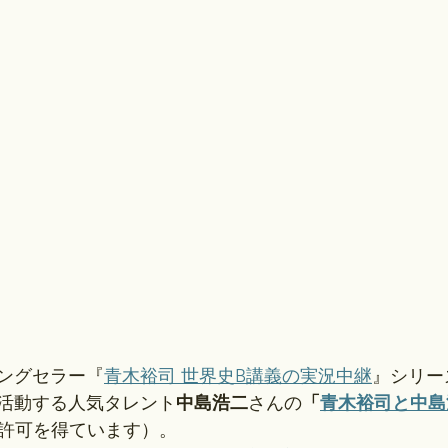
ングセラー『
青木裕司 世界史B講義の実況中継
』シリー
活動する人気タレント
中島浩二
さんの
「
青木裕司と中島
許可を得ています）。