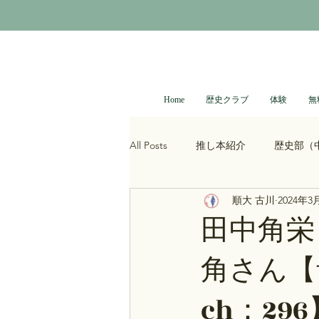
Home
歴史クラブ
体験
無
All Posts
推し本紹介
歴史部（
順大 古川
2024年3
大河ドラマ
べらぼう
光
田中角栄
角さん【
青木裕司と中島浩二の世界史ch
ch：296
レトロゲーム
科学・技術史