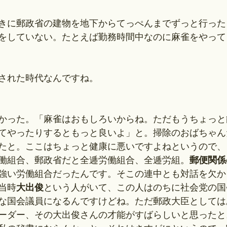
きに郵政省の建物を地下からてっぺんまでずっと行った
をしていない。たとえば勤務時間中なのに麻雀をやって
された時代なんですね。
かった。「麻雀はおもしろいからね。ただもうちょっと
てやったりするともっと良いよ」と。掃除のおばちゃん
たと。ここはちょっと健康に悪いですよねというので、
働組合、郵政省だと全逓労働組合、全逓労組。
郵便関係
強い労働組合だったんです。そこの連中とも対話を欠か
当時
大出俊
という人がいて、この人はのちに社会党の国
な国会議員になるんですけどね。ただ郵政大臣としては
ーダー、その大出俊さんの才能がすばらしいと思ったと