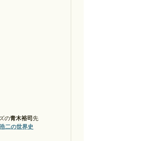
ズの
青木裕司
先
浩二の世界史