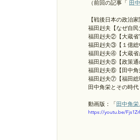
（前回の記事「 
田
【戦後日本の政治家
福田赳夫【なぜ自民
福田赳夫②【大蔵省
福田赳夫③【１億総
福田赳夫④【大蔵省
福田赳夫⑤【政策通
福田赳夫⑥【田中角
福田赳夫⑦【福田総
田中角栄とその時代
動画版：「
田中角栄
https://youtu.be/Fjs1