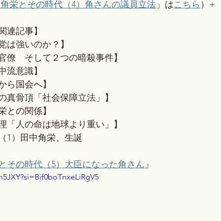
中角栄とその時代（4）角さんの議員立法
」は
こちら
）+
関連記事】
党は強いのか？】
官僚　そして２つの暗殺事件】
中流意識】
から国会へ】
の真骨頂「社会保障立法」】
栄との関係】
理「人の命は地球より重い」】
（1）田中角栄、生誕
とその時代（5）大臣になった角さん
」 
Zrh5JXY?si=Bif0boTnxeLiRgV5