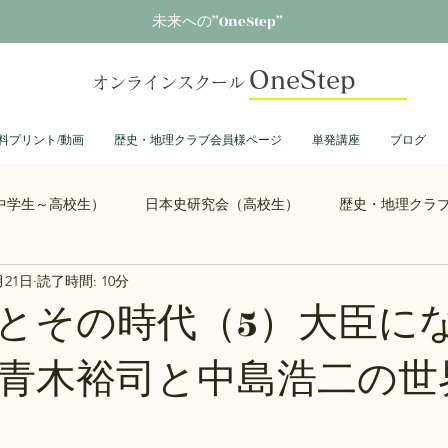
未来への”OneStep”
OneStep
オンラインスクール
料プリント/動画
歴史・地理クラブ会員様ページ
単発講座
ブログ
中学生～高校生）
日本史研究会（高校生）
歴史・地理クラ
月21日
読了時間: 10分
る君へ
鎌倉殿の13人
思考力を鍛える日本史
誰も得し
とその時代（5）大臣に
青木裕司と中島浩二の世
総理大臣列伝
ショーグン列伝
鬼滅の刃
ONEPIECE
】
大学受験
豊臣兄弟
古文書くずし字勉強会
歴史部