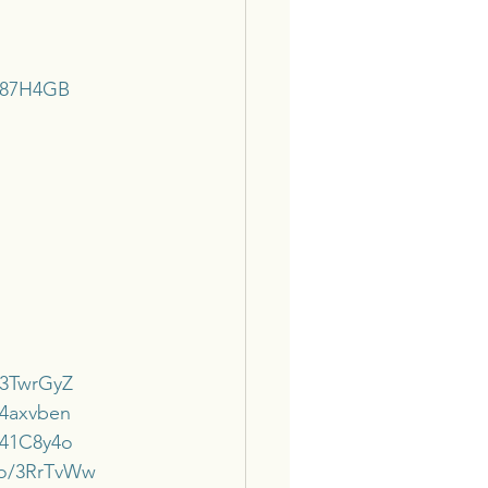
/487H4GB
/3TwrGyZ
/4axvben
/41C8y4o
to/3RrTvWw