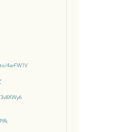
.to/4arFW1V
Y
o/3v8XWy6
Plfk