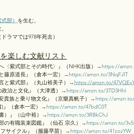
紫式部）
を生む。
む。
（ドラマでは978年死去）
」を楽しむ文献リスト
へ〈紫式部とその時代〉』（NHK出版）→
https://amzn
と藤原道長』（倉本一宏）→
https://amzn.to/3NqFJlT
言と紫式部』（丸山裕美子）→
https://amzn.to/47VQEv
期の政治と文化』（大津透）→
https://amzn.to/3TD3HhI
 平安貴族と乗り物文化』（京樂真帆子）→
https://amzn.t
書)』（倉本一宏）→
https://amzn.to/47bdC0T
書）』（山中裕）→
https://amzn.to/3RBkChJ
部の有職装束図鑑』（仙石 宗久）→
https://amzn.to/3v5
イフサイクル』（服藤早苗）→
https://amzn.to/41zozYW