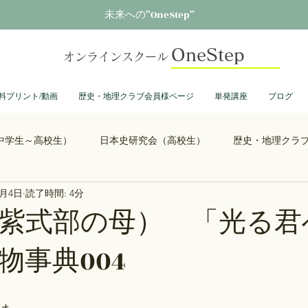
未来への”OneStep”
OneStep
オンラインスクール
料プリント/動画
歴史・地理クラブ会員様ページ
単発講座
ブログ
中学生～高校生）
日本史研究会（高校生）
歴史・地理クラ
2月4日
読了時間: 4分
る君へ
鎌倉殿の13人
思考力を鍛える日本史
誰も得し
紫式部の母） 「光る君
物事典004
総理大臣列伝
ショーグン列伝
鬼滅の刃
ONEPIECE
大学受験
豊臣兄弟
古文書くずし字勉強会
歴史部