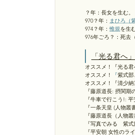
？年：長女を生む。
970？年：
まひろ（
974？年：
惟規
を生
976年ごろ？：死去
「光る君へ
オススメ！『光る君
オススメ！
『
紫式部
オススメ！『清少納
『藤原道長: 摂関
『牛車で行こう!:
『一条天皇 (人物叢
『藤原道長（人物叢
『写真でみる　紫式
『平安朝 女性のラ