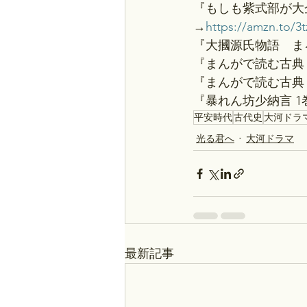
『もしも紫式部が大
→
https://amzn.to/3
『大摑源氏物語　ま
『まんがで読む古典 
『まんがで読む古典 
『暴れん坊少納言 1
平安時代
古代史
大河ドラ
光る君へ
大河ドラマ
最新記事