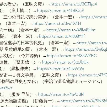
界の歴史』（五味文彦）→
https://amzn.to/3GTfjoX
書)』（岸上慎二）→
https://amzn.to/41BiCuP
　三つの日記で読む実像』（倉本一宏）→
https://amzn
』（倉本一宏）→
https://amzn.to/3vc1X4H
の一族』（倉本一宏）→
https://amzn.to/48lwBHm
の闇』（倉本一宏）→
https://amzn.to/4808Y7f
皇位継承の日本古代史』（倉本一宏）→
https://amzn.t
朝 皇位継承の闇』（倉本一宏）→
https://amzn.to/3vi8
 新装版)』（今井源衛）→
https://amzn.to/485WYRC
道長』（繁田信一）→
https://amzn.to/3tzJbUk
書)』（黒板伸夫）→
https://amzn.to/4avVn9q
歴史―古典文学篇』（五味文彦）→
https://amzn.to/47f
源氏物語の歴史と文化』（宇治市源氏物語ミュージアム）
Nzs5wz
書)』（服藤 早苗）→
https://amzn.to/4aA73I4
 源氏物語図鑑』（伊藤賀一）→
https://amzn.to/479NS5