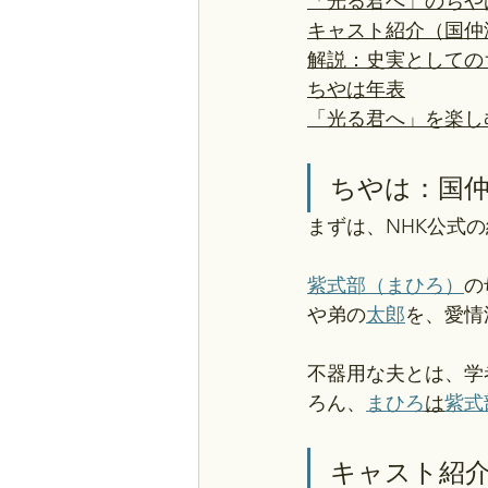
「光る君へ」のちや
キャスト紹介（国仲
解説：史実としての
ちやは年表
「光る君へ」を楽し
ちやは：国
まずは、NHK公式
紫式部（まひろ）
の
や弟の
太郎
を、愛情
不器用な夫とは、学
ろん、
まひろ
は
紫式
キャスト紹