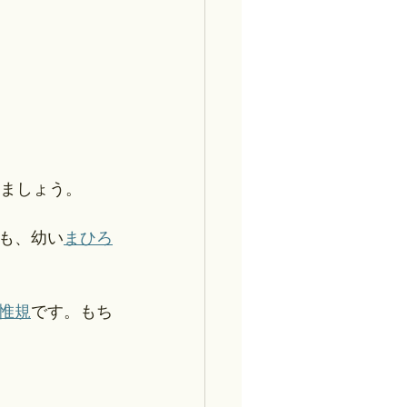
きましょう。
も、幼い
まひろ
惟規
です。もち