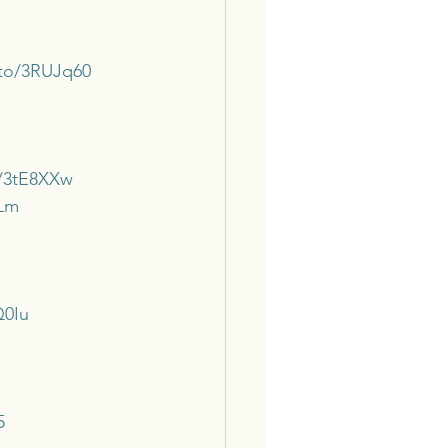
.to/3RUJq60
o/3tE8XXw
qLm
Q0Iu
5