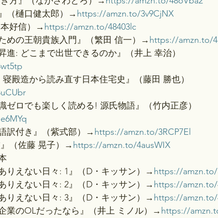
描き方』（ながさわとろ）→
https://amzn.to/48oVba2
』（樋口健太郎）→
https://amzn.to/3v9CjNX
木本好信）→
https://amzn.to/48403lc
ための王朝貴族入門』（繁田 信一）→
https://amzn.to
昇進: どこまで出世できるのか』（井上 幸治）
8wt5tp
: 寝殿造から読み直す日本住宅史』（藤田 勝也）
48uCUbr
知識ゼロでも楽しく読める! 源氏物語』（竹内正彦）
47e6MYq
語訳付き』（紫式部）→
https://amzn.to/3RCP7El
鑑』（佐藤 晃子）→
https://amzn.to/4ausWIX
本
ありえない日々: 1』（D・キッサン）→
https://amzn.to
ありえない日々: 2』（D・キッサン）→
https://amzn.to
ありえない日々: 3』（D・キッサン）→
https://amzn.to
企業のOLだったなら』（井上 ミノル）→
https://amzn.