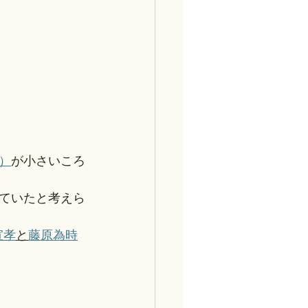
）
が小さいころ
っていたと考えら
宣孝
と
藤原為時