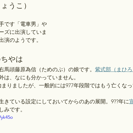
りょうこ）
歌手です「電車男」や
ーズに出演していま
出演のようです。
のちやは
右馬頭藤原為信（ためのぶ）の娘です。
紫式部（まひろ
外は、なにも分かっていません。
ら始まりましたが、一般的には977年段階ではもう亡くな
生きている設定にしておいてからのあの展開。9??年に
しみです。
Wyk45o