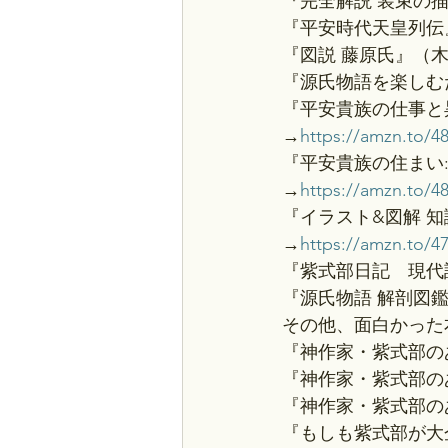
『完全解説 装束の
『平安時代天皇列伝
『図説 藤原氏』（
『源氏物語を楽しむ
『平安貴族の仕事と
→
https://amzn.to/4
『平安貴族の住まい
→
https://amzn.to/
『イラスト&図解 
→
https://amzn.to/
『紫式部日記　現代
『源氏物語 解剖図
その他、面白かった
『神作家・紫式部の
『神作家・紫式部の
『神作家・紫式部の
『もしも紫式部が大