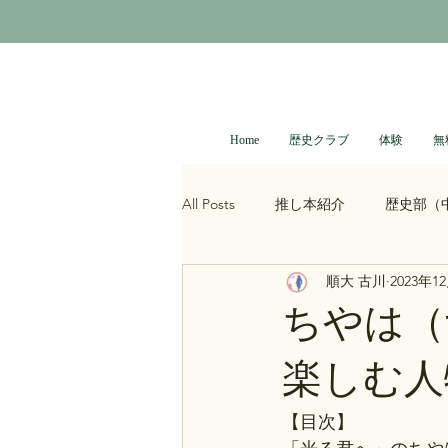
Home
歴史クラブ
体験
無
All Posts
推し本紹介
歴史部（
順大 古川
2023年1
大河ドラマ
べらぼう
光
ちやは（
楽しむ人
青木裕司と中島浩二の世界史ch
【目次】
レトロゲーム
科学・技術史