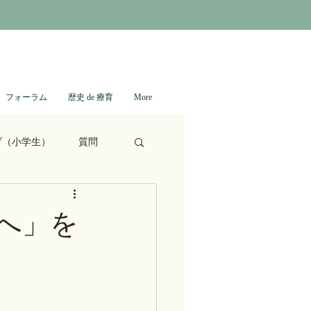
フォーラム
歴史 de 療育
More
ブ（小学生）
質問
ない日本史
へ」を
進撃の巨人
通信