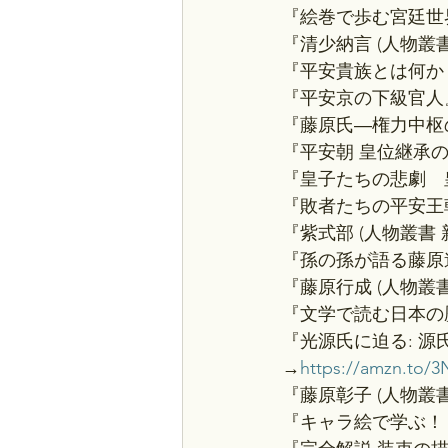
『絵巻で歩む宮廷世
『清少納言 (人物叢
『平安貴族とは何か
『平安京の下級官人
『藤原氏―権力中枢
『平安朝 皇位継承
『皇子たちの悲劇　
『敗者たちの平安王
『紫式部 (人物叢書
『孫の孫が語る藤原
『藤原行成 (人物叢
『文学で読む日本の
『光源氏に迫る: 
→
https://amzn.to/3
『藤原彰子 (人物叢
『キャラ絵で学ぶ！