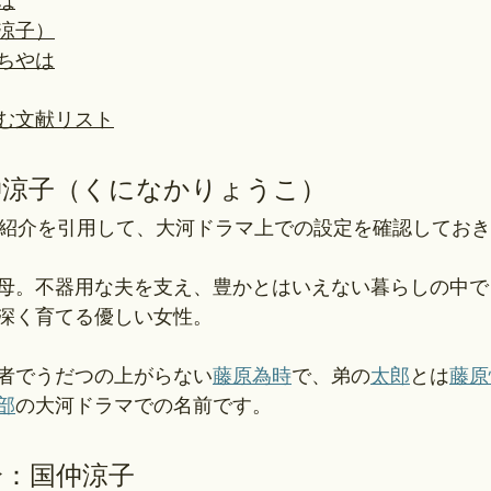
は
涼子）
ちやは
む文献リスト
仲涼子（くになかりょうこ）
の紹介を引用して、大河ドラマ上での設定を確認してお
母。不器用な夫を支え、豊かとはいえない暮らしの中で
深く育てる優しい女性。
者でうだつの上がらない
藤原為時
で、弟の
太郎
とは
藤原
部
の大河ドラマでの名前です。
介：国仲涼子