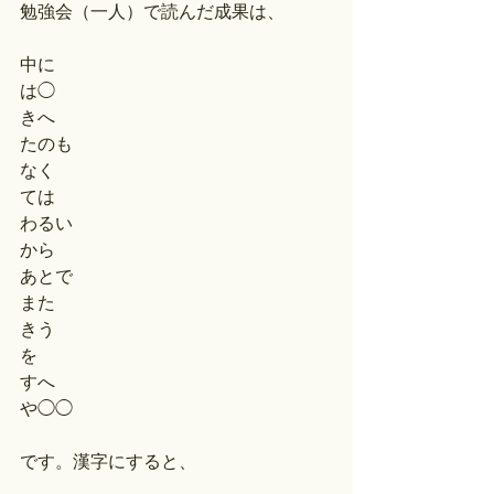
勉強会（一人）で読んだ成果は、
中に
は◯
きへ
たのも
なく
ては
わるい
から
あとで
また
きう
を
すへ
や◯◯
です。漢字にすると、