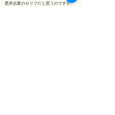
悪井志案のセリフだと思うのですが、
活字本にない部分なので、うまく読め
ませんでした。
◯れ◯たのみの
ともかくも
おあやけり◯て
ちと
し◯つ
世の
すじだ
です。漢字にすると、
…なんでしょう。。。ぜんぜん読めて
ないですね。。。