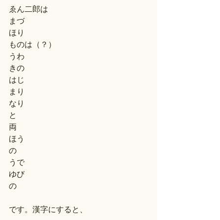
ゑん二郎は
まづ
ほり
ものは（？）
うわ
きの
はじ
まり
なり
と
両
ほう
の
うで
ゆび
の
です。漢字にすると、