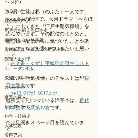
べらぼう
光る君へ
まだ、生徒は私（のぶた）一人です。
Youtubeの配信で、大河ドラマ「べらぼ
鎌倉殿の13人
う」に出てきた『江戸生艶気樺焼』を
思考力を鍛える日本史
読んでいます。その配信のまとめと、
誰も得しない日本史
備忘録、配信の後に気づいたことや調
べたことなどを書いていきたいと思い
青木裕司と中島浩二の世界史ch
ます。
総理大臣列伝
→
古文書・くずし字勉強会再生リスト
ショーグン列伝
鬼滅の刃
『江戸生艶気樺焼』のテキストは早
稲
田大学本
です
ONEPIECE
→
he13_01961_0017.pdf
進撃の巨人
勉強会で見比べている活字本は、
近代
レトロゲーム
日本文学大系第12巻
です。
科学・技術史
今は見開き３ページ目を読んでいま
大学受験
す。
豊臣兄弟