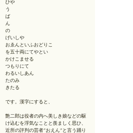
ひや
う
ば
ん
の
げいしや
おゑんといふおどりこ
を五十両にてやとい
かけこませる
つもりにて
わるいしあん
たのみ
きたる
です。漢字にすると、
艶二郎は役者の内へ美しき娘などの駆
け込むを浮気なことと羨ましく思ひ、
近所の評判の芸者”おえん”と言う踊り