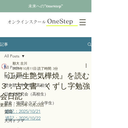
未来への”OneStep”
OneStep
オンラインスクール
記事
All Posts
順大 古川
All Posts
2025年10月11日
読了時間: 3分
『江戸生艶気樺焼』を読む
推し本紹介
３：古文書・くずし字勉強
歴史部（中学生～高校生）
会日記
日本史研究会（高校生）
歴史・地理クラブ（小学生）
更新日：
2025年10月22日
追記：2025/10/21
質問
追記：2025/10/22
大河ドラマ