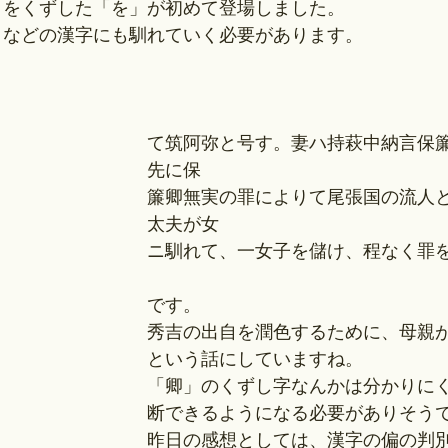
」をくずした「を」が初めて登場しました。
」などの漢字にも馴れていく必要があります。
て筑阿弥と号す。妻ハ持萩中納言保
先に保
簾卿無実の罪によりて尾張国の流人
太夫が女
ニ馴れて、一女子を儲け、程なく罪
です。
秀吉の出自を潤色するために、母親
という話にしていますね。
「卿」のくずし字なんかは分かりに
断できるようになる必要がありそう
昨日の感想としては、漢字の偏の判