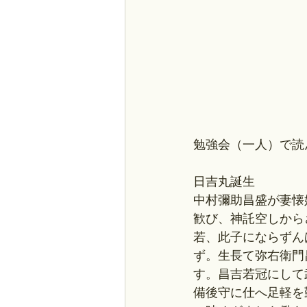
勉強会（一人）で読
日吉丸誕生
中村彌助昌盛が妻懐
歓び、神託空しから
若、此子にならずん
ず。生長て弥右衛門
す。昌吉若冠にして
備後守に仕へ足軽を