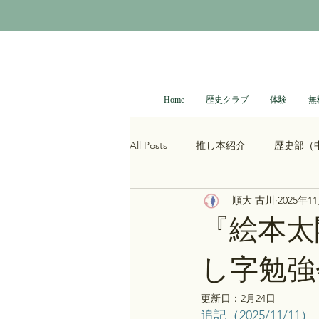
Home
歴史クラブ
体験
無
All Posts
推し本紹介
歴史部（
順大 古川
2025年1
大河ドラマ
べらぼう
光
『絵本太
し字勉強
青木裕司と中島浩二の世界史ch
更新日：
2月24日
追記（2025/11/11）
レトロゲーム
科学・技術史