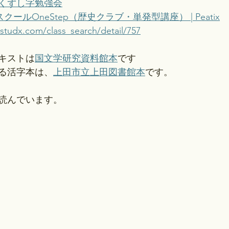
くずし字勉強会
ールOneStep（歴史クラブ・単発型講座） | Peatix
rstudx.com/class_search/detail/757
キストは
国文学研究資料館本
です
る活字本は、
上田市立上田図書館本
です。
読んでいます。