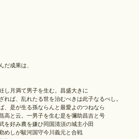
んだ成果は、
妊し月満て男子を生む。昌盛大きに
ざれば、乱れたる世を治むべきは此子なるべし。
ば、是が生る孫ならんと最愛よのつねなら
昌高と云。一男子を生む是を彌助昌吉と号
武を好み農を嫌ひ同国清須の城主小田
勤めしが駿河国守今川義元と合戦