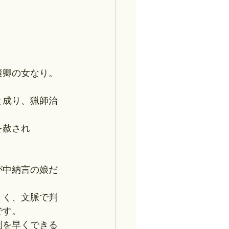
簾卿の女なり。
と成り、猟師治
を赦され
が中納言の娘だ
くく、文脈で判
です。
別を早くできる