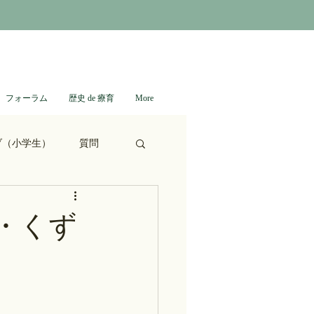
フォーラム
歴史 de 療育
More
ブ（小学生）
質問
ない日本史
・くず
進撃の巨人
通信