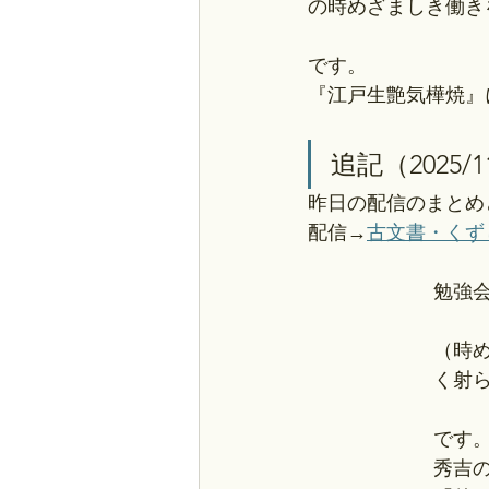
の時めざましき働き
です。
『江戸生艶気樺焼』
追記（2025/1
昨日の配信のまとめ
配信→
古文書・くずし
勉強
（時
く射
です
秀吉