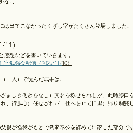
をなし
には出てこなかったくずし字がたくさん登場しました。
1/11）
と感想などを書いていきます。
字勉強会配信（2025/11/
10）
会（一人）で読んだ成果は、
めざましき働きをなし）其名を称せられしが、此時膝口
られ、行歩心に任せざれバ、仕へを止て旧里に帰り剃髪
。
の父親が怪我がもとで武家奉公を辞めて出家した部分で