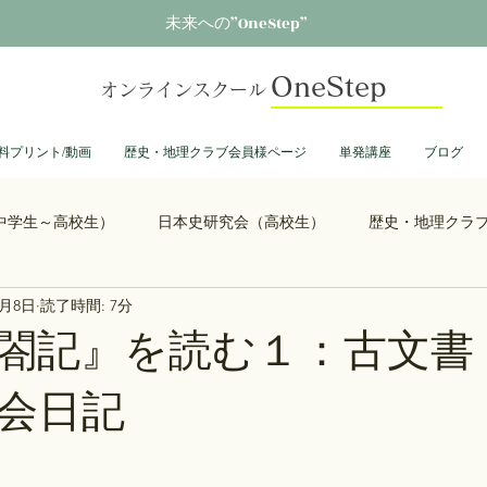
未来への”OneStep”
OneStep
オンラインスクール
料プリント/動画
歴史・地理クラブ会員様ページ
単発講座
ブログ
中学生～高校生）
日本史研究会（高校生）
歴史・地理クラ
1月8日
読了時間: 7分
る君へ
鎌倉殿の13人
思考力を鍛える日本史
誰も得し
閤記』を読む１：古文書
会日記
総理大臣列伝
ショーグン列伝
鬼滅の刃
ONEPIECE
大学受験
豊臣兄弟
古文書くずし字勉強会
歴史部