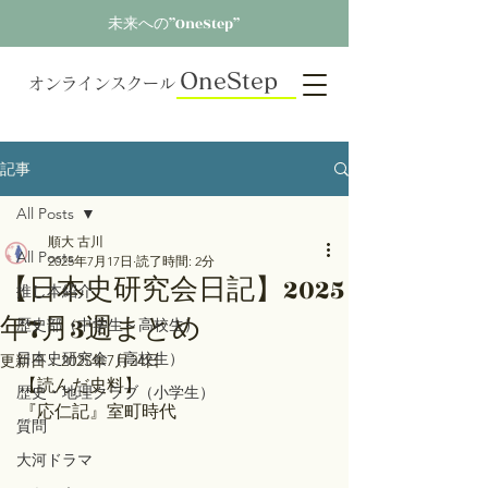
未来への”OneStep”
OneStep
オンラインスクール
記事
All Posts
順大 古川
All Posts
2025年7月17日
読了時間: 2分
【日本史研究会日記】2025
推し本紹介
年7月3週まとめ
歴史部（中学生～高校生）
日本史研究会（高校生）
更新日：
2025年7月24日
【読んだ史料】
歴史・地理クラブ（小学生）
『応仁記』室町時代
質問
大河ドラマ