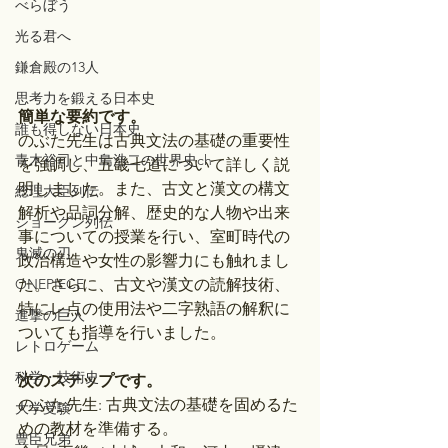
べらぼう
光る君へ
鎌倉殿の13人
思考力を鍛える日本史
簡単な要約です。
誰も得しない日本史
のぶた先生は古典文法の基礎の重要性
青木裕司と中島浩二の世界史ch
を強調し、五畿七道について詳しく説
明しました。また、古文と漢文の構文
総理大臣列伝
解析や品詞分解、歴史的な人物や出来
ショーグン列伝
事についての授業を行い、室町時代の
鬼滅の刃
政治構造や女性の影響力にも触れまし
ONEPIECE
た。さらに、古文や漢文の読解技術、
特にレ点の使用法や二字熟語の解釈に
進撃の巨人
ついても指導を行いました。
レトロゲーム
科学・技術史
次のステップです。
のぶた先生: 古典文法の基礎を固めるた
大学受験
めの教材を準備する。
豊臣兄弟