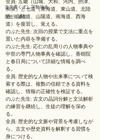
全員: 五畿（山城、大和、河内、摂津、
古文書くずし字勉強会
和泉）と七道（東海道、東山道、北陸
道、山陰道、山陽道、南海道、西海
歴史部通信
道）を復習し、覚える。
のぶた先生: 次回の授業で文法に重点を
置いた内容を準備する。
のぶた先生: 応仁の乱周りの人物事典や
中世の専門人物事典を確認し、香樹院
と春日局について詳細な情報を調べ
る。
全員: 歴史的な人物や出来事について検
索する際は、複数の信頼できる資料を
確認し、情報の正確性を検証する。
のぶた先生: 古文の品詞分解と文法解析
の練習を継続し、生徒の理解を深め
る。
全員: 歴史的な文脈や背景を考慮しなが
ら、古文や歴史資料を解釈する習慣を
身につける。