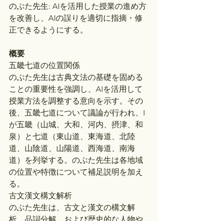
のぶた先生: AIを活用した授業の進め方
を改善し、AIの誤りを適切に指摘・修
正できるようにする。
概要
五畿七道の位置関係
のぶた先生は古典文法の基礎を固める
ことの重要性を強調し、AIを活用して
授業方法を調整する意向を示す。その
後、五畿七道について議論が行われ、I
が五畿（山城、大和、河内、摂津、和
泉）と七道（東山道、東海道、北陸
道、山陰道、山陽道、西海道、南海
道）を列挙する。のぶた先生は各地域
の位置や特徴について補足説明を加え
る。
古文漢文構文解析
のぶた先生は、古文と漢文の構文解
析、品詞分解、および歴史的な人物や