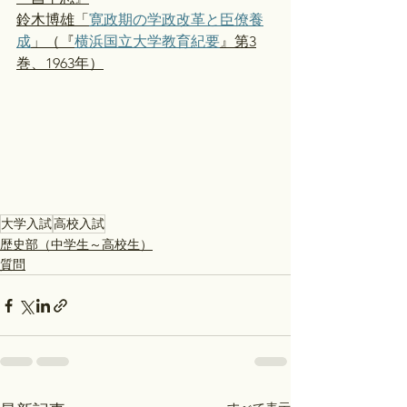
鈴木博雄「
寛政期の学政改革と臣僚養
成
」（『
横浜国立大学教育紀要
』第3
巻、1963年）
大学入試
高校入試
歴史部（中学生～高校生）
質問