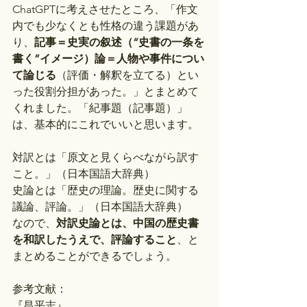
ChatGPTに考えさせたところ、「作文
内でも少なくとも性格の違う課題があ
り、
記事＝史実の叙述（“史書の一条を
書く”イメージ）論＝人物や事件につい
て論じる
（評価・解釈を立てる）とい
った役割分担があった。」とまとめて
くれました。「紀事題（記事題）」
は、基本的にこれでいいと思います。
対訳とは「原文と見くらべながら訳す
こと。」（日本国語大辞典）
史論とは「歴史の理論。歴史に関する
議論、評論。」（日本国語大辞典）
なので、
対訳史論とは、中国の歴史書
を和訳したうえで、評論すること
、と
まとめることができるでしょう。
参考文献：
『昌平志』