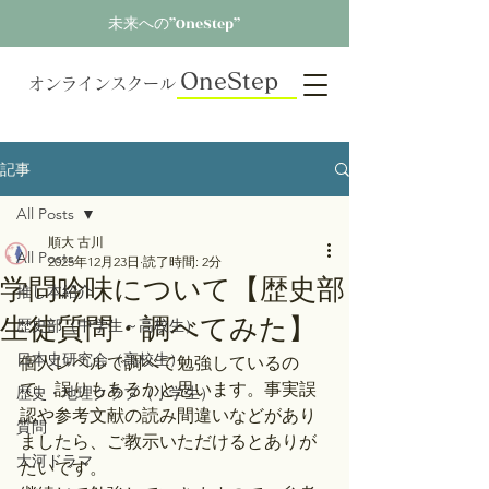
未来への”OneStep”
OneStep
オンラインスクール
記事
All Posts
順大 古川
All Posts
2025年12月23日
読了時間: 2分
学問吟味について【歴史部
推し本紹介
生徒質問・調べてみた】
歴史部（中学生～高校生）
日本史研究会（高校生）
個人レベルで調べて勉強しているの
で、誤りもあるかと思います。事実誤
歴史・地理クラブ（小学生）
認や参考文献の読み間違いなどがあり
質問
ましたら、ご教示いただけるとありが
大河ドラマ
たいです。