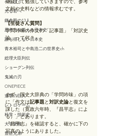
継続して勉強していきますので、参考
べらぼう
文献や史料などの情報求むです。
光る君へ
鎌倉殿の13人
【生徒さん質問】
思考力を鍛える日本史
​​学問吟味の作文の「記事題」「対訳史
論」って何？
誰も得しない日本史
青木裕司と中島浩二の世界史ch
総理大臣列伝
ショーグン列伝
鬼滅の刃
ONEPIECE
まず、国史大辞典の「学問吟味」の項
進撃の巨人
に「作文は
記事題
と
対訳史論
と復文を
レトロゲーム
課した（寛政六年時、『昌平志』によ
科学・技術史
る）」とあります。
『昌平志』を確認すると、確かに下の
大学受験
写真のようにありました。
豊臣兄弟