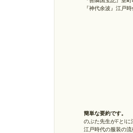
『善隣国宝記』室町
『神代余波』江戸時
簡単な要約です。
のぶた先生がFとI
江戸時代の服装の流