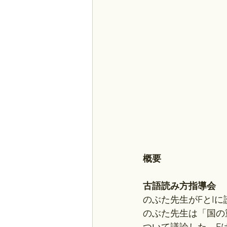
概要
古語読み方指導会
のぶた先生がFとI
のぶた先生は「国の