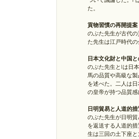
ついて議論した。F
た。
貢物習慣の再開提案
のぶた先生が古代の
た先生は江戸時代の
日本文化財と中国と
のぶた先生とIは日
馬の品質や高級な製
を述べた。二人は日
の皇帝が持つ品質感
日明貿易と人道的措
のぶた先生が日明貿
を返送する人道的措
生は三回の土下座と