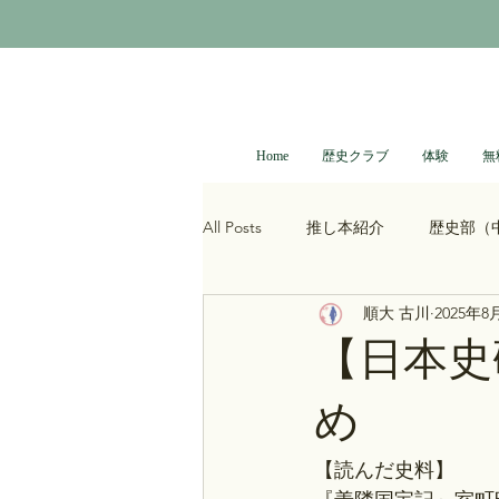
Home
歴史クラブ
体験
無
All Posts
推し本紹介
歴史部（
順大 古川
2025年8
大河ドラマ
べらぼう
光
【日本史
め
青木裕司と中島浩二の世界史ch
【読んだ史料】
レトロゲーム
科学・技術史