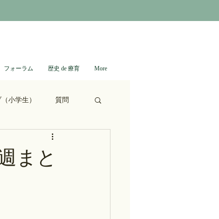
フォーラム
歴史 de 療育
More
ブ（小学生）
質問
ない日本史
2週まと
進撃の巨人
通信