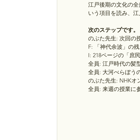
江戸後期の文化の全
いう項目を読み、江
次のステップです。
のぶた先生: 次回
F: 「神代余波」
I: 218ページの
全員: 江戸時代の
全員: 大河べらぼ
のぶた先生: NHK
全員: 来週の授業に