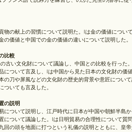
はフランス語で読み方を練習し、のぶた先生の指導に従
貢物の献上の習慣について説明た。Iは金の価値につい
金の価値と中国での金の価値の違いについて説明した。
の比較
本の古い文化財について議論し、中国との比較を行った
品について言及し、Iは中国から見た日本の文化財の価
本の刀や屏風などの文化財の歴史的背景や意匠について
についても言及した。
置の説明
易について説明し、江戸時代に日本が中国や朝鮮半島か
置について議論した。Iは日明貿易の合理性について質
九回の頭を地面に打つという礼儀の説明とともに、皇帝