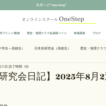
未来への”OneStep”
OneStep
オンラインスクール
料プリント/動画
歴史・地理クラブ会員様ページ
単発講座
ブログ
中学生～高校生）
日本史研究会（高校生）
歴史・地理クラ
月21日
読了時間: 3分
る君へ
鎌倉殿の13人
思考力を鍛える日本史
誰も得し
研究会日記】2025年8月
総理大臣列伝
ショーグン列伝
鬼滅の刃
ONEPIECE
大学受験
豊臣兄弟
古文書くずし字勉強会
歴史部