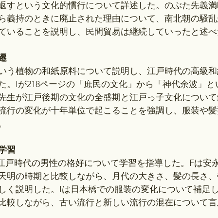
返すという文化的慣行について詳述した。のぶた先義満
ら義持のときに廃止された理由について、南北朝の騒乱
ていることを説明し、民間貿易は継続していったと述べ
遷
いう植物の和紙原料について説明し、江戸時代の高級和
た。Iが218ページの「庶民の文化」から「神代余波」
先生が江戸後期の文化の全盛期と江戸っ子文化について
流行の変化が十年単位で起こることを強調し、服装や髪
。
学習
に江戸時代の男性の格好について学習を指導した。Fは安
天明の時期と比較しながら、月代の大きさ、髪の長さ、
しく説明した。Iは日本橋での服装の変化について補足
比較しながら、古い流行と新しい流行の混在について言