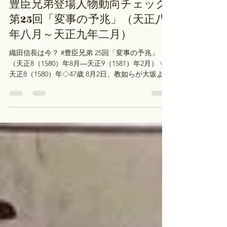
豊臣兄弟登場人物動向チェック
第25回「変事の予兆」（天正八
年八月～天正九年二月）
織田信長は今？ #豊臣兄弟 25回「変事の予兆」
（天正8（1580）年8月―天正9（1581）年2月） ◇
天正8（1580）年◇47歳 8月2日、教如らが大坂より
退去します。本願寺が焼失します。 8月、佐久間信
盛父子を追放します。ついで、林秀貞・安藤守就
父子・丹羽氏勝も追放します。 9月25日、明智光秀
と滝川一益を大和に派遣し、所領の指出を提出さ
せます。 11月7日、筒井順慶に大和国を宛行って、
郡山城を居城とさせます。 ◇天正9（1581）年◇48
歳 2月28日、京都で馬揃を催します。 2月、佐々成
政に越中国を宛行います。 ドラマでは、なんか自
分が背負う的なこと言っていましたが、、、悪手
ですよねえ。。。 #小栗旬 佐久間信盛は今？ #豊臣
兄弟 25回「変事の予兆」（天正8（1580）年8月―
天正9（1581）年2月） 尾張国愛知郡山﨑の佐久間