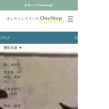
未来への”OneStep”
OneStep
オンラインスクール
ブログ
豊臣兄弟
All Posts
推し本紹介
歴史部（中
学生～高校
生）
日本史研究
会（高校
生）
歴史・地理