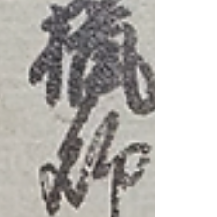
7（1579）年―天正8（1580）年）：52歳 ◇天正
7（1579）年◇ 9月、秀吉が、信長に宇喜多直家の
赦免を願いますが、拒否られます。光成準治『毛
利輝元』によると、6月頃には、直家は毛利方を離
反していたようです。 10月7日、織田信長に謝罪し
ます。 ◇天正8（1580）年◇ 正月17日、三木城が
落城します。 このころから、天正10（1582）年ま
で、直家は毛利勢と攻防をくりひろげます