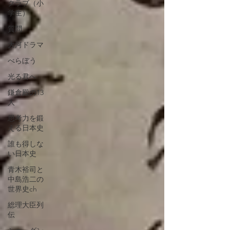
クラブ（小
学生）
質問
大河ドラマ
べらぼう
光る君へ
鎌倉殿の13
人
思考力を鍛
える日本史
誰も得しな
い日本史
青木裕司と
中島浩二の
世界史ch
総理大臣列
伝