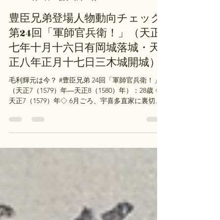
順大 古川
6月22日
読了時間: 15分
豊臣兄弟登場人物動向チェック
第24回「軍師官兵衛！」（天正
七年十月十六日有岡城落城・天
正八年正月十七日三木城開城）
毛利輝元は今？ #豊臣兄弟 24回「軍師官兵衛！」
（天正7（1579）年―天正8（1580）年）：28歳 ◇
天正7（1579）年◇ 6月ごろ、宇喜多直家に裏切ら
れます。（『信長公記』とかだと9月とか10月） 9
月、伯耆南条氏に裏切られます。 ◇天正8（1580）
年◇ 正月17日、三木城が落城します。 6月、鳥取
城の山名豊国に裏切られます。 ドラマの基本に則
って、丁寧にフラグを回収しております。 #濱正悟
☆参考文献：光成準治『毛利輝元』（ミネルヴァ
書房）（https://amzn.to/4uFfzyz） 宇喜多直家は
今？ #豊臣兄弟 24回「軍師官兵衛！」（天正