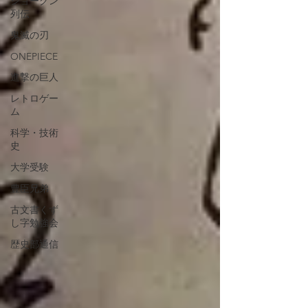
ショーグン
列伝
鬼滅の刃
ONEPIECE
進撃の巨人
レトロゲー
ム
科学・技術
史
大学受験
豊臣兄弟
古文書くず
し字勉強会
歴史部通信