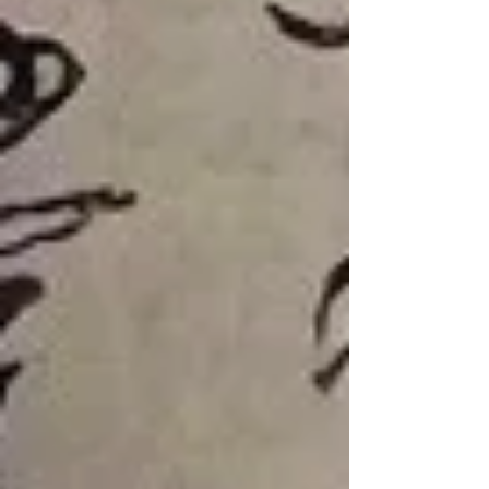
氏に生まれます。信長の老臣なのですが、生年は
不詳です。柴田勝家や佐久間盛重より少し年下世
代なら、桶狭間のときに30代ぐらいで、追放され
たときに50代といったところでしょうか。 ◇天正
8（1580）年◇？歳 8