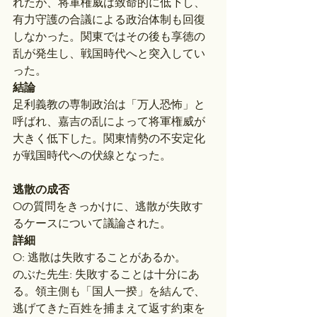
れたが、将軍権威は致命的に低下し、
有力守護の合議による政治体制も回復
しなかった。関東ではその後も享徳の
乱が発生し、戦国時代へと突入してい
った。
結論
足利義教の専制政治は「万人恐怖」と
呼ばれ、嘉吉の乱によって将軍権威が
大きく低下した。関東情勢の不安定化
が戦国時代への伏線となった。
逃散の成否
Oの質問をきっかけに、逃散が失敗す
るケースについて議論された。
詳細
O: 逃散は失敗することがあるか。
のぶた先生: 失敗することは十分にあ
る。領主側も「国人一揆」を結んで、
逃げてきた百姓を捕まえて返す約束を