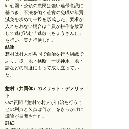
k: 荘園・公領の農民は強い連帯意識に
基づき、不法を働く荘官の免職や年貢
減免を求めて一揆を形成した。要求が
入れられない場合は全員が耕作を放棄
して逃げ込む「逃散（ちょうさん）」
を行い、実力行使した。
結論
惣村は村人が共同で自治を行う組織で
あり、掟・地下検断・一味神水・地下
請などの制度によって成り立ってい
た。
惣村（共同体）のメリット・デメリッ
ト
Oの質問「惣村で村人が自治を行うこ
との利点と欠点は何か」をきっかけに
議論が展開された。
詳細