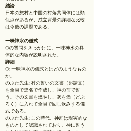
結論
日本の惣村と中国の村落共同体には類
似点があるが、成立背景の詳細な比較
は今後の課題である。
一味神水の儀式
Oの質問をきっかけに、一味神水の具
体的な内容が説明された。
詳細
O: 一味神水の儀式とはどのようなもの
か。
のぶた先生: 村の誓いの文書（起請文）
を全員で連名で作成し、神の前で誓
う。その文書を燃やし、灰を酒（どぶ
ろく）に入れて全員で回し飲みする儀
式である。
のぶた先生: この時代、神罰は現実的な
ものとして認識されており、神に誓う