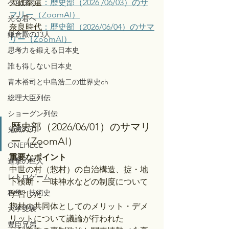
大政奉還
：歴史部（2026 /06/03）のサ
べらぼう
マリー（ZoomAI）
光る君へ
奈良時代
：歴史部（2026/06/04）のサマ
鎌倉殿の13人
リー（ZoomAI）
思考力を鍛える日本史
誰も得しない日本史
青木裕司と中島浩二の世界史ch
総理大臣列伝
ショーグン列伝
歴史部（2026/06/01）のサマリ
鬼滅の刃
ー（ZoomAI）
ONEPIECE
重要なポイント
進撃の巨人
中世の村（惣村）の自治構造、掟・地
レトロゲーム
下検断・一味神水などの制度について
科学・技術史
学習した
惣村の共同体としてのメリット・デメ
大学受験
リットについて議論が行われた
豊臣兄弟