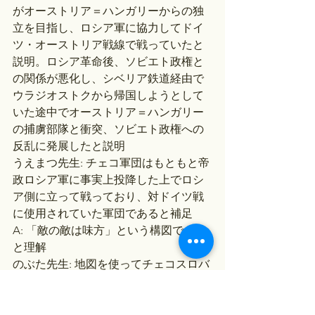
がオーストリア＝ハンガリーからの独
立を目指し、ロシア軍に協力してドイ
ツ・オーストリア戦線で戦っていたと
説明。ロシア革命後、ソビエト政権と
の関係が悪化し、シベリア鉄道経由で
ウラジオストクから帰国しようとして
いた途中でオーストリア＝ハンガリー
の捕虜部隊と衝突、ソビエト政権への
反乱に発展したと説明
うえまつ先生: チェコ軍団はもともと帝
政ロシア軍に事実上投降した上でロシ
ア側に立って戦っており、対ドイツ戦
に使用されていた軍団であると補足
A: 「敵の敵は味方」という構図である
と理解
のぶた先生: 地図を使ってチェコスロバ
キアの位置、シベリア鉄道のルート、
ウラジオストクの位置を視覚的に説明
結論