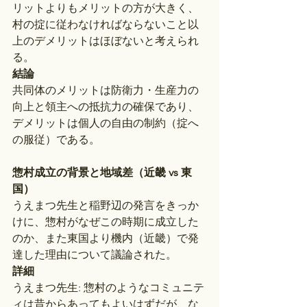
リットよりもメリットの方が大きく、
村の掟に従わなければならないこと以
上のデメリットはほぼないと考えられ
る。
結論
共同体のメリットは防衛力・生産力の
向上と領主への抵抗力の確保であり、
デメリットは個人の自由の制約（掟へ
の服従）である。
惣村成立の背景と地域差（近畿 vs 東
国）
うえまつ先生と稲野辺の発言をきっか
けに、惣村がなぜこの時期に成立した
のか、また東国より機内（近畿）で発
達した理由について議論された。
詳細
うえまつ先生: 惣村のようなコミュニテ
ィは昔からあってもよいはずだが、な