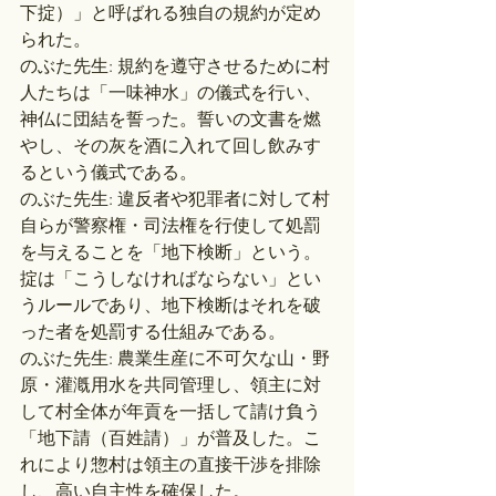
下掟）」と呼ばれる独自の規約が定め
られた。
のぶた先生: 規約を遵守させるために村
人たちは「一味神水」の儀式を行い、
神仏に団結を誓った。誓いの文書を燃
やし、その灰を酒に入れて回し飲みす
るという儀式である。
のぶた先生: 違反者や犯罪者に対して村
自らが警察権・司法権を行使して処罰
を与えることを「地下検断」という。
掟は「こうしなければならない」とい
うルールであり、地下検断はそれを破
った者を処罰する仕組みである。
のぶた先生: 農業生産に不可欠な山・野
原・灌漑用水を共同管理し、領主に対
して村全体が年貢を一括して請け負う
「地下請（百姓請）」が普及した。こ
れにより惣村は領主の直接干渉を排除
し、高い自主性を確保した。