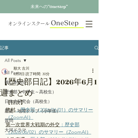
未来への”OneStep”
OneStep
オンラインスクール
記事
All Posts
順大 古川
All Posts
6月2日
読了時間: 30分
【歴史部日記】2026年6月1
推し本紹介
週まとめ
歴史部（中学生～高校生）
日本史研究会（高校生）
【目次】
惣村
：歴史部（2026/06/01）のサマリー
歴史・地理クラブ（小学生）
（ZoomAI）
質問
第一次世界大戦期の外交
：歴史部
大河ドラマ
（2026/06/02）のサマリー（ZoomAI）