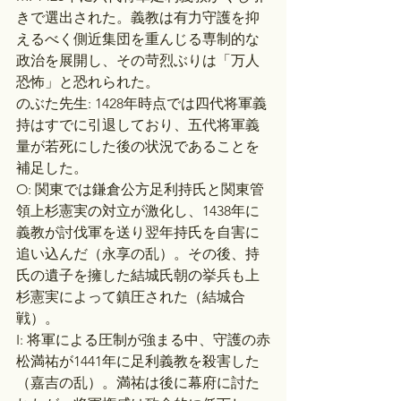
きで選出された。義教は有力守護を抑
えるべく側近集団を重んじる専制的な
政治を展開し、その苛烈ぶりは「万人
恐怖」と恐れられた。
のぶた先生: 1428年時点では四代将軍義
持はすでに引退しており、五代将軍義
量が若死にした後の状況であることを
補足した。
O: 関東では鎌倉公方足利持氏と関東管
領上杉憲実の対立が激化し、1438年に
義教が討伐軍を送り翌年持氏を自害に
追い込んだ（永享の乱）。その後、持
氏の遺子を擁した結城氏朝の挙兵も上
杉憲実によって鎮圧された（結城合
戦）。
I: 将軍による圧制が強まる中、守護の赤
松満祐が1441年に足利義教を殺害した
（嘉吉の乱）。満祐は後に幕府に討た