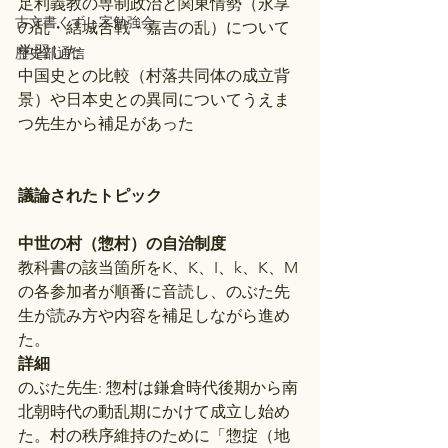
足利義教の専制政治と関東情勢（永享
古文書くずし字勉強会
の乱・結城合戦・嘉吉の乱）について
学習した
歴史部通信
中国史との比較（村落共同体の成立背
景）や日本史との異同についてうえま
つ先生から補足があった
議論されたトピック
中世の村（惣村）の自治制度
教科書の該当箇所をK、K、I、k、K、M
の各参加者が順番に音読し、のぶた先
生が読み方や内容を補足しながら進め
た。
詳細
のぶた先生: 惣村は鎌倉時代後期から南
北朝時代の動乱期にかけて成立し始め
た。村の秩序維持のために「惣掟（地