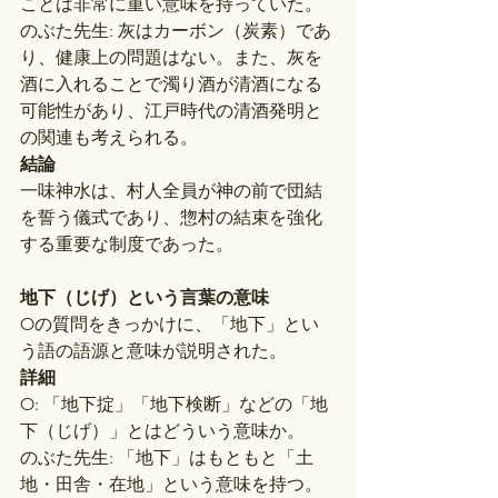
ことは非常に重い意味を持っていた。
のぶた先生: 灰はカーボン（炭素）であ
り、健康上の問題はない。また、灰を
酒に入れることで濁り酒が清酒になる
可能性があり、江戸時代の清酒発明と
の関連も考えられる。
結論
一味神水は、村人全員が神の前で団結
を誓う儀式であり、惣村の結束を強化
する重要な制度であった。
地下（じげ）という言葉の意味
Oの質問をきっかけに、「地下」とい
う語の語源と意味が説明された。
詳細
O: 「地下掟」「地下検断」などの「地
下（じげ）」とはどういう意味か。
のぶた先生: 「地下」はもともと「土
地・田舎・在地」という意味を持つ。