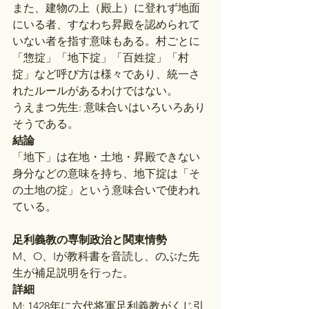
また、建物の上（殿上）に登れず地面
にいる者、すなわち昇殿を認められて
いない者を指す意味もある。村ごとに
「惣掟」「地下掟」「百姓掟」「村
掟」など呼び方は様々であり、統一さ
れたルールがあるわけではない。
うえまつ先生: 意味合いはいろいろあり
そうである。
結論
「地下」は在地・土地・昇殿できない
身分などの意味を持ち、地下掟は「そ
の土地の掟」という意味合いで使われ
ている。
足利義教の専制政治と関東情勢
M、O、Iが教科書を音読し、のぶた先
生が補足説明を行った。
詳細
M: 1428年に六代将軍足利義教がくじ引