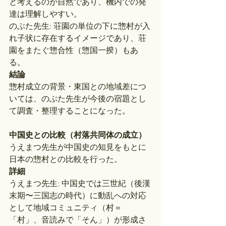
と考えるのが自然であり、機内での発
達は理解しやすい。
のぶた先生: 荘園の単位の下に惣村が入
れ子状に存在するイメージであり、荘
園をまたぐ惣合性（惣国一揆）もあ
る。
結論
惣村成立の背景・東国との地域差につ
いては、のぶた先生が今後の宿題とし
て調査・整理することになった。
中国史との比較（村落共同体の成立）
うえまつ先生が中国史の知見をもとに
日本の惣村との比較を行った。
詳細
うえまつ先生: 中国史では三世紀（後漢
末期〜三国志の時代）に動乱への対応
として地域コミュニティ（村＝
「村」、音読みで「そん」）が形成さ