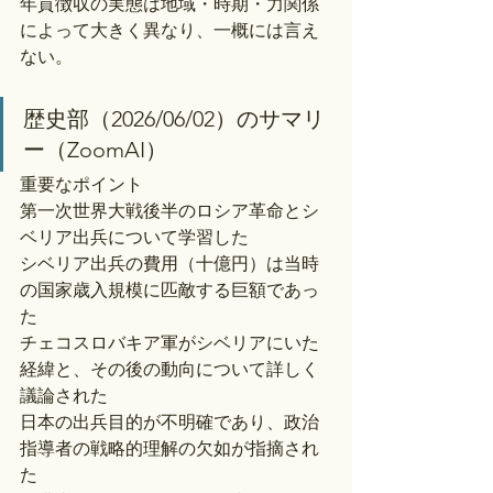
年貢徴収の実態は地域・時期・力関係
によって大きく異なり、一概には言え
ない。
歴史部（2026/06/02）のサマリ
ー（ZoomAI）
重要なポイント
第一次世界大戦後半のロシア革命とシ
ベリア出兵について学習した
シベリア出兵の費用（十億円）は当時
の国家歳入規模に匹敵する巨額であっ
た
チェコスロバキア軍がシベリアにいた
経緯と、その後の動向について詳しく
議論された
日本の出兵目的が不明確であり、政治
指導者の戦略的理解の欠如が指摘され
た