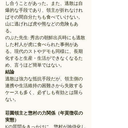
し合うことがあった。また、逃散は自
爆的な手段であり、領主が折れなけれ
ばその間自分たちも食べていけない。
山に逃げれば虎や熊などの危険もあ
る。
のぶた先生: 秀吉の朝鮮出兵時にも逃散
した村人が虎に食べられた事例があ
る。現代のストやデモも同様に、長期
化すると生産・生活ができなくなるた
め、言うほど簡単ではない。
結論
逃散は強力な抵抗手段だが、領主側の
連携や生活維持の困難さから失敗する
ケースも多く、必ずしも有効とは限ら
ない。
荘園領主と惣村の力関係（年貢徴収の
実態）
Kの質問をきっかけに、惣村が地侍化し