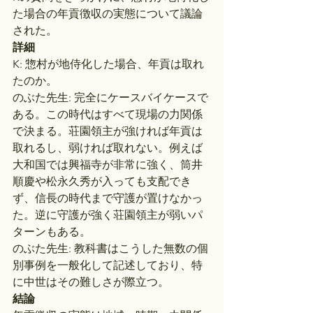
た場合の年貢徴収の実態について議論
された。
詳細
K: 惣村が地侍化した場合、年貢は取れ
たのか。
のぶた先生: 完全にケースバイケースで
ある。この時代はすべて現場の力関係
で決まる。荘園領主が強ければ年貢は
取れるし、弱ければ取れない。例えば
大和国では興福寺が非常に強く、筒井
順慶や松永久秀が入っても支配でき
ず、信長の時代まで守護が置けなかっ
た。逆に守護が強く荘園領主が弱いパ
ターンもある。
のぶた先生: 教科書はこうした無数の個
別事例を一般化して記述しており、特
に中世はその難しさが際立つ。
結論