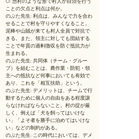
O: 惣村のような形で村人が自治を行う
ことの欠点と利点は何か。
のぶた先生: 利点は、みんなで力を合わ
せることで村を守りやすくなること。
泥棒や山賊が来ても村人全員で対抗で
きる。また、領主に対しても団結する
ことで年貢の過剰徴収を防ぐ抵抗力が
生まれる。
のぶた先生: 共同体（チーム・グルー
プ）を組むことは、農作業・防犯・領
主への抵抗など何事においても有効で
あり、これを「相互扶助」という。
のぶた先生: デメリットは、チームで行
動するために個人の自由をある程度譲
らなければならないこと。村の掟が厳
しく、例えば「犬を飼ってはいけな
い」「よそ者を勝手に泊めてはいけな
い」などの制約がある。
のぶた先生: この時代においては、デメ