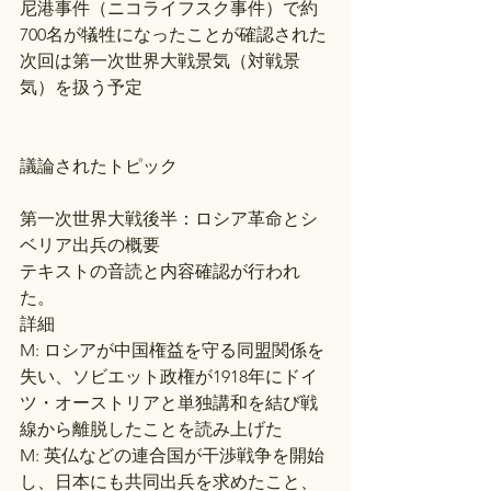
尼港事件（ニコライフスク事件）で約
700名が犠牲になったことが確認された
次回は第一次世界大戦景気（対戦景
気）を扱う予定
議論されたトピック
第一次世界大戦後半：ロシア革命とシ
ベリア出兵の概要
テキストの音読と内容確認が行われ
た。
詳細
M: ロシアが中国権益を守る同盟関係を
失い、ソビエット政権が1918年にドイ
ツ・オーストリアと単独講和を結び戦
線から離脱したことを読み上げた
M: 英仏などの連合国が干渉戦争を開始
し、日本にも共同出兵を求めたこと、