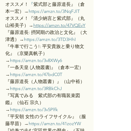
オススメ！
『
紫式部と藤原道長』（倉
本一宏）→
https://amzn.to/3NqFJlT
オススメ！『清少納言と紫式部』（丸
山裕美子）→
https://amzn.to/47VQEvY
『藤原道長: 摂関期の政治と文化』（大
津透）→
https://amzn.to/3TD3HhI
『牛車で行こう!: 平安貴族と乗り物文
化』（京樂真帆子）
→
https://amzn.to/3v8XWy6
『一条天皇 (人物叢書)』（倉本一宏）
→
https://amzn.to/47bdC0T
『藤原道長（人物叢書）』（山中裕）
→
https://amzn.to/3RBkChJ
『写真でみる　紫式部の有職装束図
鑑』（仙石 宗久）
→
https://amzn.to/3v5Plfk
『平安朝 女性のライフサイクル』（服
藤早苗）→
https://amzn.to/41zozYW
『絵巻で歩む宮廷世界の歴史』（五味