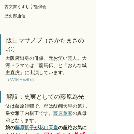
古文書くずし字勉強会
歴史部通信
阪田マサノブ（さかたまさの
ぶ）
大阪府出身の俳優、元お笑い芸人。大
河ドラマでは「龍馬伝」と「おんな城
主直虎」に出演しています。
（
Wikipedia
）
解説：史実としての藤原為光
父は藤原師輔で、母は醍醐天皇の第九
皇女雅子内親王です。
藤原兼家
の異母
弟となります。
娘の
藤原忯子
が
花山天皇
の超絶お気に