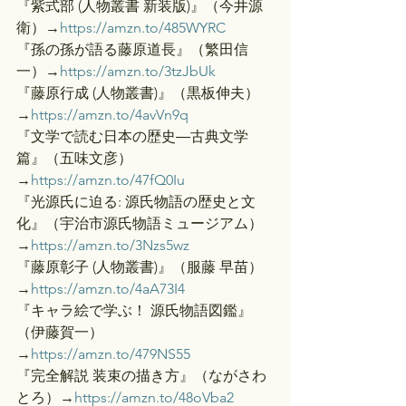
『紫式部 (人物叢書 新装版)』（今井源
衛）→
https://amzn.to/485WYRC
『孫の孫が語る藤原道長』（繁田信
一）→
https://amzn.to/3tzJbUk
『藤原行成 (人物叢書)』（黒板伸夫）
→
https://amzn.to/4avVn9q
『文学で読む日本の歴史―古典文学
篇』（五味文彦）
→
https://amzn.to/47fQ0Iu
『光源氏に迫る: 源氏物語の歴史と文
化』（宇治市源氏物語ミュージアム）
→
https://amzn.to/3Nzs5wz
『藤原彰子 (人物叢書)』（服藤 早苗）
→
https://amzn.to/4aA73I4
『キャラ絵で学ぶ！ 源氏物語図鑑』
（伊藤賀一）
→
https://amzn.to/479NS55
『完全解説 装束の描き方』（ながさわ
とろ）→
https://amzn.to/48oVba2