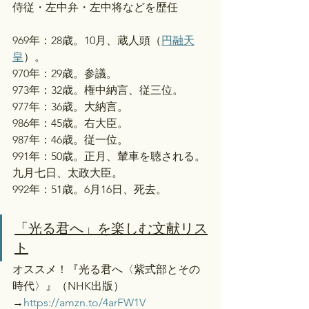
侍従・左中弁・左中将などを歴任
969年：28歳。10月、蔵人頭（
円融天
皇
）。
970年：29歳。参議。
973年：32歳。権中納言、従三位。
977年：36歳。大納言。
986年：45歳。右大臣。
987年：46歳。従一位。
991年：50歳。正月、輦車を聴される。
九月七日、太政大臣。
992年：51歳。6月16日、死去。
「光る君へ」を楽しむ文献リス
ト
オススメ！『光る君へ〈紫式部とその
時代〉』（NHK出版）
→
https://amzn.to/4arFW1V