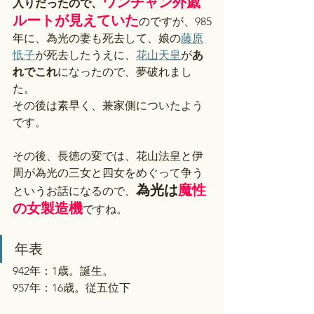
ワンチャン外戚
入りだったので、
ルートが見えていた
のですが、985
年に、為光の妻も死去して、娘の
藤原
忯子
が死去したうえに、
花山天皇
が
あ
れでこれ
になったので、夢破れまし
た。
その後は素早く、兼家側についたよう
です。
その後、長徳の変では、花山法皇と伊
周が為光の三女と四女をめぐって争う
為光は
魔性
というお話になるので、
の女製造機
ですね。
年表
942年：1歳。誕生。
957年：16歳。従五位下