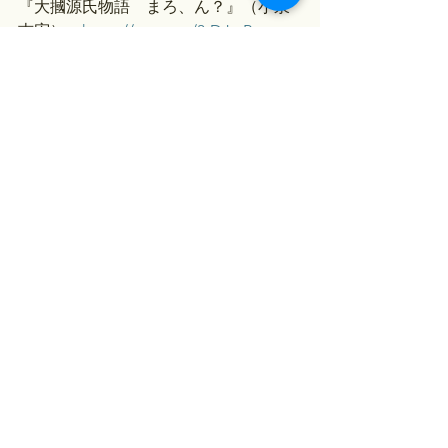
『大摑源氏物語　まろ、ん？』（小泉
吉宏）→
https://amzn.to/3tDJtcR
『まんがで読む古典 1 枕草子』（面堂 
かずき）→
https://amzn.to/3TzVwm4
『まんがで読む古典 2 更級日記・蜻蛉
日記』（羽崎 やすみ）
→
https://amzn.to/3Tyl3Mr
『暴れん坊少納言 1巻』（かかし 朝
浩）→
https://amzn.to/41zq6hE
#大河ドラマ
#光る君へ
平安時代
古代史
光る君へ
大河ドラマ