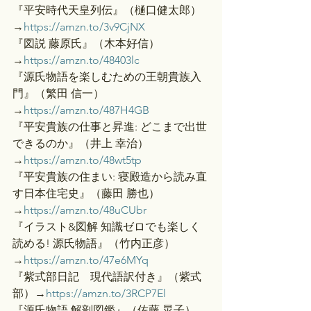
『平安時代天皇列伝』（樋口健太郎）
→
https://amzn.to/3v9CjNX
『図説 藤原氏』（木本好信）
→
https://amzn.to/48403lc
『源氏物語を楽しむための王朝貴族入
門』（繁田 信一）
→
https://amzn.to/487H4GB
『平安貴族の仕事と昇進: どこまで出世
できるのか』（井上 幸治）
→
https://amzn.to/48wt5tp
『平安貴族の住まい: 寝殿造から読み直
す日本住宅史』（藤田 勝也）
→
https://amzn.to/48uCUbr
『イラスト&図解 知識ゼロでも楽しく
読める! 源氏物語』（竹内正彦）
→
https://amzn.to/47e6MYq
『紫式部日記　現代語訳付き』（紫式
部）→
https://amzn.to/3RCP7El
『源氏物語 解剖図鑑』（佐藤 晃子）