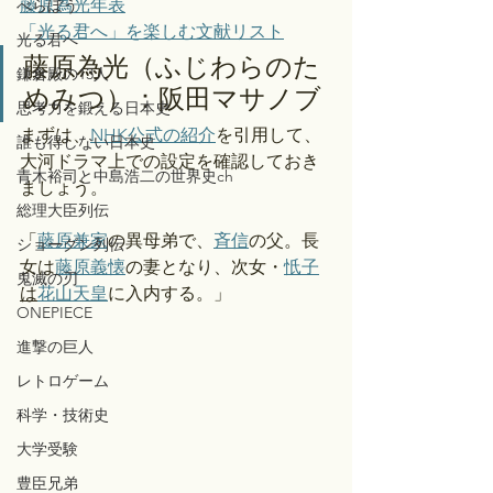
藤原為光年表
べらぼう
「光る君へ」を楽しむ文献リスト
光る君へ
藤原為光（ふじわらのた
鎌倉殿の13人
めみつ）：阪田マサノブ
思考力を鍛える日本史
まずは、
NHK公式の紹介
を引用して、
誰も得しない日本史
大河ドラマ上での設定を確認しておき
青木裕司と中島浩二の世界史ch
ましょう。
総理大臣列伝
「
藤原兼家
の異母弟で、
斉信
の父。長
ショーグン列伝
女は
藤原義懐
の妻となり、次女・
忯子
鬼滅の刃
は
花山天皇
に入内する。」
ONEPIECE
進撃の巨人
レトロゲーム
科学・技術史
大学受験
豊臣兄弟