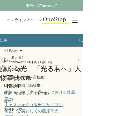
未来への”OneStep”
OneStep
オンラインスクール
記事
All Posts
順大 古川
All Posts
2023年12月24日
読了時間: 4分
藤原為光 「光る君へ」人
推し本紹介
物事典053
歴史部（中学生～高校生）
日本史研究会（高校生）
【目次】
大河ドラマ「光る君へ」における藤原
歴史・地理クラブ（小学生）
為光
質問
キャスト紹介（阪田マサノブ）
大河ドラマ
解説：史実としての藤原為光