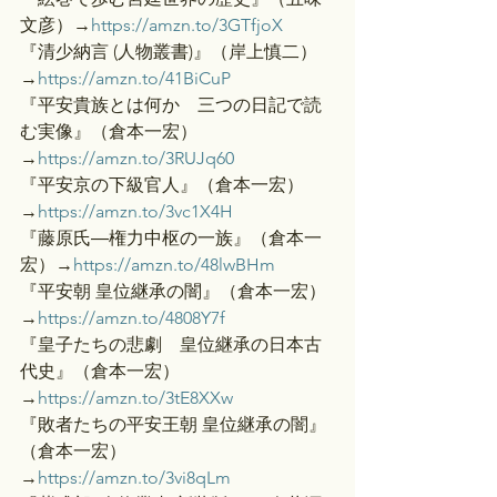
文彦）→
https://amzn.to/3GTfjoX
『清少納言 (人物叢書)』（岸上慎二）
→
https://amzn.to/41BiCuP
『平安貴族とは何か　三つの日記で読
む実像』（倉本一宏）
→
https://amzn.to/3RUJq60
『平安京の下級官人』（倉本一宏）
→
https://amzn.to/3vc1X4H
『藤原氏―権力中枢の一族』（倉本一
宏）→
https://amzn.to/48lwBHm
『平安朝 皇位継承の闇』（倉本一宏）
→
https://amzn.to/4808Y7f
『皇子たちの悲劇　皇位継承の日本古
代史』（倉本一宏）
→
https://amzn.to/3tE8XXw
『敗者たちの平安王朝 皇位継承の闇』
（倉本一宏）
→
https://amzn.to/3vi8qLm