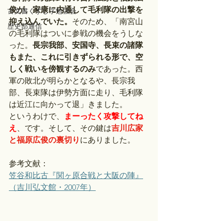
俊が、家康に内通して毛利隊の出撃を
古文書くずし字勉強会
抑え込んでいた。
そのため、「南宮山
歴史部通信
の毛利隊はついに参戦の機会をうしな
った。
長宗我部、安国寺、長束の諸隊
もまた、これに引きずられる形で、空
しく戦いを傍観するのみ
であった。西
軍の敗北が明らかとなるや、長宗我
部、長束隊は伊勢方面に走り、毛利隊
は近江に向かって退」きました。
というわけで、
まーったく攻撃してね
え
、です。そして、その鍵は
吉川広家
と福原広俊の裏切り
にありました。
参考文献：
笠谷和比古『関ヶ原合戦と大阪の陣』
（吉川弘文館・2007年）