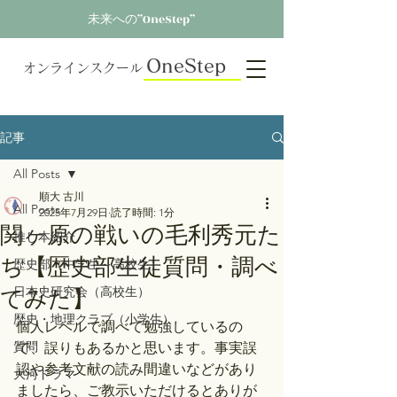
未来への”OneStep”
OneStep
オンラインスクール
記事
All Posts
順大 古川
All Posts
2025年7月29日
読了時間: 1分
関ヶ原の戦いの毛利秀元た
推し本紹介
ち【歴史部生徒質問・調べ
歴史部（中学生～高校生）
てみた】
日本史研究会（高校生）
歴史・地理クラブ（小学生）
個人レベルで調べて勉強しているの
質問
で、誤りもあるかと思います。事実誤
認や参考文献の読み間違いなどがあり
大河ドラマ
ましたら、ご教示いただけるとありが