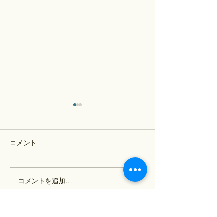
コメント
コメントを追加…
【歴史部日記】2025年7月
戦間期の日ソ関
4週まとめ
部生徒質問）