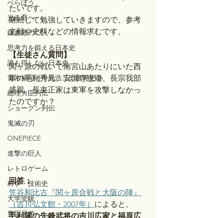
べらぼう
たいです。
光る君へ
継続して勉強していきますので、参考
文献や史料などの情報求むです。
鎌倉殿の13人
思考力を鍛える日本史
【生徒さん質問】
誰も得しない日本史
関ヶ原の戦いで南宮山あたりにいた西
青木裕司と中島浩二の世界史ch
軍の毛利秀元、安国寺恵瓊、長宗我部
盛親、長束正家は東軍を攻撃しなかっ
総理大臣列伝
たのですか？
ショーグン列伝
鬼滅の刃
ONEPIECE
進撃の巨人
レトロゲーム
回答：
科学・技術史
笠谷和比古『関ヶ原合戦と大阪の陣』
大学受験
（吉川弘文館・2007年）
によると、
豊臣兄弟
毛利隊の先鋒武将の吉川広家と福原広