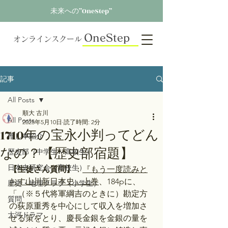
未来への”OneStep”
OneStep
オンラインスクール
記事
All Posts
順大 古川
All Posts
2025年5月10日
読了時間: 2分
1710年の宝永小判ってどん
推し本紹介
なの？【歴史部宿題】
歴史部（中学生～高校生）
日本史研究会（高校生）
【生徒さん質問】
：
『もう一度読みと
おす山川新日本史』上巻
、184pに、
歴史・地理クラブ（小学生）
「（※５代将軍綱吉のときに）勘定方
質問
の荻原重秀を中心にして収入を増加さ
大河ドラマ
せる策をとり、慶長金銀を金銀の量を