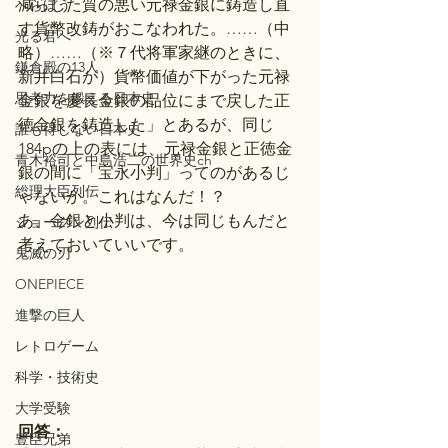
減らした質の悪い元禄金銀に鋳造し直
べらぼう
す貨幣改鋳がおこなわれた。……（中
光る君へ
略）……（※７代将軍家継のときに、
鎌倉殿の13人
新井白石が）貨幣価値が下がった元禄
思考力を鍛える日本史
金銀を慶長金銀の品位にまで戻した正
徳金銀を鋳造した」とあるが、同じ
誰も得しない日本史
184pの上の表には、元禄金銀と正徳金
青木裕司と中島浩二の世界史ch
銀の間に「宝永小判」ってのがあるじ
総理大臣列伝
ゃないか。これはなんだ！？
あ、金銀と小判は、今は同じもんだと
ショーグン列伝
考えておいていいです。
鬼滅の刃
ONEPIECE
進撃の巨人
レトロゲーム
科学・技術史
大学受験
回答：
豊臣兄弟