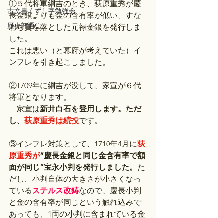
①５代将軍綱吉のとき、荻原重秀が慶
古文書くずし字勉強会
長金銀よりも金の含有率が低い、すな
歴史部通信
わち質を落とした元禄金銀を発行しま
した。
これは悪い（と幕府が考えていた）イ
ンフレを引き起こしました。
②1709年に綱吉が没して、家宣が６代
将軍となります。
　家宣は
新井白石を登用します。ただ
し、
荻原重秀は続投
です。
③インフレ対策として、1710年4月に
荻
原重秀が
”慶長金銀と同じ金含有率で額
面が同じ”宝永小判を発行しました。
た
だし、小判自体の大きさが小さくなっ
ている
ステルス改鋳
なので、慶長小判
と金の含有率が同じという触れ込みで
あっても、1両の小判に含まれている金