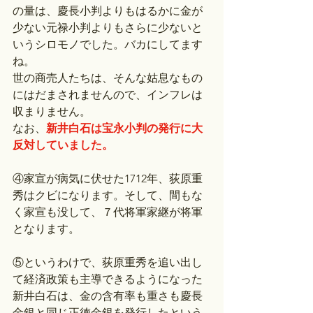
の量は、慶長小判よりもはるかに金が
少ない元禄小判よりもさらに少ないと
いうシロモノでした。バカにしてます
ね。
世の商売人たちは、そんな姑息なもの
にはだまされませんので、インフレは
収まりません。
なお、
新井白石は宝永小判の発行に大
反対していました。
④家宣が病気に伏せた1712年、荻原重
秀はクビになります。そして、間もな
く家宣も没して、７代将軍家継が将軍
となります。
⑤というわけで、荻原重秀を追い出し
て経済政策も主導できるようになった
新井白石は、金の含有率も重さも慶長
金銀と同じ正徳金銀を発行したという