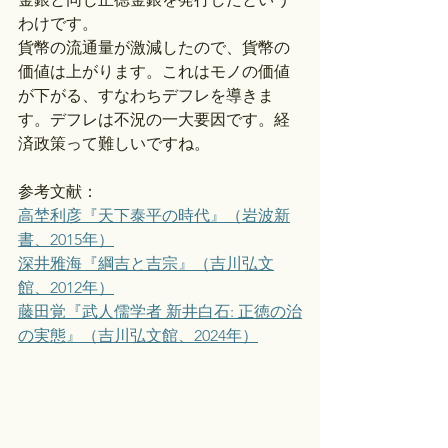
わけです。
貨幣の流通量が激減したので、貨幣の
価値は上がります。これはモノの価値
が下がる、すなわちデフレを導きま
す。デフレは不況の一大要因です。経
済政策って難しいですね。
参考文献：
高埜利彦『天下泰平の時代』（岩波新
書、2015年）
深井雅海『綱吉と吉宗』（吉川弘文
館、2012年）
藤田覚『武人儒学者 新井白石: 正徳の治
の実態』（吉川弘文館、2024年）