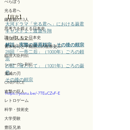
べらぼう
光る君へ
【目次】
鎌倉殿の13人
大河ドラマ「光る君へ」における巌君
思考力を鍛える日本史
キャスト１：渡邉斗翔
誰も得しない日本史
キャスト２：
解説：実際の藤原頼宗・その後の頼宗
青木裕司と中島浩二の世界史ch
28回「一帝二后」（1000年）ごろの頼
総理大臣列伝
宗
ショーグン列伝
29回「母として」（1001年）ごろの巌
君
鬼滅の刃
その後の頼宗
ONEPIECE
進撃の巨人
https://youtu.be/-7TEuCZvF-E
レトロゲーム
科学・技術史
大学受験
豊臣兄弟