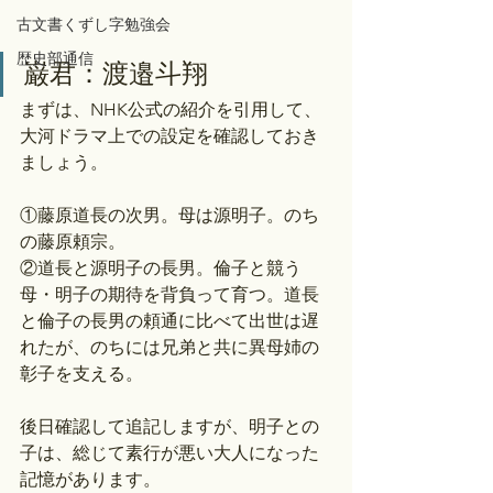
古文書くずし字勉強会
歴史部通信
巌君：渡邉斗翔
まずは、NHK公式の紹介を引用して、
大河ドラマ上での設定を確認しておき
ましょう。
①藤原道長の次男。母は源明子。のち
の藤原頼宗。
②道長と源明子の長男。倫子と競う
母・明子の期待を背負って育つ。道長
と倫子の長男の頼通に比べて出世は遅
れたが、のちには兄弟と共に異母姉の
彰子を支える。
後日確認して追記しますが、明子との
子は、総じて素行が悪い大人になった
記憶があります。