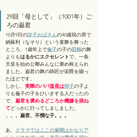
29回「母として」（1001年）ご
ろの巌君
10月9日の
詮子おばさん
の40歳祝の席で
納蘇利（なそり）という童舞を舞った
ところ、1歳年上で
倫子
の子の
田鶴
の舞
よりも
はるかにエクセレント
で、一条
天皇を始め公卿みんなに褒め称えられ
ました。巌君の舞の師匠が栄爵を賜っ
たほどです。
しかし、
実際のパパ
道長
は
明子
の子よ
りも倫子の子をひいきする人だったの
で、
巌君を褒めるどころか機嫌を損ね
て
どっかに行ってしましました。
、、、巌君、不憫な子。。。
あ、
ドラマではここの展開はかなりア