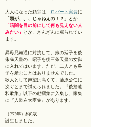
大人になった頼宗は、
ロバート実資
に
「頭が、、、じゃねえの！？」
とか
「暗闇を目の前にして何も見えない人
みたい」
とか、さんざんに罵られてい
ます。
異母兄頼通に対抗して、娘の延子を後
朱雀天皇の、昭子を後三条天皇の女御
に入れてはいます。ただ、二人とも皇
子を産むことはありませんでした。
歌人として声望は高くて、藤原公任に
次ぐとまで讃えられました。『後拾遺
和歌集』以下の勅撰集に入集し、家集
に『入道右大臣集』があります。
（993年）約0歳
誕生しました。