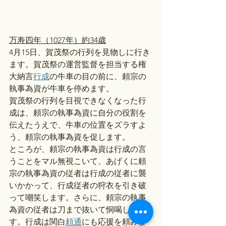
万寿四年（1027年）約34歳
4月15日、賀茂祭の行列を見物しに行き
ます。賀茂祭の運営監督を担当する権
大納言
行成
の牛車の目の前に、頼宗の
執事為資が牛車を停めます。
賀茂祭の行列を目視できなくなった行
成は、頼宗の執事為資に自分の役割を
伝えたうえで、牛車の位置をズラすよ
う、頼宗の執事為資を促します。
ところが、頼宗の執事為資は行成の言
うことをマル無視こいて、あげくに頼
宗の執事為資の従者は行成の従者に襲
いかかって、行成従者の狩衣を引き破
って嘲笑します。さらに、頼宗の執事
為資の従者は刀まで抜いて恫喝しま
す。行成は関白
頼通
にも応援を頼みま