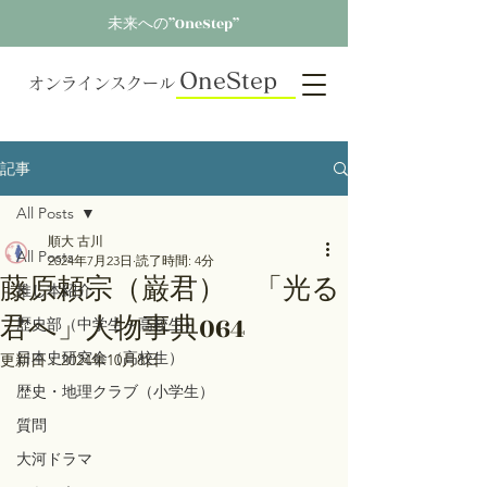
未来への”OneStep”
OneStep
オンラインスクール
記事
All Posts
順大 古川
All Posts
2024年7月23日
読了時間: 4分
藤原頼宗（巌君） 「光る
推し本紹介
君へ」人物事典064
歴史部（中学生～高校生）
日本史研究会（高校生）
更新日：
2024年10月8日
歴史・地理クラブ（小学生）
質問
大河ドラマ