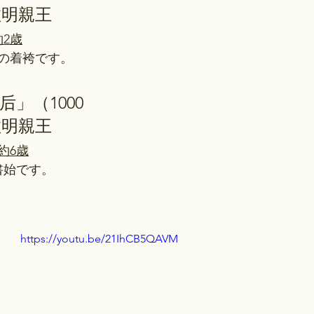
敦明親王
約2歳
王の着袴です。
后」（1000
敦明親王
約6歳
書始です。
https://youtu.be/21IhCB5QAVM