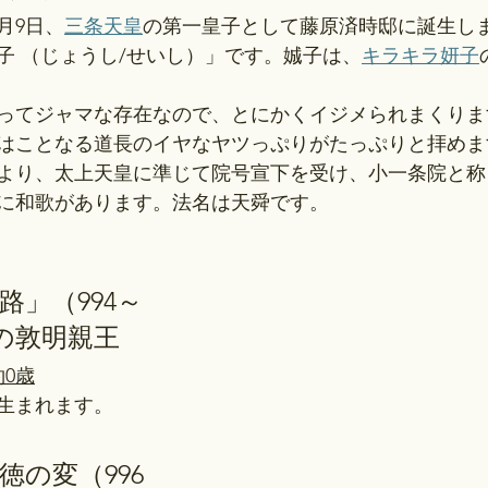
月9日、
三条天皇
の第一皇子として藤原済時邸に誕生し
子 （じょうし/せいし）」です。娍子は、
キラキラ妍子
ってジャマな存在なので、とにかくイジメられまくりま
はことなる道長のイヤなヤツっぷりがたっぷりと拝めま
より、太上天皇に準じて院号宣下を受け、小一条院と称
に和歌があります。法名は天舜です。
岐路」（994～
ろの敦明親王
約0歳
が生まれます。
長徳の変（996