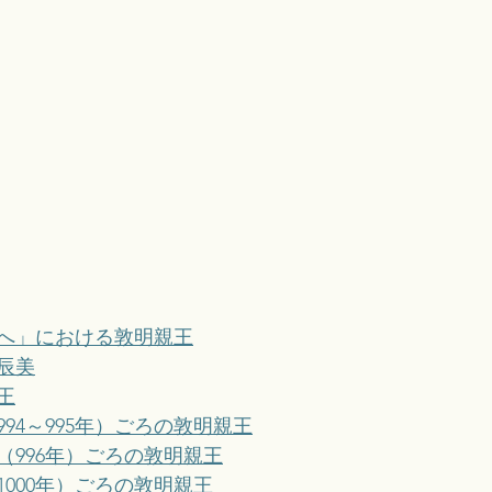
へ」における敦明親王
辰美
王
994～995年）ごろの敦明親王
変（996年）ごろの敦明親王
1000年）ごろの敦明親王