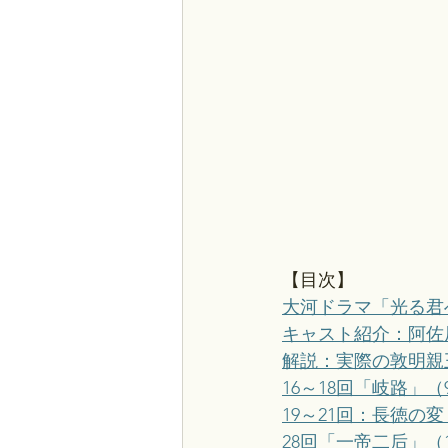
【目次】
大河ドラマ「光る君
キャスト紹介：阿佐
解説：実際の敦明親
16～18回「岐路」（
19～21回：長徳の
28回「一帝二后」（