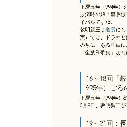
正暦五年（994年）5
原済時の娘「皇后娍
イバルですね。
敦明親王は
道長
にと
実）では、ドラマと
のちに、ある理由に
「金葉和歌集」など
16～18回「
995年）ご
正暦五年（994年）
5月9日、敦明親王
19～21回：