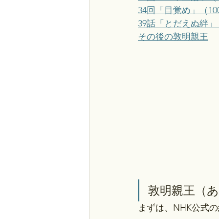
34回「目覚め」（1
39話「とだえぬ絆」
その後の敦明親王
敦明親王（
まずは、NHK公式