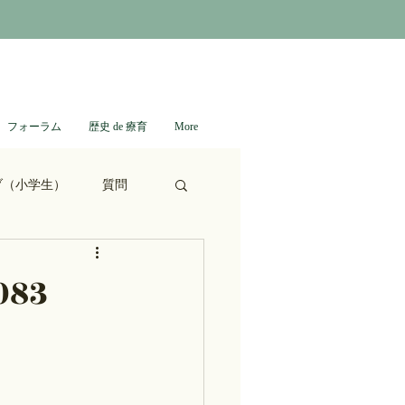
フォーラム
歴史 de 療育
More
ブ（小学生）
質問
ない日本史
83
進撃の巨人
通信