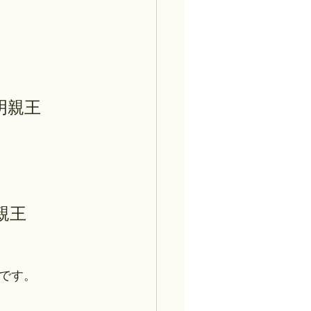
明親王
親王
です。