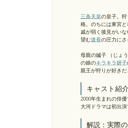
三条天皇
の皇子。狩
格。のちには東宮と
戚が弱く後見がいな
望む
道長
の圧力にさ
母親の娍子 （じょ
の娘の
キラキラ妍子
親王が狩りが好きだ
キャスト紹
2000年生まれの俳
大河ドラマは初出演
解説：実際の