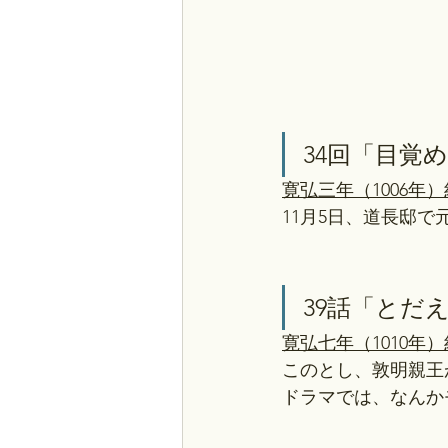
34回「目覚め
寛弘三年（1006年）
11月5日、道長邸で
39話「とだえ
寛弘七年（1010年）
このとし、敦明親王
ドラマでは、なんか