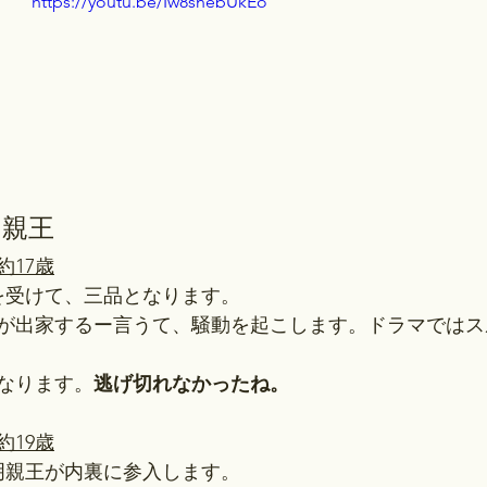
https://youtu.be/Iw8snebUkEo
明親王
約17歳
下を受けて、三品となります。
親王が出家するー言うて、騒動を起こします。ドラマでは
となります。
逃げ切れなかったね。
約19歳
敦明親王が内裏に参入します。