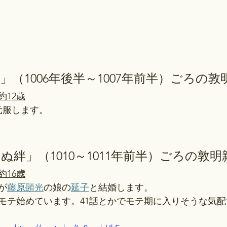
」（1006年後半～1007年前半）ごろの敦
約12歳
元服します。
ぬ絆」（1010～1011年前半）ごろの敦明
約16歳
が
藤原顕光
の娘の
延子
と結婚します。
モテ始めています。41話とかでモテ期に入りそうな気配