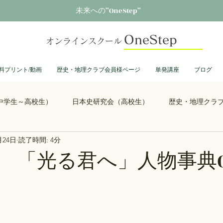
未来への”OneStep”
OneStep
オンラインスクール
料プリント/動画
歴史・地理クラブ会員様ページ
単発講座
ブログ
中学生～高校生）
日本史研究会（高校生）
歴史・地理クラ
月24日
読了時間: 4分
る君へ
鎌倉殿の13人
思考力を鍛える日本史
誰も得し
 「光る君へ」人物事典0
総理大臣列伝
ショーグン列伝
鬼滅の刃
ONEPIECE
大学受験
豊臣兄弟
古文書くずし字勉強会
歴史部