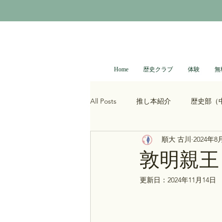
Home
歴史クラブ
体験
無
All Posts
推し本紹介
歴史部（
順大 古川
2024年8
大河ドラマ
べらぼう
光
敦明親王
更新日：
2024年11月14日
青木裕司と中島浩二の世界史ch
レトロゲーム
科学・技術史