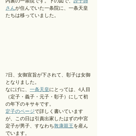
内裏の一条院です。下の図で、
詮子姉
さん
が住んでいた一条院に、一条天皇
たちは移っていました。
7日、女御宣旨が下されて、彰子は女御
となりました。
なにげに、
一条天皇
にとっては、4人目
（定子・義子・元子・彰子）にして初
の年下のキサキです。
定子のページ
で詳しく書いています
が、この日は引責出家したはずの中宮
定子が男子、すなわち
敦康親王
を産ん
でいます。