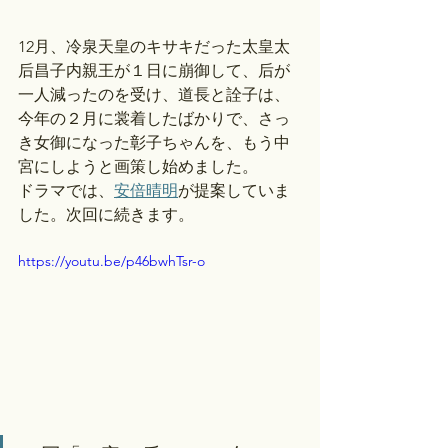
12月、冷泉天皇のキサキだった太皇太
后昌子内親王が１日に崩御して、后が
一人減ったのを受け、道長と詮子は、
今年の２月に裳着したばかりで、さっ
き女御になった彰子ちゃんを、もう中
宮にしようと画策し始めました。
ドラマでは、
安倍晴明
が提案していま
した。次回に続きます。
https://youtu.be/p46bwhTsr-o