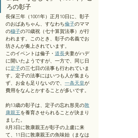
ろの彰子
長保三年（1001年）正月10日に、彰子
のおばあちゃん、すなわち
倫子
のママ
の
穆子
の70歳祝（七十算賀法事）が行
われます。このとき、彰子の名義でお
坊さんが奏上されています。
このイベントは倫子・
道長
夫妻がハデ
に開いたようですが、一方で、同じ日
に
定子
の三七日の法事も行われていま
す。定子の法事にはいつも人が集まら
ず、お金も足りないので、
一条天皇
が
費用をなんとかすることが多いです。
約13歳の彰子は、定子の忘れ形見の
敦
康親王
を養育させられることが決まり
ました。
8月3日に敦康親王が彰子の上盧に来
て、11日に敦康親王の魚味始（まなは