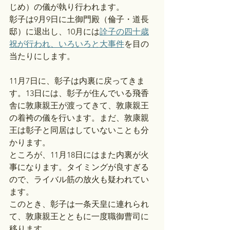
じめ）の儀が執り行われます。
彰子は9月9日に土御門殿（倫子・道長
邸）に退出し、10月には
詮子の四十歳
祝が行われ、いろいろと大事件
を目の
当たりにします。
11月7日に、彰子は内裏に戻ってきま
す。13日には、彰子が住んでいる飛香
舎に敦康親王が渡ってきて、敦康親王
の着袴の儀を行います。まだ、敦康親
王は彰子と同居はしていないことも分
かります。
ところが、11月18日にはまた内裏が火
事になります。タイミングが良すぎる
ので、ライバル筋の放火も疑われてい
ます。
このとき、彰子は一条天皇に連れられ
て、敦康親王とともに一度職御曹司に
移ります。