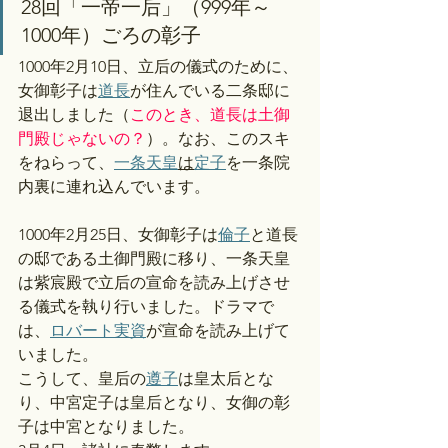
28回「一帝一后」（999年～
1000年）ごろの彰子
1000年2月10日、立后の儀式のために、
女御彰子は
道長
が住んでいる二条邸に
退出しました（
このとき、道長は土御
門殿じゃないの？
）。なお、このスキ
をねらって、
一条天皇
は
定子
を一条院
内裏に連れ込んでいます。
1000年2月25日、女御彰子は
倫子
と道長
の邸である土御門殿に移り、一条天皇
は紫宸殿で立后の宣命を読み上げさせ
る儀式を執り行いました。ドラマで
は、
ロバート実資
が宣命を読み上げて
いました。
こうして、皇后の
遵子
は皇太后とな
り、中宮定子は皇后となり、女御の彰
子は中宮となりました。