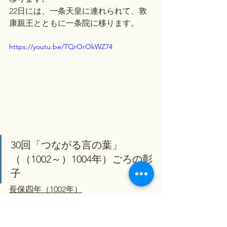
22日には、一条天皇に連れられて、敦
康親王とともに一条院に移ります。
https://youtu.be/TQrOrOkWZ74
30回「つながる言の葉」
（（1002～）1004年）ごろの彰
子
長保四年（1002年）
一条天皇
とはまだラブラブちゅっちゅ
にはなっていません。彰子は約14歳で
す。
敦康親王
とは、まだ同じ建物には