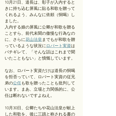
10月21日、道長は、彰子が入内すると
きに持ち込む屏風に貼る和歌を贈って
くれるよう、みんなに依頼（恫喝）し
ました。
入内する娘の屏風に公卿が和歌を贈る
ことすら、前代未聞の傲慢な行為なの
に、さらに
花山法皇
までもが和歌を贈
っているような状況に
ロバート実資
は
バチギレて、「そんな話はこれまで聞
いたこともない」と憤慨しています。
なお、ロバート実資だけは道長の恫喝
を拒否っていて、ロバート実資の従兄
弟の
公任
も歌を贈ったことも批判して
います。まあ、立場と力関係的に、公
任は断れないですよねえ。
10月30日、公卿たちや花山法皇が献上
した和歌を、後に三蹟と称される書の