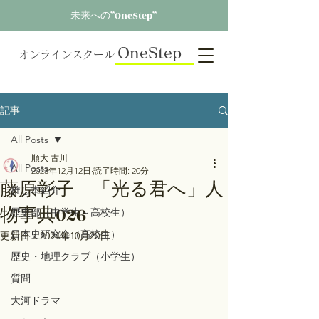
未来への”OneStep”
OneStep
オンラインスクール
記事
All Posts
順大 古川
All Posts
2023年12月12日
読了時間: 20分
藤原彰子 「光る君へ」人
推し本紹介
物事典026
歴史部（中学生～高校生）
日本史研究会（高校生）
更新日：
2024年10月20日
歴史・地理クラブ（小学生）
質問
大河ドラマ