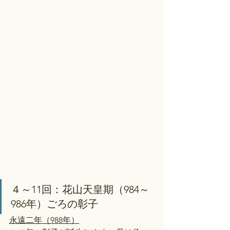
４～11回：花山天皇期（984～
986年）ごろの彰子
永遠二年（988年）