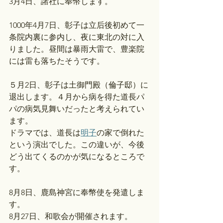
3月4日、諸社に奉幣します。
1000年4月7日、彰子は立后後初めて一
条院内裏に参内し、夜に東北の対に入
りました。昼間は暴雨大雷で、豊楽院
には雷も落ちたそうです。
５月2日、彰子は土御門殿（倫子邸）に
退出します。４月から病を得た道長パ
パの病気見舞いだったと考えられてい
ます。
ドラマでは、道長は
明子
の家で倒れた
という演出でした。この違いが、今後
どう出てくるのかが気になるところで
す。
8月8日、鹿島神宮に奉幣使を発遣しま
す。
8月27日、和歌会が開催されます。