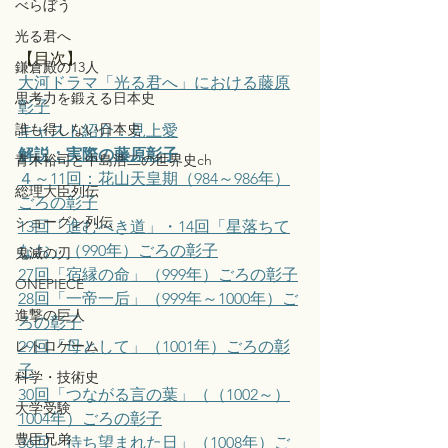
べらぼう
光る君へ
【目次】
鎌倉殿の13人
大河ドラマ「光る君へ」における藤原
思考力を鍛える日本史
彰子
誰も得しない日本史
キャスト紹介：見上愛
解説：実際の藤原彰子
青木裕司と中島浩二の世界史ch
４～11回：花山天皇期（984～986年）
総理大臣列伝
ごろの彰子
ショーグン列伝
13回「進むべき道」・14回「星落ちて
なお」（990年）ごろの彰子
鬼滅の刃
27回「宿縁の命」（999年）ごろの彰子
ONEPIECE
28回「一帝一后」（999年～1000年）ご
進撃の巨人
ろの彰子
レトロゲーム
29回「母として」（1001年）ごろの彰
子
科学・技術史
30回「つながる言の葉」（（1002～）
大学受験
1004年）ごろの彰子
豊臣兄弟
36回「待ち望まれた日」（1008年）ご