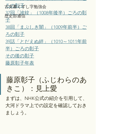
ろの彰子
古文書くずし字勉強会
37回「波紋」（1008年後半）ごろの彰
歴史部通信
子
38回「まぶしき闇」（1009年前半）ご
ろの彰子
39話「とだえぬ絆」（1010～1011年前
半）ごろの彰子
その後の彰子
藤原彰子年表
藤原彰子（ふじわらのあ
きこ）：見上愛
まずは、NHK公式の紹介を引用して、
大河ドラマ上での設定を確認しておき
ましょう。