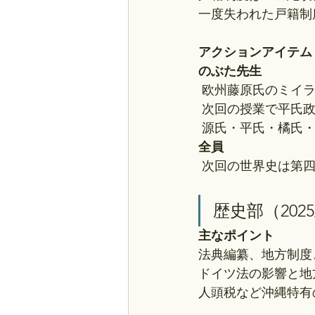
一度失われた戸籍制
アクションアイテム
のぶた先生
 欧州藤原氏のミイ
 次回の授業で平氏
 源氏・平氏・橘氏
全員
 次回の世界史は第
歴史部（2025
主なポイント
法典編纂、地方制度
ドイツ法の影響と地
人頭税など沖縄特有