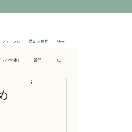
フォーラム
歴史 de 療育
More
ブ（小学生）
質問
ない日本史
め
進撃の巨人
通信