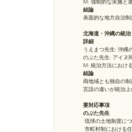
M: 強制的な実施
結論
表面的な地方自治制
北海道・沖縄の統治
詳細
うえまつ先生: 沖
のぶた先生: アイ
M: 統治方法におけ
結論
両地域とも独自の制
言語の違いが統治上
要対応事項
のぶた先生
 琉球の土地制度に
 市町村制における