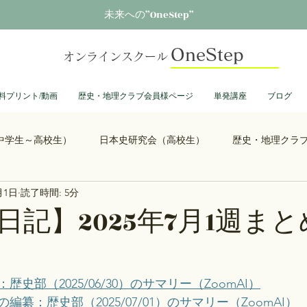
未来への”OneStep”
OneStep
オンラインスクール
料プリント/動画
歴史・地理クラブ会員様ページ
単発講座
ブログ
中学生～高校生）
日本史研究会（高校生）
歴史・地理クラ
月1日
読了時間: 5分
る君へ
鎌倉殿の13人
思考力を鍛える日本史
誰も得し
日記】2025年7月1週まと
総理大臣列伝
ショーグン列伝
鬼滅の刃
ONEPIECE
史部（2025/06/30）のサマリー（ZoomAI）
纂：歴史部（2025/07/01）のサマリー（ZoomAI）
大学受験
豊臣兄弟
古文書くずし字勉強会
歴史部