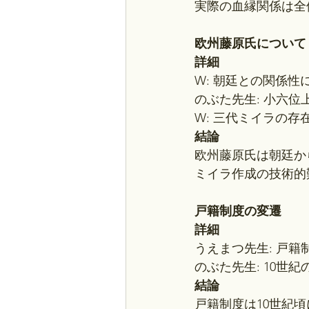
実際の血縁関係は全
欧州藤原氏について
詳細
W: 朝廷との関係性
のぶた先生: 小六
W: 三代ミイラの存
結論
欧州藤原氏は朝廷か
ミイラ作成の技術的
戸籍制度の変遷
詳細
うえまつ先生: 戸
のぶた先生: 10
結論
戸籍制度は10世紀