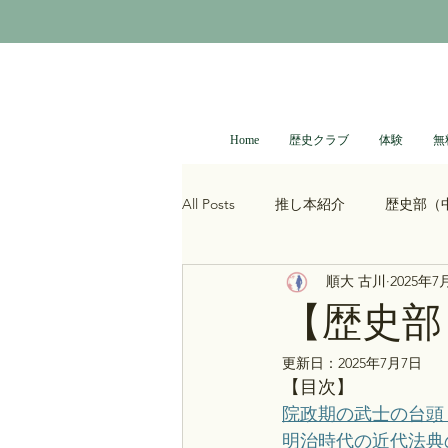
Home
歴史クラブ
体験
無
All Posts
推し本紹介
歴史部（
順大 古川
2025年7
大河ドラマ
べらぼう
光
【歴史部
更新日：
2025年7月7日
青木裕司と中島浩二の世界史ch
【目次】
院政期の武士の台頭：歴
明治時代の近代法典の編
レトロゲーム
科学・技術史