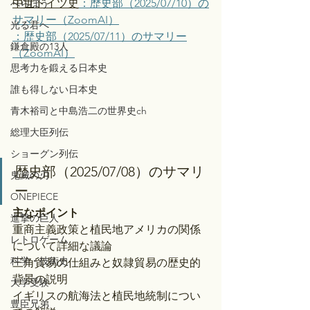
中世ドイツ史
：歴史部（2025/07/10）の
べらぼう
サマリー（ZoomAI）
光る君へ
：歴史部（2025/07/11）のサマリー
鎌倉殿の13人
（ZoomAI）
思考力を鍛える日本史
誰も得しない日本史
青木裕司と中島浩二の世界史ch
総理大臣列伝
ショーグン列伝
歴史部（2025/07/08）のサマリ
鬼滅の刃
ー
ONEPIECE
主なポイント
進撃の巨人
重商主義政策と植民地アメリカの関係
レトロゲーム
について詳細な議論
科学・技術史
三角貿易の仕組みと奴隷貿易の歴史的
背景の説明
大学受験
イギリスの航海法と植民地統制につい
豊臣兄弟