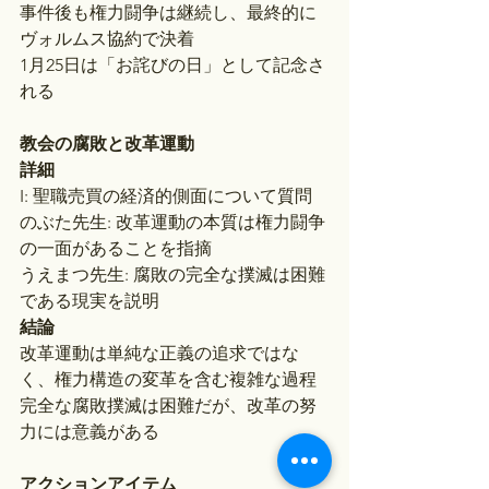
事件後も権力闘争は継続し、最終的に
ヴォルムス協約で決着
1月25日は「お詫びの日」として記念さ
れる
教会の腐敗と改革運動
詳細
I: 聖職売買の経済的側面について質問
のぶた先生: 改革運動の本質は権力闘争
の一面があることを指摘
うえまつ先生: 腐敗の完全な撲滅は困難
である現実を説明
結論
改革運動は単純な正義の追求ではな
く、権力構造の変革を含む複雑な過程
完全な腐敗撲滅は困難だが、改革の努
力には意義がある
アクションアイテム