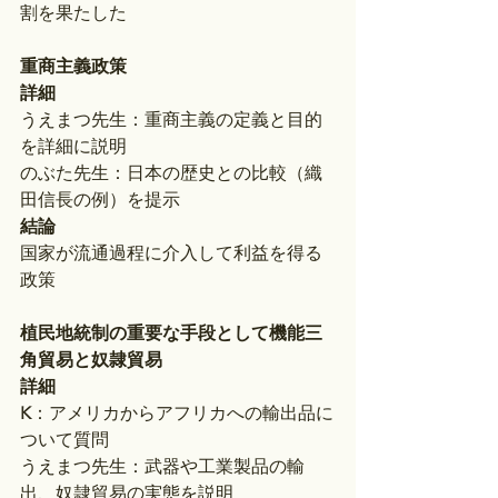
割を果たした
重商主義政策
詳細
うえまつ先生：重商主義の定義と目的
を詳細に説明
のぶた先生：日本の歴史との比較（織
田信長の例）を提示
結論
国家が流通過程に介入して利益を得る
政策
植民地統制の重要な手段として機能三
角貿易と奴隷貿易
詳細
K
：アメリカからアフリカへの輸出品に
ついて質問
うえまつ先生：武器や工業製品の輸
出、奴隷貿易の実態を説明