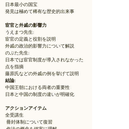
日本最小の国宝
発見は極めて稀有な歴史的出来事
宦官と外戚の影響力
うえまつ先生:
宦官の定義と役割を説明
外戚の政治的影響力について解説
のぶた先生:
日本では宦官制度が導入されなかった
点を指摘
藤原氏などの外戚の例を挙げて説明
結論:
中国王朝における両者の重要性
日本と中国の制度の違いが明確化
アクションアイテム
全受講生
 冊封体制について復習
 作法の概念を確実に理解