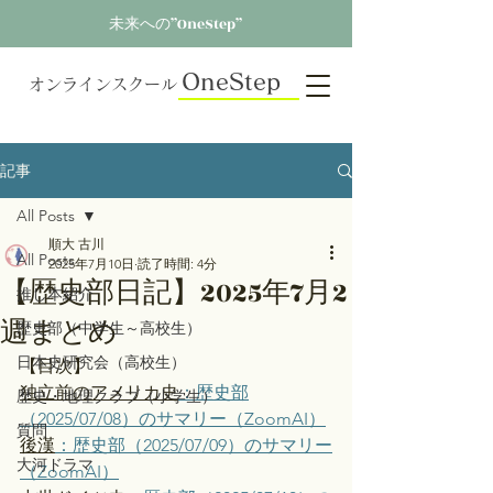
未来への”OneStep”
OneStep
オンラインスクール
記事
All Posts
順大 古川
All Posts
2025年7月10日
読了時間: 4分
【歴史部日記】2025年7月2
推し本紹介
週まとめ
歴史部（中学生～高校生）
日本史研究会（高校生）
【目次】
独立前のアメリカ史
：歴史部
歴史・地理クラブ（小学生）
（2025/07/08）のサマリー（ZoomAI）
質問
後漢
：歴史部（2025/07/09）のサマリー
大河ドラマ
（ZoomAI）