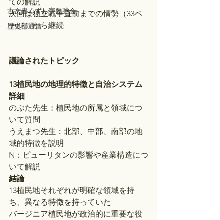
ての解説
古文書くずし字勉強会
次回は独立戦争直前までの情勢（33ペ
ージ）から継続
歴史部通信
議論されたトピック
13植民地の地理的特徴と自治システム
詳細
のぶた先生：植民地の所属と領域につ
いて質問
うえまつ先生：北部、中部、南部の地
域的特徴を説明
N：ピューリタンの影響や産業構造につ
いて解説
結論
13植民地それぞれが明確な領域を持
ち、異なる特徴を持っていた
バージニア植民地が政治的に重要な役