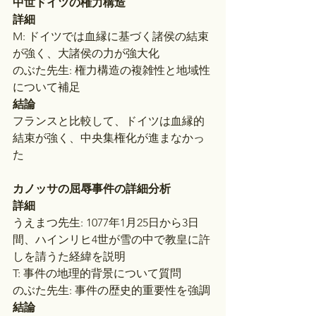
中世ドイツの権力構造
詳細
M: ドイツでは血縁に基づく諸侯の結束
が強く、大諸侯の力が強大化
のぶた先生: 権力構造の複雑性と地域性
について補足
結論
フランスと比較して、ドイツは血縁的
結束が強く、中央集権化が進まなかっ
た
カノッサの屈辱事件の詳細分析
詳細
うえまつ先生: 1077年1月25日から3日
間、ハインリヒ4世が雪の中で教皇に許
しを請うた経緯を説明
T: 事件の地理的背景について質問
のぶた先生: 事件の歴史的重要性を強調
結論