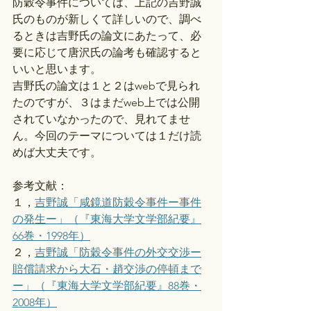
防穀令事件については、上記の吉野誠
氏のものが新しくて詳しいので、調べ
るときは吉野氏の論文にあたって、必
要に応じて唐沢氏の論考も確認すると
いいと思います。
吉野氏の論文は１と２はwebで見られ
たのですが、３はまだweb上では公開
されていなかったので、見れてませ
ん。今回のテーマについては１だけ読
めば大丈夫です。
参考文献：
１，
吉野誠「咸鏡道防穀令事件ー事件
の発生ー」（『東海大学文学部紀要』
66巻・1998年）
２，
吉野誠「防穀令事件の外交交渉ー
賠償請求から大石・趙交渉の停頓まで
ー」（『東海大学文学部紀要』88巻・
2008年）