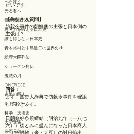
べらぼう
たいです。
光る君へ
【生徒さん質問】
鎌倉殿の13人
防穀令事件の朝鮮側の主張と日本側の
思考力を鍛える日本史
主張は？
誰も得しない日本史
青木裕司と中島浩二の世界史ch
総理大臣列伝
ショーグン列伝
鬼滅の刃
ONEPIECE
回答：
進撃の巨人
まず、国史大辞典で防穀令事件を確認
レトロゲーム
しておきます。
科学・技術史
日朝修好条規締結（明治九年（一八七
大学受験
六））後とみに盛んになった日本商人
豊臣兄弟
による穀物（米・大豆）の対日輸出