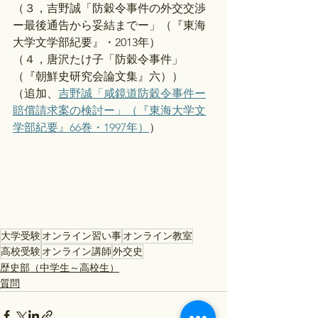
（３，吉野誠「防穀令事件の外交交渉
ー最後通告から妥結までー」（『東海
大学文学部紀要』・2013年）
（４，唐沢たけ子「防穀令事件」
（『朝鮮史研究会論文集』六））
（追加、
吉野誠「咸鏡道防穀令事件ー
賠償請求案の検討ー」（『東海大学文
学部紀要』66巻・1997年）
）
大学受験
オンライン習い事
オンライン教室
高校受験
オンライン講師
外交史
歴史部（中学生～高校生）
質問