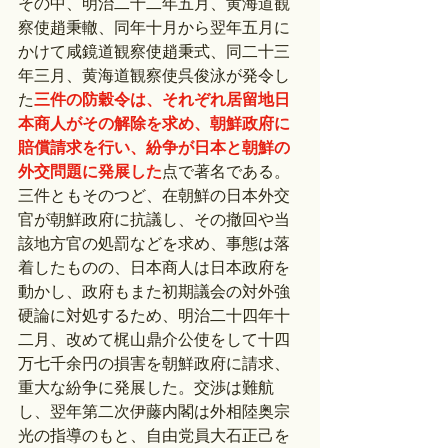
その中、明治二十二年五月、黄海道観
察使趙秉轍、同年十月から翌年五月に
かけて咸鏡道観察使趙秉式、同二十三
年三月、黄海道観察使呉俊泳が発令し
た
三件の防穀令は、それぞれ居留地日
本商人がその解除を求め、朝鮮政府に
賠償請求を行い、紛争が日本と朝鮮の
外交問題に発展した
点で著名である。
三件ともそのつど、在朝鮮の日本外交
官が朝鮮政府に抗議し、その撤回や当
該地方官の処罰などを求め、事態は落
着したものの、日本商人は日本政府を
動かし、政府もまた初期議会の対外強
硬論に対処するため、明治二十四年十
二月、改めて梶山鼎介公使をして十四
万七千余円の損害を朝鮮政府に請求、
重大な紛争に発展した。交渉は難航
し、翌年第二次伊藤内閣は外相陸奥宗
光の指導のもと、自由党員大石正己を