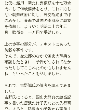
公使に起用、新たに要償額を十七万余
円にして強硬姿勢をとり、これに応じ
ない朝鮮政府に対し、外交断絶までほ
のめかし、裏面で清国の李鴻章に斡旋
を依頼し、ようやく明治二十六年五
月、賠償金十一万円で妥結した。
上の赤字の部分が、テキストにあった
防穀令事件です。
そんで、歴史部のなかで国史大辞典を
確認したときに、予告がなされてなか
ったりしてこじれたのかもしれません
ね、といったことを話しました。
それで、吉野誠氏の論考を読んでみま
した。
吉野氏によると、国史大辞典の該当記
事を書いた唐沢たけ子氏などの先行研
究によると、防穀令の予告から実施ま