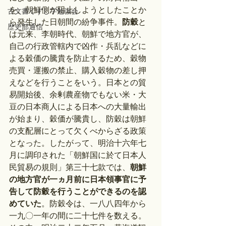
を、朝鮮側が阻止しようとしたことか
古文書くずし字勉強会
ら発生した日朝間の紛争事件。
防穀
と
歴史部通信
は元来、李朝時代、朝鮮で地方官が、
自己の行政管轄内で凶作・兵乱などに
よる穀価の騰貴を防止するため、穀物
売買・運搬の禁止、購入穀物の差し押
えなどを行うことをいう。日本との貿
易開始後、余剰農産物でもない米・大
豆の日本商人による日本への大量輸出
が始まり、穀価が騰貴し、防穀は朝鮮
の支配層にとって欠くべからざる政策
となった。したがって、明治十六年七
月に調印された「朝鮮国に於て日本人
民貿易の規則」第三十七款では、
朝鮮
の地方官が一ヵ月前に日本領事官に予
告して防穀を行うことができるのを認
めていた
。防穀令は、一八八四年から
一九〇一年の間に二十七件を数える。