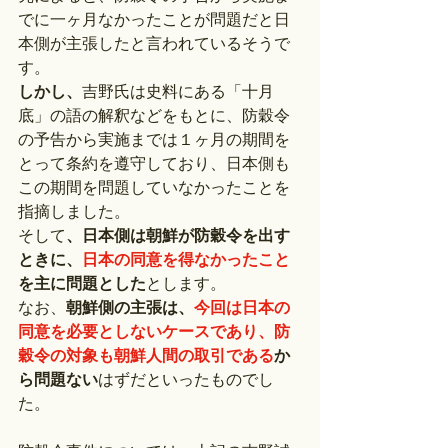
でに一ヶ月なかったことが問題だと日
本側が主張したと言われているそうで
す。
しかし、
吉野氏は史料にある「十月
底」の語の解釈などをもとに、防穀令
の予告から実施までは１ヶ月の期間を
とって条約を遵守しており、日本側も
この期間を問題していなかったことを
指摘しました。
そして
、日本側は朝鮮が防穀令を出す
ときに、
日本の同意を得なかったこと
を主に問題とした
とします。
なお、
朝鮮側の主張は、
今回は日本の
同意を必要としないケースであり、防
穀令の対象も朝鮮人間の取引である
か
ら問題ない
はずだといったものでし
た。