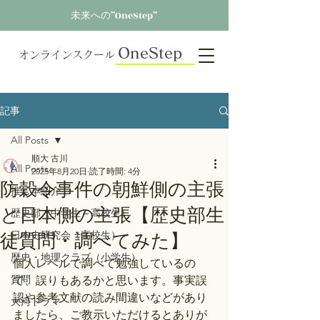
未来への”OneStep”
OneStep
オンラインスクール
記事
All Posts
順大 古川
All Posts
2025年8月20日
読了時間: 4分
防穀令事件の朝鮮側の主張
推し本紹介
と日本側の主張【歴史部生
歴史部（中学生～高校生）
徒質問・調べてみた】
日本史研究会（高校生）
歴史・地理クラブ（小学生）
個人レベルで調べて勉強しているの
質問
で、誤りもあるかと思います。事実誤
認や参考文献の読み間違いなどがあり
大河ドラマ
ましたら、ご教示いただけるとありが