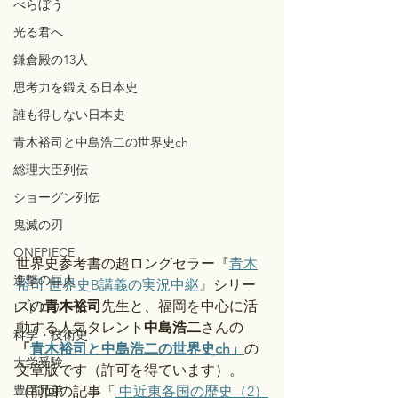
べらぼう
光る君へ
鎌倉殿の13人
思考力を鍛える日本史
誰も得しない日本史
青木裕司と中島浩二の世界史ch
総理大臣列伝
ショーグン列伝
鬼滅の刃
ONEPIECE
世界史参考書の超ロングセラー『
青木
進撃の巨人
裕司 世界史B講義の実況中継
』シリー
ズの
青木裕司
先生と、福岡を中心に活
レトロゲーム
動する人気タレント
中島浩二
さんの
科学・技術史
「
青木裕司と中島浩二の世界史ch」
の
大学受験
文章版です（許可を得ています）。
豊臣兄弟
（前回の記事「
 中近東各国の歴史（2）