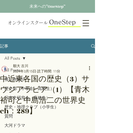
未来への”OneStep”
OneStep
オンラインスクール
記事
All Posts
順大 古川
All Posts
2024年3月15日
読了時間: 11分
中近東各国の歴史（3）サ
推し本紹介
ウジアラビア（1）【青木
歴史部（中学生～高校生）
裕司と中島浩二の世界史
日本史研究会（高校生）
歴史・地理クラブ（小学生）
ch：289】
質問
大河ドラマ