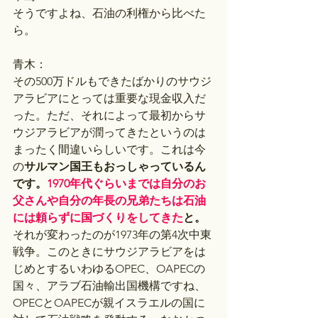
そうですよね、石油の利権から比べた
ら。
青木：
その500万ドルもできたばかりのサウジ
アラビアにとっては重要な現金収入だ
った。ただ、それによって最初からサ
ウジアラビアが潤ってきたというのは
まったく間違いらしいです。これは今
の
サルマン国王もおっしゃっているん
です。
1970年代ぐらいまでは自分のお
父さんや自分の年長の兄弟たちは石油
には頼らずに国づくりをしてきた
と。
それが変わったのが1973年の第4次中東
戦争。このときにサウジアラビアをは
じめとするいわゆるOPEC、OAPECの
国々、アラブ石油輸出国機構ですね、
OPECとOAPECが親イスラエルの国に