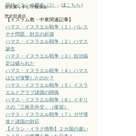
現代イランの歴史（2）
」は
こちら
）
古文書くずし字勉強会
歴史部通信
【イスラム教・中東関連記事】
ハマス・イスラエル戦争（１）パレス
チナ問題、対立の起源
ハマス・イスラエル戦争（２）ハマス
誕生
ハマス・イスラエル戦争（３）自治協
定は破られた
ハマス・イスラエル戦争（４）ハマス
はなぜ攻撃したのか？
ハマス・イスラエル戦争（５）イスラ
エルとアラブ諸国の関係
ハマス・イスラエル戦争（６）イギリ
スの「三枚舌外交」（復習）
ハマス・イスラエル戦争（７）ガザ侵
攻と諸国の対応
【イラン・イラク情勢】２カ国の違い