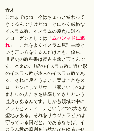
青木：
これまではね。今はちょっと変わって
きてるんですけどね。とにかく厳格な
イスラム教。イスラムの原点に還る、
スローガンとしては「
ムハンマドに還
れ
」。これをよくイスラム原理主義と
いう言い方をするんだけども、僕ら、
世界史の教科書は復古主義と言うんで
す。本来の7世紀のイスラム教に近い形
のイスラム教が本来のイスラム教であ
る、それに戻ろうよと。実はこれをス
ローガンにしてサウード家というのは
まわりの人たちを統率してきたという
歴史があるんです。しかも領域の中に
メッカとメディーナという2つの大きな
聖地がある。それをサウジアラビアは
守っている国だと。であるならば、イ
スラム教の原則を当然ながらゆるがせ