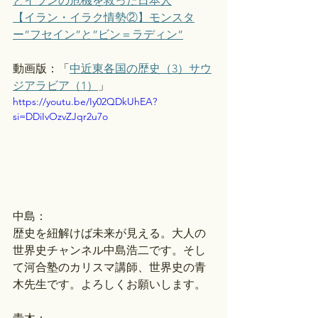
とイランの危機を救った日本人
【イラン・イラク情勢②】モンスタ
ー”フセイン”と”ビン＝ラディン”
動画版：「
中近東各国の歴史（3）サウ
ジアラビア（1）
」 
https://youtu.be/Iy02QDkUhEA?
si=DDiIvOzvZJqr2u7o
中島：
歴史を紐解けば未来が見える。大人の
世界史チャンネル中島浩二です。そし
て河合塾のカリスマ講師、世界史の青
木先生です。よろしくお願いします。