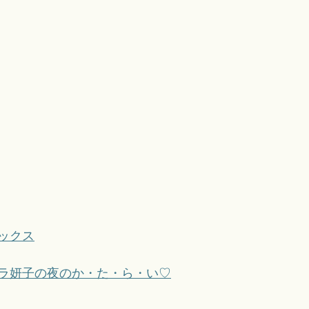
ックス
ラ妍子の夜のか・た・ら・い♡