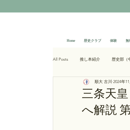
Home
歴史クラブ
体験
無
All Posts
推し本紹介
歴史部（
順大 古川
2024年1
大河ドラマ
べらぼう
光
三条天皇
へ解説 
青木裕司と中島浩二の世界史ch
レトロゲーム
科学・技術史