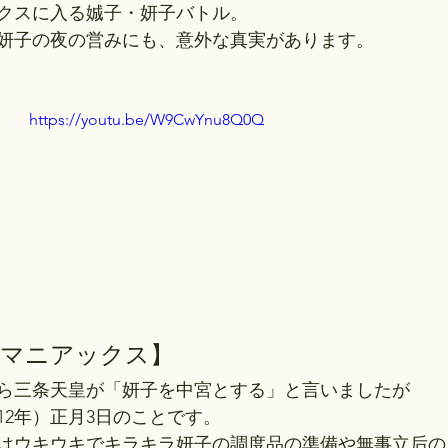
クスに入る娍子・妍子バトル。
妍子の夜の営みにも、意外な真実があります。
https://youtu.be/W9CwYnu8Q0Q
后マニアックス】
ら三条天皇が「妍子を中宮とする」と言いましたが
12年）正月3日のことです。
はウキウキでキラキラ妍子の調度品の準備や無事立后の