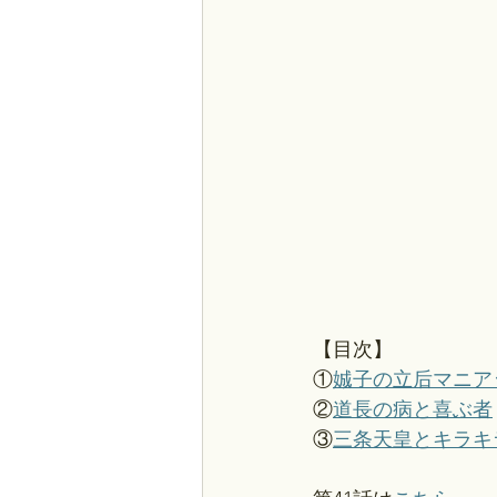
【目次】
①
娍子の立后マニア
②
道長の病と喜ぶ者
③
三条天皇とキラキ