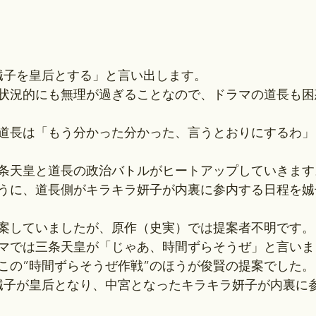
娍子を皇后とする」と言い出します。
状況的にも無理が過ぎることなので、ドラマの道長も困
道長は「もう分かった分かった、言うとおりにするわ」
条天皇と道長の政治バトルがヒートアップしていきます
うに、道長側がキラキラ妍子が内裏に参内する日程を娍
案していましたが、原作（史実）では提案者不明です。
マでは三条天皇が「じゃあ、時間ずらそうぜ」と言いま
この”時間ずらそうぜ作戦”のほうが俊賢の提案でした。
よ娍子が皇后となり、中宮となったキラキラ妍子が内裏に