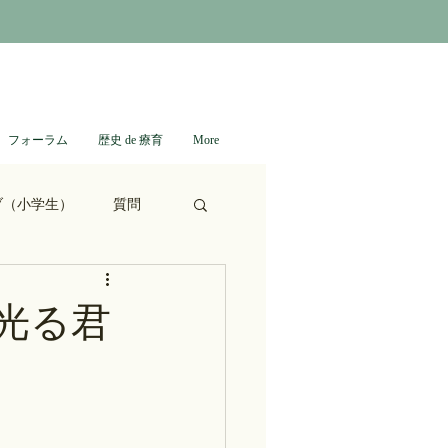
フォーラム
歴史 de 療育
More
ブ（小学生）
質問
ない日本史
光る君
進撃の巨人
通信