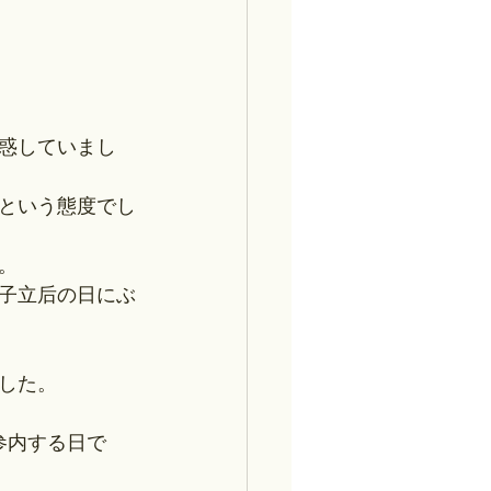
惑していまし
という態度でし
。
子立后の日にぶ
した。
参内する日で