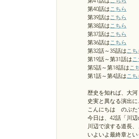
第41話は
こちら
第40話は
こちら
第39話は
こちら
第38話は
こちら
第37話は
こちら
第36話は
こちら
第32話～35話は
こち
第19話～第31話は
こ
第5話～第18話は
こ
第1話～第4話は
こち
歴史を知れば、大河
史実と異なる演出に
こんにちは　のぶた
今日は、42話「川
川辺で涙する道長、
いよいよ最終章とい