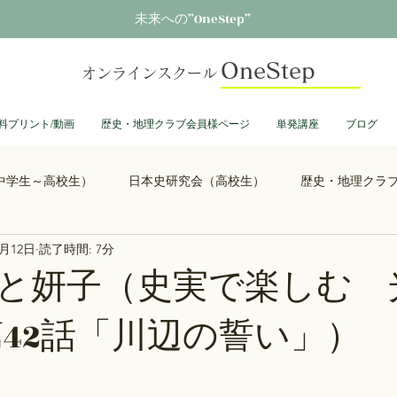
未来への”OneStep”
OneStep
オンラインスクール
料プリント/動画
歴史・地理クラブ会員様ページ
単発講座
ブログ
中学生～高校生）
日本史研究会（高校生）
歴史・地理クラ
1月12日
読了時間: 7分
る君へ
鎌倉殿の13人
思考力を鍛える日本史
誰も得し
と妍子（史実で楽しむ 
第42話「川辺の誓い」）
総理大臣列伝
ショーグン列伝
鬼滅の刃
ONEPIECE
大学受験
豊臣兄弟
古文書くずし字勉強会
歴史部